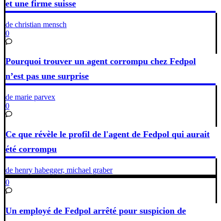
et une firme suisse
de christian mensch
0
Pourquoi trouver un agent corrompu chez Fedpol
n’est pas une surprise
de marie parvex
0
Ce que révèle le profil de l'agent de Fedpol qui aurait
été corrompu
de henry habegger, michael graber
0
Un employé de Fedpol arrêté pour suspicion de