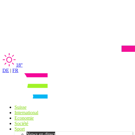
18°
DE
|
FR
Suisse
International
Economie
Société
Sport
News en direct