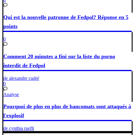
Qui est la nouvelle patronne de Fedpol? Réponse en 5
points
0
Comment 20 minutes a fini sur la liste du porno
interdit de Fedpol
de alexandre cudré
0
Analyse
Pourquoi de plus en plus de bancomats sont attaqués à
l'explosif
de cynthia ruefli