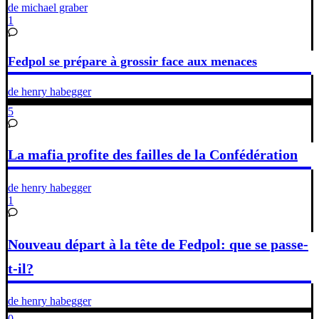
de michael graber
1
Fedpol se prépare à grossir face aux menaces
de henry habegger
5
La mafia profite des failles de la Confédération
de henry habegger
1
Nouveau départ à la tête de Fedpol: que se passe-
t-il?
de henry habegger
0