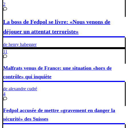
2
La boss de Fedpol se livre: «Nous venons de
déjouer un attentat terroriste»
de henry habegger
11
Malfrats venus de France: une situation «hors de
contrôle» qui inquiète
de alexandre cudré
4
Fedpol accusée de mettre «gravement en danger la
sécurité» des Suisses