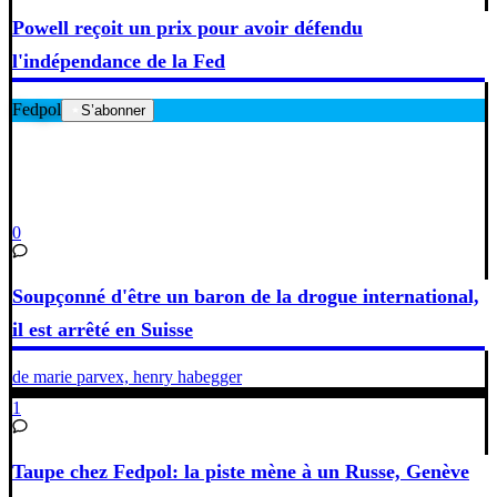
Powell reçoit un prix pour avoir défendu
l'indépendance de la Fed
Fedpol
S’abonner
0
Soupçonné d'être un baron de la drogue international,
il est arrêté en Suisse
de marie parvex, henry habegger
1
Taupe chez Fedpol: la piste mène à un Russe, Genève