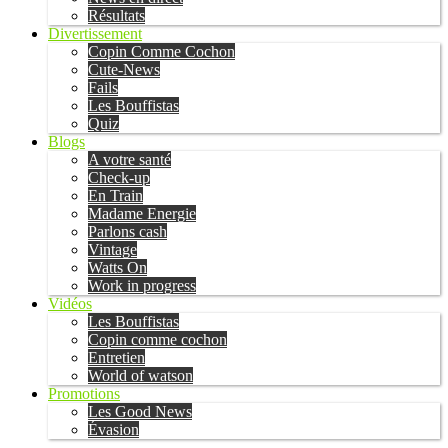
Résultats
Divertissement
Copin Comme Cochon
Cute-News
Fails
Les Bouffistas
Quiz
Blogs
A votre santé
Check-up
En Train
Madame Energie
Parlons cash
Vintage
Watts On
Work in progress
Vidéos
Les Bouffistas
Copin comme cochon
Entretien
World of watson
Promotions
Les Good News
Évasion