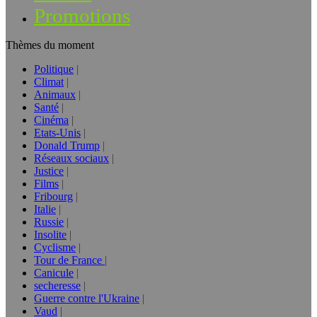
Promotions
Thèmes du moment
Politique
Climat
Animaux
Santé
Cinéma
Etats-Unis
Donald Trump
Réseaux sociaux
Justice
Films
Fribourg
Italie
Russie
Insolite
Cyclisme
Tour de France
Canicule
secheresse
Guerre contre l'Ukraine
Vaud