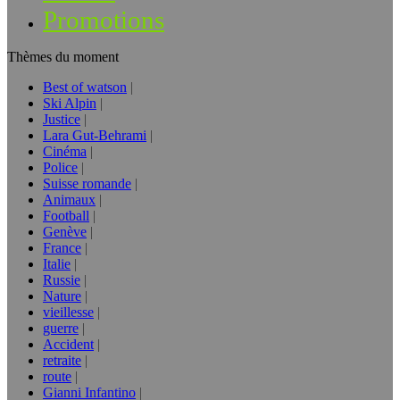
Promotions
Thèmes du moment
Best of watson
Ski Alpin
Justice
Lara Gut-Behrami
Cinéma
Police
Suisse romande
Animaux
Football
Genève
France
Italie
Russie
Nature
vieillesse
guerre
Accident
retraite
route
Gianni Infantino