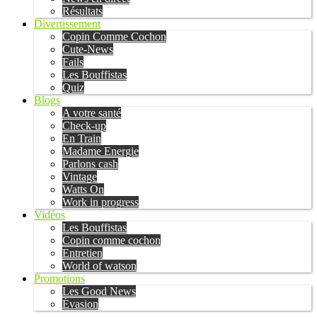
Résultats
Divertissement
Copin Comme Cochon
Cute-News
Fails
Les Bouffistas
Quiz
Blogs
A votre santé
Check-up
En Train
Madame Energie
Parlons cash
Vintage
Watts On
Work in progress
Vidéos
Les Bouffistas
Copin comme cochon
Entretien
World of watson
Promotions
Les Good News
Évasion