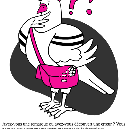
Avez-vous une remarque ou avez-vous découvert une erreur ? Vous