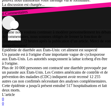
pouvez nous transmettre votre message via le formulaire.
La discussion est chargée...
0 Commentaires
Connexion
Comme nous voulons continuer à modérer personnellement les débats
de commentaires, nous sommes obligés de fermer la fonction de
commentaire 72 heures après la publication d’un article. Merci de vot
compréhension!
Epidémie de diarrhée aux États-Unis: cet aliment est suspecté
Un parasite est à l'origine d'une importante vague de cyclosporose
aux États-Unis. Les autorités soupçonnent la laitue iceberg d'en être
à l'origine.
Plus de 10 000 personnes ont contracté une diarrhée provoquée par
un parasite aux États-Unis. Les Centres américains de contrôle et de
prévention des maladies (CDC) indiquent avoir recensé 12 255
autres cas non confirmés nécessitant des analyses complémentaires.
Cette épidémie a jusqu'à présent entraîné 517 hospitalisations et fait
deux morts.
L’article
0
0