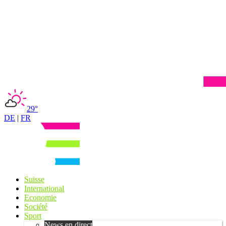
29°
DE
|
FR
Suisse
International
Economie
Société
Sport
News en direct