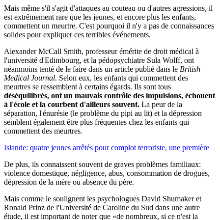
Mais même s'il s'agit d'attaques au couteau ou d'autres agressions, il
est extrêmement rare que les jeunes, et encore plus les enfants,
commettent un meurtre. C'est pourquoi il n'y a pas de connaissances
solides pour expliquer ces terribles événements.
Alexander McCall Smith, professeur émérite de droit médical à
l'université d'Edimbourg, et la pédopsychiatre Sula Wolff, ont
néanmoins tenté de le faire dans un article publié dans le
British
Medical Journal
. Selon eux, les enfants qui commettent des
meurtres se ressemblent à certains égards. Ils sont tous
déséquilibrés, ont un mauvais contrôle des impulsions, échouent
à l'école et la courbent d'ailleurs souvent.
La peur de la
séparation, l'énurésie (le problème du pipi au lit) et la dépression
semblent également être plus fréquentes chez les enfants qui
commettent des meurtres.
Islande: quatre jeunes arrêtés pour complot terroriste, une première
De plus, ils connaissent souvent de graves problèmes familiaux:
violence domestique, négligence, abus, consommation de drogues,
dépression de la mère ou absence du père.
Mais comme le soulignent les psychologues David Shumaker et
Ronald Prinz de l'Université de Caroline du Sud dans une autre
étude, il est important de noter que «de nombreux, si ce n'est la