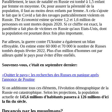
Parallèlement, le taux de natalité en Russie est tombé à 1,5 enfant
par femme en moyenne. Or, pour assurer la pérennité de la
population, il faut au moins deux enfants par femme. A cela s'ajoute
le fait que le Covid a fait des ravages particulièrement violents en
Russie.
The Economist
estime qu'entre 1,2 et 1,6 million de
personnes en sont mortes depuis 2020. Si ce chiffre est exact, la
pandémie a fait plus de victimes en Russie qu'aux Etats-Unis, dont
la population est pourtant deux fois plus importante.
Par ailleurs, la guerre contre l'Ukraine a également un bilan
effroyable. On estime entre 60 000 et 70 000 le nombre de Russes
tombés depuis février 2022. Plus d'un million d'hommes ont par
ailleurs quitté le pays pour éviter d'être enrôlés.
Souvenez-vous, c'était en septembre dernier:
«Quitter le pays»: les recherches des Russes en panique après
l'annonce de Poutine
Si on additionne tous ces éléments, l'évolution démographique de la
Russie est catastrophique. Selon les projections, la population
actuelle de
145,6 millions d'habitants passera à 126 millions d'ici
la fin du siècle.
Devancés par les
musulmans
?