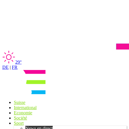
29°
DE
|
FR
Suisse
International
Economie
Société
Sport
News en direct