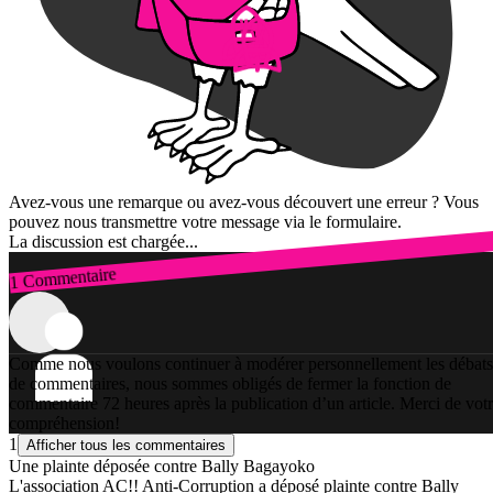
Avez-vous une remarque ou avez-vous découvert une erreur ? Vous
pouvez nous transmettre votre message via le formulaire.
La discussion est chargée...
1 Commentaire
Connexion
Comme nous voulons continuer à modérer personnellement les débats
de commentaires, nous sommes obligés de fermer la fonction de
commentaire 72 heures après la publication d’un article. Merci de vot
compréhension!
1
Afficher tous les commentaires
Une plainte déposée contre Bally Bagayoko
L'association AC!! Anti-Corruption a déposé plainte contre Bally