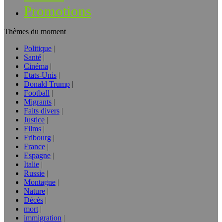
Promotions
Thèmes du moment
Politique
Santé
Cinéma
Etats-Unis
Donald Trump
Football
Migrants
Faits divers
Justice
Films
Fribourg
France
Espagne
Italie
Russie
Montagne
Nature
Décès
mort
immigration