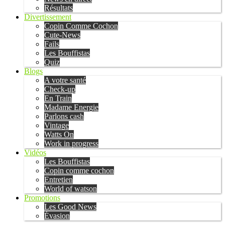
Résultats
Divertissement
Copin Comme Cochon
Cute-News
Fails
Les Bouffistas
Quiz
Blogs
A votre santé
Check-up
En Train
Madame Energie
Parlons cash
Vintage
Watts On
Work in progress
Vidéos
Les Bouffistas
Copin comme cochon
Entretien
World of watson
Promotions
Les Good News
Évasion