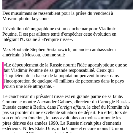
Des musulmans se rassemblent pour la prière du vendredi à
Moscou.
photo: keystone
L'évolution démographique est un cauchemar pour Vladimir
Poutine. Il est par ailleurs tenté d'empêcher cette évolution en
intégrant l'Ukraine à «l'empire russe».
Max Boot cite Stephen Sestanowich, un ancien ambassadeur
américain à Moscou, comme suit:
«Le dépeuplement de la Russie nourrit l'idée apocalyptique que se
fait Vladimir Poutine de sa grande responsabilité. Ceux qui
s'inquiètent de la baisse de la population peuvent trouver dans
l'incorporation de quelque 40 millions de personnes dans le pays
voisin une idée attrayante.»
Le cauchemar du président russe est en grande partie de sa faute.
Comme le montre Alexander Gabuev, directeur du Carnegie Russia-
Eurasia center à Berlin, dans
Foreign affairs
, le chef du Kremlin n'a
pas su profiter d'une excellente situation de départ. En effet, lors de
son entrée en fonction, le pays avait plus ou moins surmonté les
pires dérives des années 1990. La Russie n'avait plus d'ennemis
extérieurs. Ni les Etats-Unis, ni la Chine et encore moins l'Union