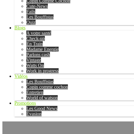
Copin Comme Cochon
Cute-News
Fails
Les Bouffistas
Quiz
Blogs
A votre santé
Check-up
En Train
Madame Energie
Parlons cash
Vintage
Watts On
Work in progress
Vidéos
Les Bouffistas
Copin comme cochon
Entretien
World of watson
Promotions
Les Good News
Évasion