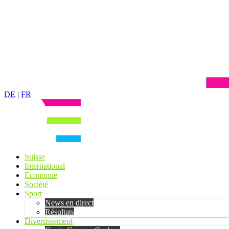
DE
|
FR
Suisse
International
Economie
Société
Sport
News en direct
Résultats
Divertissement