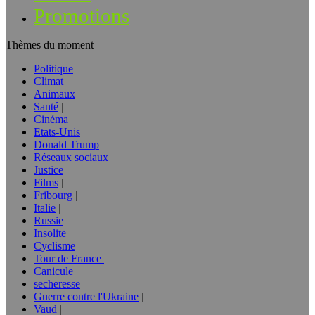
Promotions
Thèmes du moment
Politique
Climat
Animaux
Santé
Cinéma
Etats-Unis
Donald Trump
Réseaux sociaux
Justice
Films
Fribourg
Italie
Russie
Insolite
Cyclisme
Tour de France
Canicule
secheresse
Guerre contre l'Ukraine
Vaud