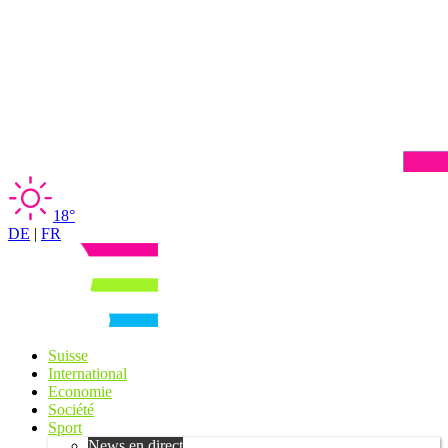
18°
DE
|
FR
Suisse
International
Economie
Société
Sport
News en direct