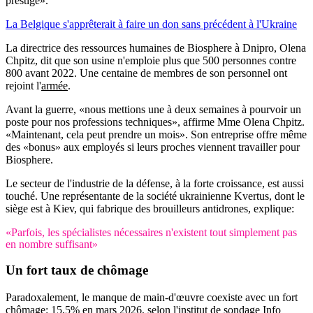
prestige».
La Belgique s'apprêterait à faire un don sans précédent à l'Ukraine
La directrice des ressources humaines de Biosphere à Dnipro, Olena
Chpitz, dit que son usine n'emploie plus que 500 personnes contre
800 avant 2022. Une centaine de membres de son personnel ont
rejoint l'
armée
.
Avant la guerre, «nous mettions une à deux semaines à pourvoir un
poste pour nos professions techniques», affirme Mme Olena Chpitz.
«Maintenant, cela peut prendre un mois». Son entreprise offre même
des «bonus» aux employés si leurs proches viennent travailler pour
Biosphere.
Le secteur de l'industrie de la défense, à la forte croissance, est aussi
touché. Une représentante de la société ukrainienne Kvertus, dont le
siège est à Kiev, qui fabrique des brouilleurs antidrones, explique:
«Parfois, les spécialistes nécessaires n'existent tout simplement pas
en nombre suffisant»
Un fort taux de chômage
Paradoxalement, le manque de main-d'œuvre coexiste avec un fort
chômage: 15,5% en mars 2026, selon l'institut de sondage Info