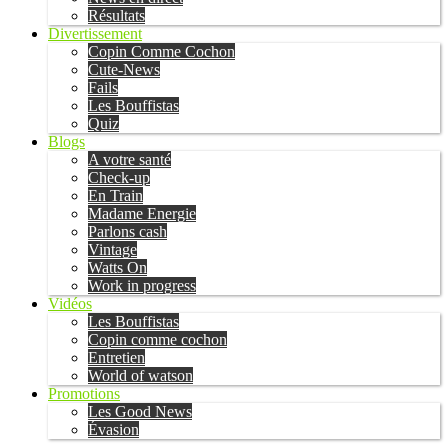
Résultats
Divertissement
Copin Comme Cochon
Cute-News
Fails
Les Bouffistas
Quiz
Blogs
A votre santé
Check-up
En Train
Madame Energie
Parlons cash
Vintage
Watts On
Work in progress
Vidéos
Les Bouffistas
Copin comme cochon
Entretien
World of watson
Promotions
Les Good News
Évasion