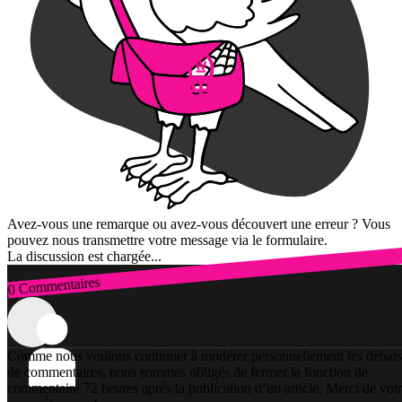
Avez-vous une remarque ou avez-vous découvert une erreur ? Vous
pouvez nous transmettre votre message via le formulaire.
La discussion est chargée...
0 Commentaires
Connexion
Comme nous voulons continuer à modérer personnellement les débats
de commentaires, nous sommes obligés de fermer la fonction de
commentaire 72 heures après la publication d’un article. Merci de vot