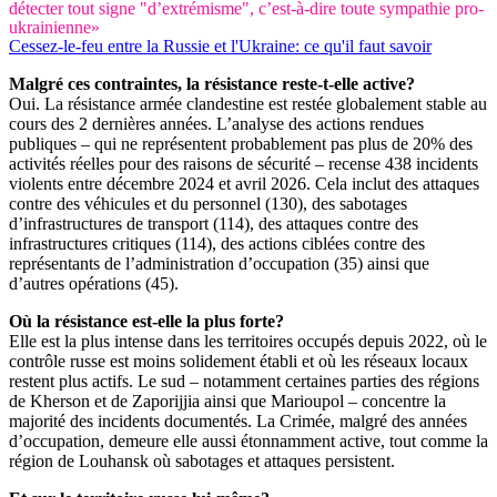
détecter tout signe "d’extrémisme", c’est-à-dire toute sympathie pro-
ukrainienne»
Cessez-le-feu entre la Russie et l'Ukraine: ce qu'il faut savoir
Malgré ces contraintes, la résistance reste-t-elle active?
Oui. La résistance armée clandestine est restée globalement stable au
cours des 2 dernières années. L’analyse des actions rendues
publiques – qui ne représentent probablement pas plus de 20% des
activités réelles pour des raisons de sécurité – recense 438 incidents
violents entre décembre 2024 et avril 2026. Cela inclut des attaques
contre des véhicules et du personnel (130), des sabotages
d’infrastructures de transport (114), des attaques contre des
infrastructures critiques (114), des actions ciblées contre des
représentants de l’administration d’occupation (35) ainsi que
d’autres opérations (45).
Où la résistance est-elle la plus forte?
Elle est la plus intense dans les territoires occupés depuis 2022, où le
contrôle russe est moins solidement établi et où les réseaux locaux
restent plus actifs. Le sud – notamment certaines parties des régions
de Kherson et de Zaporijjia ainsi que Marioupol – concentre la
majorité des incidents documentés. La Crimée, malgré des années
d’occupation, demeure elle aussi étonnamment active, tout comme la
région de Louhansk où sabotages et attaques persistent.