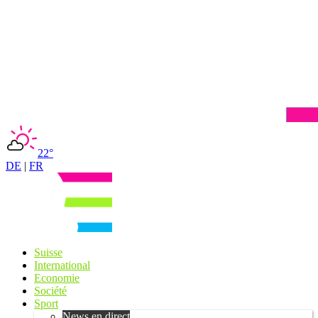
22°
DE
|
FR
Suisse
International
Economie
Société
Sport
News en direct