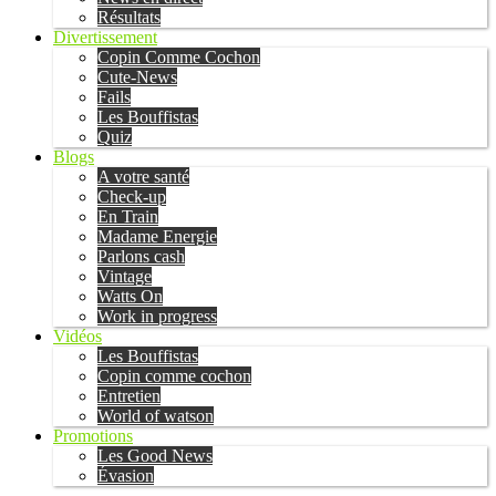
Résultats
Divertissement
Copin Comme Cochon
Cute-News
Fails
Les Bouffistas
Quiz
Blogs
A votre santé
Check-up
En Train
Madame Energie
Parlons cash
Vintage
Watts On
Work in progress
Vidéos
Les Bouffistas
Copin comme cochon
Entretien
World of watson
Promotions
Les Good News
Évasion