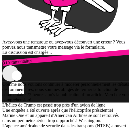
Avez-vous une remarque ou avez-vous découvert une erreur ? Vous
pouvez nous transmettre votre message via le formulaire.
La discussion est chargée...
0 Commentaires
Connexion
Comme nous voulons continuer à modérer personnellement les débats
de commentaires, nous sommes obligés de fermer la fonction de
commentaire 72 heures après la publication d’un article. Merci de vot
compréhension!
L'hélico de Trump est passé trop près d'un avion de ligne
Une enquête a été ouverte après que l'hélicoptère présidentiel
Marine One et un appareil d'American Airlines se sont retrouvés
dans un périmètre aérien trop rapproché à Washington.
L'agence américaine de sécurité dans les transports (NTSB) a ouvert