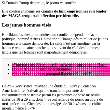
Si Donald Trump débarque, le porno va souffrir.
Elle confessait même ses craintes
de finir emprisonnée si le leader
des MAGA remportait l'élection présidentielle.
Les
jeunes hommes
visés
En ciblant les sites pour adultes, un comité indépendant d'action
politique, nommé Artists United for a Change désire rallier de jeunes
hommes à la cause démocrate. La cible n'est pas anodine, car la
balance républicaine penche plus souvent du côté des hommes,
tandis que les femmes sont majoritairement démocrates.
«Trump est instable et obsédé par la vengeance», selon Harris
Donald Trump effraye les économistes
Albert Rösti explique pourquoi il préfère Donald Trump
Le
New York Times
, relayant une étude du Survey Center on
American Life, écrivait qu'une tranche importante de
consommateurs se trouve parmi les personnes de sexe masculin
âgées de 18 à 29 ans, dont 44% ont regardé du porno au cours du
mois précédent. Chez les hommes âgés de 30 à 49 ans, ce chiffre
montait même à 57%.