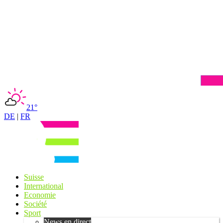
21°
DE
|
FR
Suisse
International
Economie
Société
Sport
News en direct