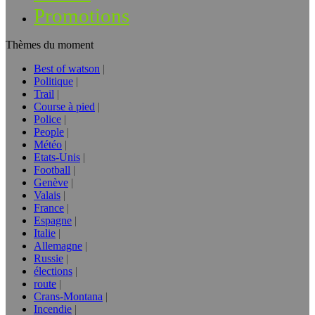
Promotions
Thèmes du moment
Best of watson
Politique
Trail
Course à pied
Police
People
Météo
Etats-Unis
Football
Genève
Valais
France
Espagne
Italie
Allemagne
Russie
élections
route
Crans-Montana
Incendie