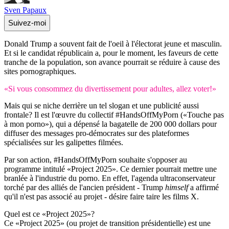
Sven Papaux
Suivez-moi
Donald Trump a souvent fait de l'oeil à l'électorat jeune et masculin.
Et si le candidat républicain a, pour le moment, les faveurs de cette
tranche de la population, son avance pourrait se réduire à cause des
sites pornographiques.
«Si vous consommez du divertissement pour adultes, allez voter!»
Mais qui se niche derrière un tel slogan et une publicité aussi
frontale? Il est l'œuvre du collectif #HandsOffMyPorn («Touche pas
à mon porno»), qui a dépensé la bagatelle de 200 000 dollars pour
diffuser des messages pro-démocrates sur des plateformes
spécialisées sur les galipettes filmées.
Par son action, #HandsOffMyPorn souhaite s'opposer au
programme intitulé «Project 2025». Ce dernier pourrait mettre une
branlée à l'industrie du porno. En effet, l'agenda ultraconservateur
torché par des alliés de l'ancien président - Trump
himself
a affirmé
qu'il n'est pas associé au projet - désire faire taire les films X.
Quel est ce «Project 2025»?
Ce «Project 2025» (ou projet de transition présidentielle) est une