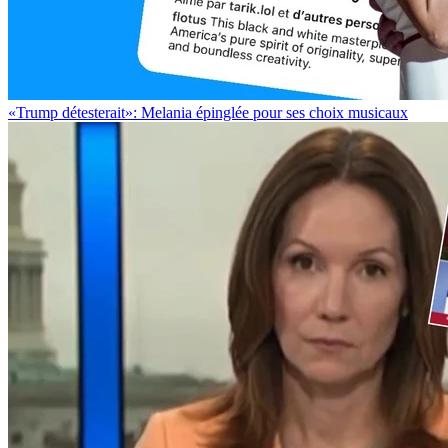
«Trump détesterait»: Melania épinglée pour ses choix musicaux