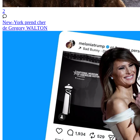
2
New-York prend cher
de Gregory WALTON