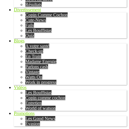
Résultats
Divertissement
Copin Comme Cochon
Cute-News
Fails
Les Bouffistas
Quiz
Blogs
A votre santé
Check-up
En Train
Madame Energie
Parlons cash
Vintage
Watts On
Work in progress
Vidéos
Les Bouffistas
Copin comme cochon
Entretien
World of watson
Promotions
Les Good News
Évasion