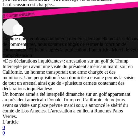
La discussion est chargée...
0 Commentaires
Connexion
Comme nous voulons continuer à modérer personnellement les débats
de commentaires, nous sommes obligés de fermer la fonction de
commentaire 72 heures après la publication d’un article. Merci de vot
compréhension!
«Des déclarations inquiétantes»: arrestation sur un golf de Trump
Intercepté peu avant une visite du président américain mardi soir en
Californie, un homme transportait une arme chargée et des
munitions. Une perquisition à son domicile a ensuite permis la saisie
de tout un arsenal ainsi que de «plusieurs carnets contenant des
déclarations inquiétantes».
Un homme armé a été interpellé dimanche sur un golf appartenant
au président américain Donald Trump en Californie, deux jours
avant sa visite sur place prévue mardi soir, a annoncé le shérif du
comté de Los Angeles. L'arrestation a eu lieu à Ranchos Palos
Verdes.
L’article
0
0