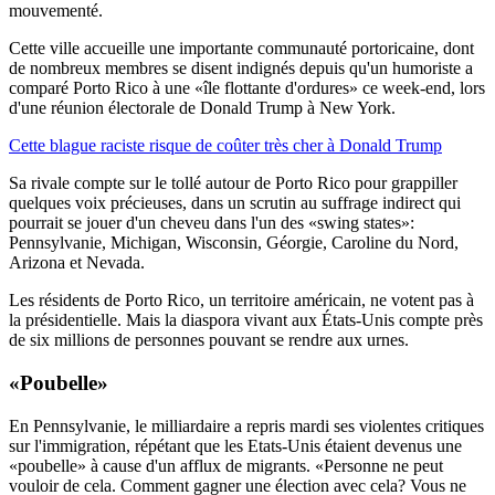
mouvementé.
Cette ville accueille une importante communauté portoricaine, dont
de nombreux membres se disent indignés depuis qu'un humoriste a
comparé Porto Rico à une «île flottante d'ordures» ce week-end, lors
d'une réunion électorale de Donald Trump à New York.
Cette blague raciste risque de coûter très cher à Donald Trump
Sa rivale compte sur le tollé autour de Porto Rico pour grappiller
quelques voix précieuses, dans un scrutin au suffrage indirect qui
pourrait se jouer d'un cheveu dans l'un des «swing states»:
Pennsylvanie, Michigan, Wisconsin, Géorgie, Caroline du Nord,
Arizona et Nevada.
Les résidents de Porto Rico, un territoire américain, ne votent pas à
la présidentielle. Mais la diaspora vivant aux États-Unis compte près
de six millions de personnes pouvant se rendre aux urnes.
«Poubelle»
En Pennsylvanie, le milliardaire a repris mardi ses violentes critiques
sur l'immigration, répétant que les Etats-Unis étaient devenus une
«poubelle» à cause d'un afflux de migrants. «Personne ne peut
vouloir de cela. Comment gagner une élection avec cela? Vous ne