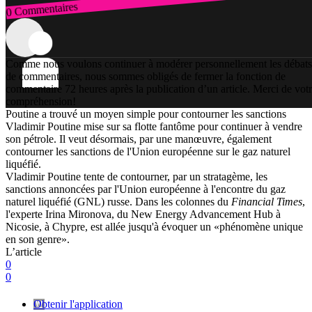
0 Commentaires
Connexion
Comme nous voulons continuer à modérer personnellement les débats
de commentaires, nous sommes obligés de fermer la fonction de
commentaire 72 heures après la publication d’un article. Merci de vot
compréhension!
Poutine a trouvé un moyen simple pour contourner les sanctions
Vladimir Poutine mise sur sa flotte fantôme pour continuer à vendre
son pétrole. Il veut désormais, par une manœuvre, également
contourner les sanctions de l'Union européenne sur le gaz naturel
liquéfié.
Vladimir Poutine tente de contourner, par un stratagème, les
sanctions annoncées par l'Union européenne à l'encontre du gaz
naturel liquéfié (GNL) russe. Dans les colonnes du
Financial Times
,
l'experte Irina Mironova, du New Energy Advancement Hub à
Nicosie, à Chypre, est allée jusqu'à évoquer un «phénomène unique
en son genre».
L’article
0
0
Obtenir l'application