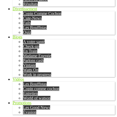
Résultats
Divertissement
Copin Comme Cochon
Cute-News
Fails
Les Bouffistas
Quiz
Blogs
A votre santé
Check-up
En Train
Madame Energie
Parlons cash
Vintage
Watts On
Work in progress
Vidéos
Les Bouffistas
Copin comme cochon
Entretien
World of watson
Promotions
Les Good News
Évasion