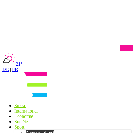
21°
DE
|
FR
Suisse
International
Economie
Société
Sport
News en direct