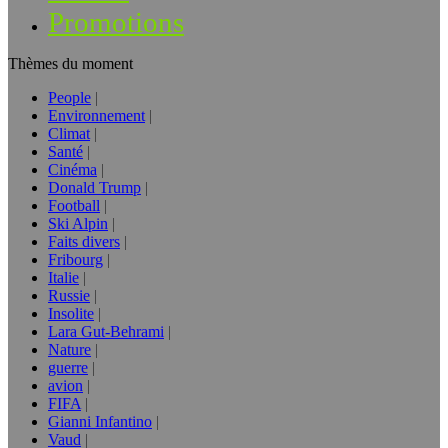
Promotions
Thèmes du moment
People
Environnement
Climat
Santé
Cinéma
Donald Trump
Football
Ski Alpin
Faits divers
Fribourg
Italie
Russie
Insolite
Lara Gut-Behrami
Nature
guerre
avion
FIFA
Gianni Infantino
Vaud