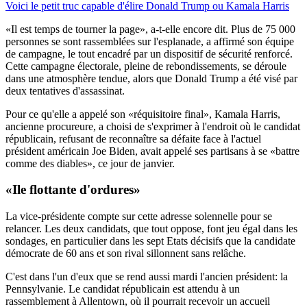
Voici le petit truc capable d'élire Donald Trump ou Kamala Harris
«Il est temps de tourner la page», a-t-elle encore dit. Plus de 75 000
personnes se sont rassemblées sur l'esplanade, a affirmé son équipe
de campagne, le tout encadré par un dispositif de sécurité renforcé.
Cette campagne électorale, pleine de rebondissements, se déroule
dans une atmosphère tendue, alors que Donald Trump a été visé par
deux tentatives d'assassinat.
Pour ce qu'elle a appelé son «réquisitoire final», Kamala Harris,
ancienne procureure, a choisi de s'exprimer à l'endroit où le candidat
républicain, refusant de reconnaître sa défaite face à l'actuel
président américain Joe Biden, avait appelé ses partisans à se «battre
comme des diables», ce jour de janvier.
«Ile flottante d'ordures»
La vice-présidente compte sur cette adresse solennelle pour se
relancer. Les deux candidats, que tout oppose, font jeu égal dans les
sondages, en particulier dans les sept Etats décisifs que la candidate
démocrate de 60 ans et son rival sillonnent sans relâche.
C'est dans l'un d'eux que se rend aussi mardi l'ancien président: la
Pennsylvanie. Le candidat républicain est attendu à un
rassemblement à Allentown, où il pourrait recevoir un accueil