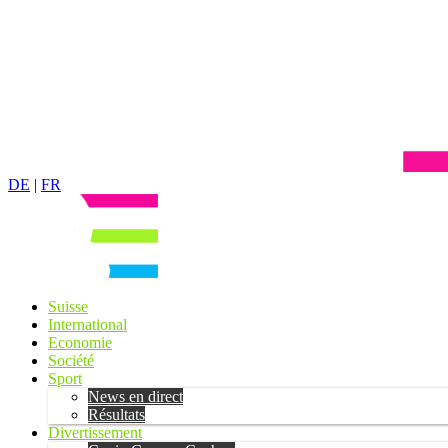
DE
|
FR
Suisse
International
Economie
Société
Sport
News en direct
Résultats
Divertissement