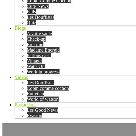
Copin Comme Cochon
Cute-News
Fails
Les Bouffistas
Quiz
Blogs
A votre santé
Check-up
En Train
Madame Energie
Parlons cash
Vintage
Watts On
Work in progress
Vidéos
Les Bouffistas
Copin comme cochon
Entretien
World of watson
Promotions
Les Good News
Évasion