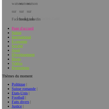
Téléchargez l’app!
Page d'accueil
Suisse
International
Economie
Société
Sport
Divertissement
Blogs
Vidéos
Promotions
Thèmes du moment
Politique
Suisse romande
Etats-Unis
Football
Faits divers
Justice