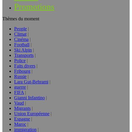
Promotions
Thèmes du moment
People
Climat
Cinéma
Football
Ski Alpin
Transports
Police
Faits divers
Fribourg
Russie
Lara Gut-Behrami
guerre
FIFA
Gianni Infantino
Vaud
Migrants
Union Européenne
Espagne
Maroc
immigration