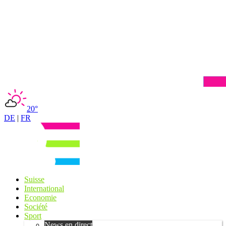
20°
DE
|
FR
Suisse
International
Economie
Société
Sport
News en direct