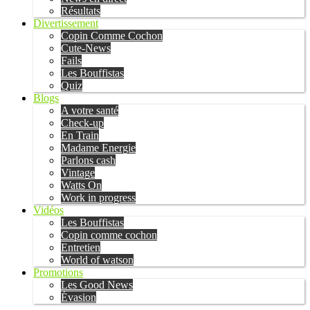
Résultats
Divertissement
Copin Comme Cochon
Cute-News
Fails
Les Bouffistas
Quiz
Blogs
A votre santé
Check-up
En Train
Madame Energie
Parlons cash
Vintage
Watts On
Work in progress
Vidéos
Les Bouffistas
Copin comme cochon
Entretien
World of watson
Promotions
Les Good News
Évasion