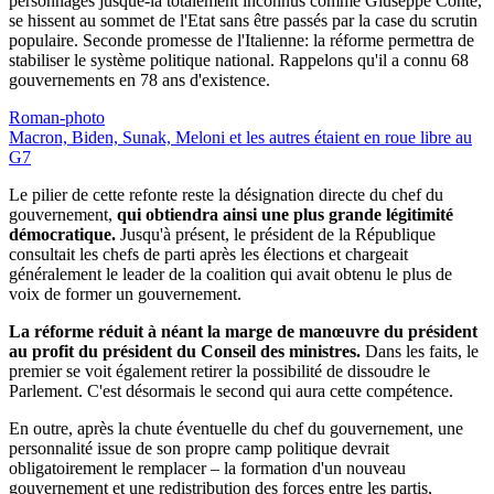
personnages jusque-là totalement inconnus comme Giuseppe Conte,
se hissent au sommet de l'Etat sans être passés par la case du scrutin
populaire. Seconde promesse de l'Italienne: la réforme permettra de
stabiliser le système politique national. Rappelons qu'il a connu 68
gouvernements en 78 ans d'existence.
Roman-photo
Macron, Biden, Sunak, Meloni et les autres étaient en roue libre au
G7
Le pilier de cette refonte reste la désignation directe du chef du
gouvernement,
qui obtiendra ainsi une plus grande légitimité
démocratique.
Jusqu'à présent, le président de la République
consultait les chefs de parti après les élections et chargeait
généralement le leader de la coalition qui avait obtenu le plus de
voix de former un gouvernement.
La réforme réduit à néant la marge de manœuvre du président
au profit du président du Conseil des ministres.
Dans les faits, le
premier se voit également retirer la possibilité de dissoudre le
Parlement. C'est désormais le second qui aura cette compétence.
En outre, après la chute éventuelle du chef du gouvernement, une
personnalité issue de son propre camp politique devrait
obligatoirement le remplacer – la formation d'un nouveau
gouvernement et une redistribution des forces entre les partis,