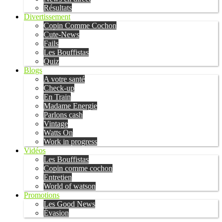
Résultats
Divertissement
Copin Comme Cochon
Cute-News
Fails
Les Bouffistas
Quiz
Blogs
A votre santé
Check-up
En Train
Madame Energie
Parlons cash
Vintage
Watts On
Work in progress
Vidéos
Les Bouffistas
Copin comme cochon
Entretien
World of watson
Promotions
Les Good News
Évasion