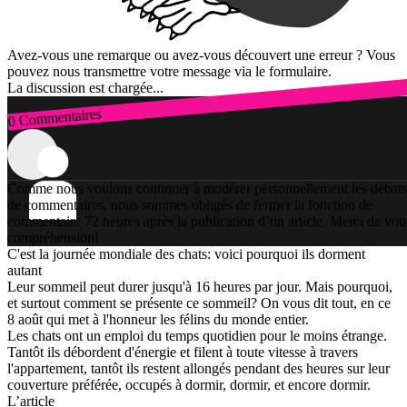
Avez-vous une remarque ou avez-vous découvert une erreur ? Vous
pouvez nous transmettre votre message via le formulaire.
La discussion est chargée...
0 Commentaires
Connexion
Comme nous voulons continuer à modérer personnellement les débats
de commentaires, nous sommes obligés de fermer la fonction de
commentaire 72 heures après la publication d’un article. Merci de vot
compréhension!
C'est la journée mondiale des chats: voici pourquoi ils dorment
autant
Leur sommeil peut durer jusqu'à 16 heures par jour. Mais pourquoi,
et surtout comment se présente ce sommeil? On vous dit tout, en ce
8 août qui met à l'honneur les félins du monde entier.
Les chats ont un emploi du temps quotidien pour le moins étrange.
Tantôt ils débordent d'énergie et filent à toute vitesse à travers
l'appartement, tantôt ils restent allongés pendant des heures sur leur
couverture préférée, occupés à dormir, dormir, et encore dormir.
L’article