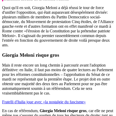
Quoi qu'il en soit, Giorgia Meloni a déjà réussi le tour de force
d'unifier l'opposition, qui était auparavant désespérément divisée:
plusieurs milliers de membres du Partito Democratico social-
démocrate, du Mouvement de protestation Cinq étoiles, de l'Alliance
gauche-verte et d'autres formation ont en effet manifesté ce mardi à
Rome contre «l'érosion de la Constitution par la prétendue patriote
Meloni». Il s'agissait du premier rassemblement commun depuis
l'entrée en fonction du gouvernement de droite voilà presque deux
ans.
Giorgia Meloni risque gros
Mais il reste encore un long chemin à parcourir avant l'adoption
définitive: en Italie, il faut pas moins de quatre lectures au Parlement
pour les réformes constitutionnelles – l'approbation du Sénat de ce
mardi ne représentait que la première étape. Le projet doit en outre
obtenir une majorité des deux tiers au Parlement pour ne pas être
automatiquement soumis à un référendum. Cela ne sera
vraisemblablement pas le cas.
Fratelli d'Italia joue avec «la nostalgie du fascisme»
En cas de référendum,
Giorgia Meloni risque gros
, car elle ne peut
même pas s'assurer du soutien de tous les électeurs de droite: tant au