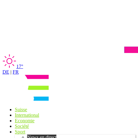
17°
DE
|
FR
Suisse
International
Economie
Société
Sport
News en direct