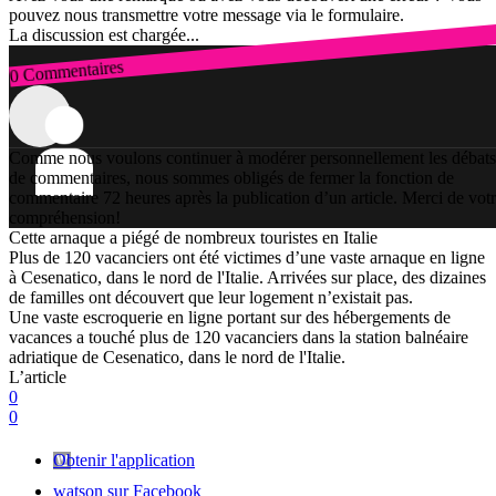
pouvez nous transmettre votre message via le formulaire.
La discussion est chargée...
0 Commentaires
Connexion
Comme nous voulons continuer à modérer personnellement les débats
de commentaires, nous sommes obligés de fermer la fonction de
commentaire 72 heures après la publication d’un article. Merci de vot
compréhension!
Cette arnaque a piégé de nombreux touristes en Italie
Plus de 120 vacanciers ont été victimes d’une vaste arnaque en ligne
à Cesenatico, dans le nord de l'Italie. Arrivées sur place, des dizaines
de familles ont découvert que leur logement n’existait pas.
Une vaste escroquerie en ligne portant sur des hébergements de
vacances a touché plus de 120 vacanciers dans la station balnéaire
adriatique de Cesenatico, dans le nord de l'Italie.
L’article
0
0
Obtenir l'application
watson sur Facebook