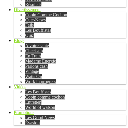
Résultats
Divertissement
Copin Comme Cochon
Cute-News
Fails
Les Bouffistas
Quiz
Blogs
A votre santé
Check-up
En Train
Madame Energie
Parlons cash
Vintage
Watts On
Work in progress
Vidéos
Les Bouffistas
Copin comme cochon
Entretien
World of watson
Promotions
Les Good News
Évasion