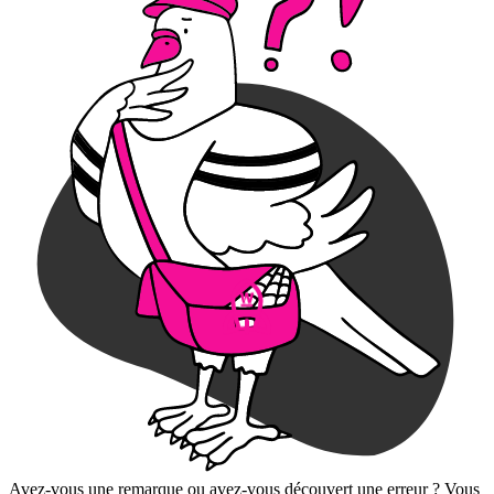
Avez-vous une remarque ou avez-vous découvert une erreur ? Vous