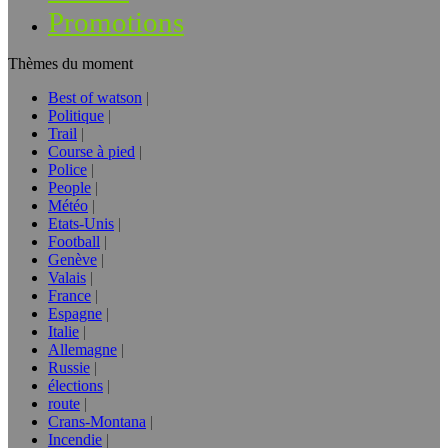
Promotions
Thèmes du moment
Best of watson
Politique
Trail
Course à pied
Police
People
Météo
Etats-Unis
Football
Genève
Valais
France
Espagne
Italie
Allemagne
Russie
élections
route
Crans-Montana
Incendie