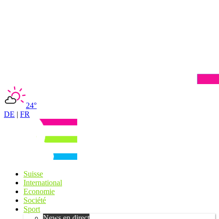
24°
DE
|
FR
Suisse
International
Economie
Société
Sport
News en direct