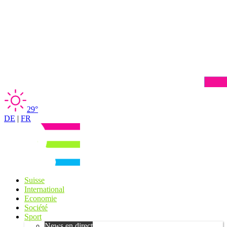
29°
DE
|
FR
Suisse
International
Economie
Société
Sport
News en direct