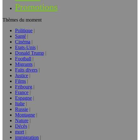
Promotions
Thèmes du moment
Politique
Santé
Cinéma
Etats-Unis
Donald Trump
Football
Migrants
Faits divers
Justice
Films
Fribourg
France
Espagne
Italie
Russie
Montagne
Nature
Décès
mort
immigration