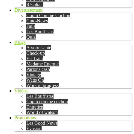
Résultats
Divertissement
Copin Comme Cochon
Cute-News
Fails
Les Bouffistas
Quiz
Blogs
A votre santé
Check-up
En Train
Madame Energie
Parlons cash
Vintage
Watts On
Work in progress
Vidéos
Les Bouffistas
Copin comme cochon
Entretien
World of watson
Promotions
Les Good News
Évasion