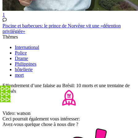
1
Piscine et barbecues: le prince de Norvège vit une «détention
privilégiée»
Thèmes
International
Police
Drame
Philippines
hôtellerie
mort
Effondrement d’une falaise au Brésil: 10 morts et une trentaine de
blessés
Video: watson
Ceci pourrait également vous intéresser:
Avez-vous quelque chose à nous dire ?