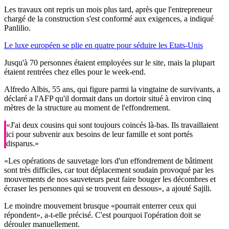
Les travaux ont repris un mois plus tard, après que l'entrepreneur
chargé de la construction s'est conformé aux exigences, a indiqué
Panlilio.
Le luxe européen se plie en quatre pour séduire les Etats-Unis
Jusqu'à 70 personnes étaient employées sur le site, mais la plupart
étaient rentrées chez elles pour le week-end.
Alfredo Albis, 55 ans, qui figure parmi la vingtaine de survivants, a
déclaré a l'AFP qu'il dormait dans un dortoir situé à environ cinq
mètres de la structure au moment de l'effondrement.
«J'ai deux cousins qui sont toujours coincés là-bas. Ils travaillaient
ici pour subvenir aux besoins de leur famille et sont portés
disparus.»
«Les opérations de sauvetage lors d'un effondrement de bâtiment
sont très difficiles, car tout déplacement soudain provoqué par les
mouvements de nos sauveteurs peut faire bouger les décombres et
écraser les personnes qui se trouvent en dessous», a ajouté Sajili.
Le moindre mouvement brusque «pourrait enterrer ceux qui
répondent», a-t-elle précisé. C'est pourquoi l'opération doit se
dérouler manuellement.