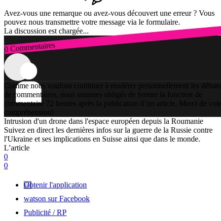
Avez-vous une remarque ou avez-vous découvert une erreur ? Vous
pouvez nous transmettre votre message via le formulaire.
La discussion est chargée...
0 Commentaires
Connexion
Comme nous voulons continuer à modérer personnellement les débats
de commentaires, nous sommes obligés de fermer la fonction de
commentaire 72 heures après la publication d’un article. Merci de vot
compréhension!
Intrusion d'un drone dans l'espace européen depuis la Roumanie
Suivez en direct les dernières infos sur la guerre de la Russie contre
l'Ukraine et ses implications en Suisse ainsi que dans le monde.
L’article
0
0
Obtenir l'application
watson sur Facebook
Publicité / RP