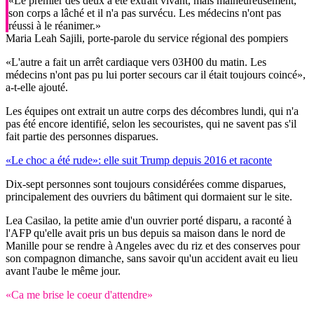
«Le premier des deux a été extrait vivant, mais malheureusement,
son corps a lâché et il n'a pas survécu. Les médecins n'ont pas
réussi à le réanimer.»
Maria Leah Sajili, porte-parole du service régional des pompiers
«L'autre a fait un arrêt cardiaque vers 03H00 du matin. Les
médecins n'ont pas pu lui porter secours car il était toujours coincé»,
a-t-elle ajouté.
Les équipes ont extrait un autre corps des décombres lundi, qui n'a
pas été encore identifié, selon les secouristes, qui ne savent pas s'il
fait partie des personnes disparues.
«Le choc a été rude»: elle suit Trump depuis 2016 et raconte
Dix-sept personnes sont toujours considérées comme disparues,
principalement des ouvriers du bâtiment qui dormaient sur le site.
Lea Casilao, la petite amie d'un ouvrier porté disparu, a raconté à
l'AFP qu'elle avait pris un bus depuis sa maison dans le nord de
Manille pour se rendre à Angeles avec du riz et des conserves pour
son compagnon dimanche, sans savoir qu'un accident avait eu lieu
avant l'aube le même jour.
«Ca me brise le coeur d'attendre»