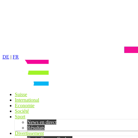
DE
|
FR
Suisse
International
Economie
Société
Sport
News en direct
Résultats
Divertissement