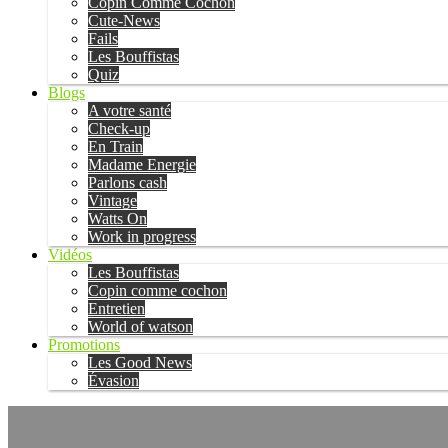
Copin Comme Cochon
Cute-News
Fails
Les Bouffistas
Quiz
Blogs
A votre santé
Check-up
En Train
Madame Energie
Parlons cash
Vintage
Watts On
Work in progress
Vidéos
Les Bouffistas
Copin comme cochon
Entretien
World of watson
Promotions
Les Good News
Évasion