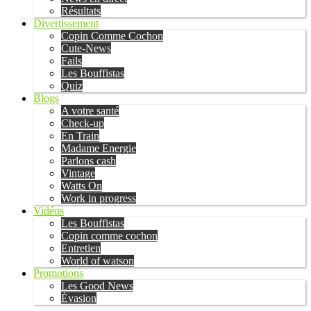
Résultats
Divertissement
Copin Comme Cochon
Cute-News
Fails
Les Bouffistas
Quiz
Blogs
A votre santé
Check-up
En Train
Madame Energie
Parlons cash
Vintage
Watts On
Work in progress
Vidéos
Les Bouffistas
Copin comme cochon
Entretien
World of watson
Promotions
Les Good News
Évasion