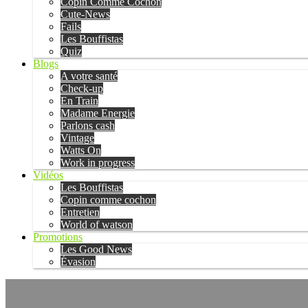
Copin Comme Cochon
Cute-News
Fails
Les Bouffistas
Quiz
Blogs
A votre santé
Check-up
En Train
Madame Energie
Parlons cash
Vintage
Watts On
Work in progress
Vidéos
Les Bouffistas
Copin comme cochon
Entretien
World of watson
Promotions
Les Good News
Évasion