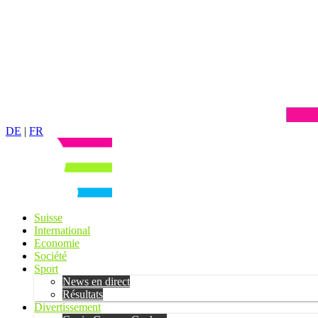
DE
|
FR
Suisse
International
Economie
Société
Sport
News en direct
Résultats
Divertissement