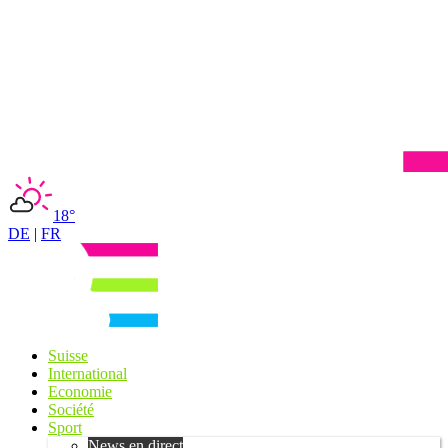
18°
DE
|
FR
Suisse
International
Economie
Société
Sport
News en direct