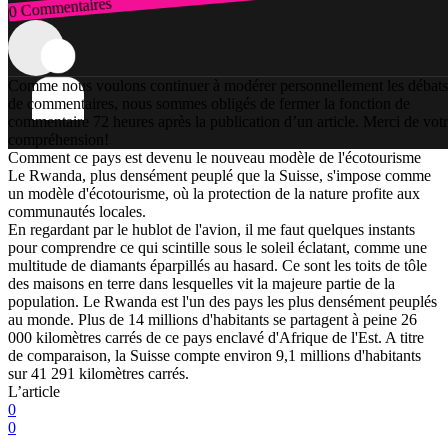
0 Commentaires
Connexion
Comme nous voulons continuer à modérer personnellement les débats
de commentaires, nous sommes obligés de fermer la fonction de
commentaire 72 heures après la publication d’un article. Merci de vot
compréhension!
Comment ce pays est devenu le nouveau modèle de l'écotourisme
Le Rwanda, plus densément peuplé que la Suisse, s'impose comme
un modèle d'écotourisme, où la protection de la nature profite aux
communautés locales.
En regardant par le hublot de l'avion, il me faut quelques instants
pour comprendre ce qui scintille sous le soleil éclatant, comme une
multitude de diamants éparpillés au hasard. Ce sont les toits de tôle
des maisons en terre dans lesquelles vit la majeure partie de la
population. Le Rwanda est l'un des pays les plus densément peuplés
au monde. Plus de 14 millions d'habitants se partagent à peine 26
000 kilomètres carrés de ce pays enclavé d'Afrique de l'Est. A titre
de comparaison, la Suisse compte environ 9,1 millions d'habitants
sur 41 291 kilomètres carrés.
L’article
0
0