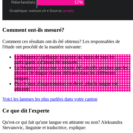
Comment ont-ils mesuré?
Comment ces résultats ont-ils été obtenus? Les responsables de
l'étude ont procédé de la manière suivante:
La fréquence cardiaque moyenne au repos de tous les
participants a d'abord été mesurée.
La fréquence moyenne a ensuite été calculée pendant que les
phrases de drague étaient diffusées dans les différentes
langues.
Plus le taux d'augmentation est élevé, plus la langue est
attirante.
Voici les langues les plus parlées dans votre canton
Ce que dit l'experte
Qu'est-ce qui fait qu'une langue est attirante ou non? Aleksandra
Stevanovic, linguiste et traductrice, explique: