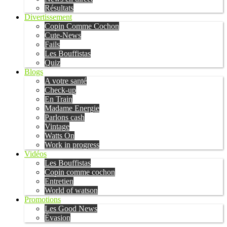
Résultats
Divertissement
Copin Comme Cochon
Cute-News
Fails
Les Bouffistas
Quiz
Blogs
A votre santé
Check-up
En Train
Madame Energie
Parlons cash
Vintage
Watts On
Work in progress
Vidéos
Les Bouffistas
Copin comme cochon
Entretien
World of watson
Promotions
Les Good News
Évasion