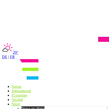
29°
DE
|
FR
Suisse
International
Economie
Société
Sport
News en direct