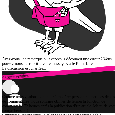
Avez-vous une remarque ou avez-vous découvert une erreur ? Vous
pouvez nous transmettre votre message via le formulaire.
La discussion est chargée...
0 Commentaires
Connexion
Comme nous voulons continuer à modérer personnellement les débats
de commentaires, nous sommes obligés de fermer la fonction de
commentaire 72 heures après la publication d’un article. Merci de vot
compréhension!