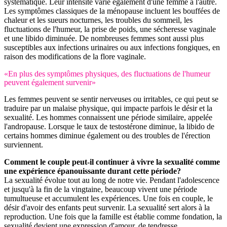
systématique. Leur intensité varie également d'une femme à l'autre.
Les symptômes classiques de la ménopause incluent les bouffées de
chaleur et les sueurs nocturnes, les troubles du sommeil, les
fluctuations de l'humeur, la prise de poids, une sécheresse vaginale
et une libido diminuée. De nombreuses femmes sont aussi plus
susceptibles aux infections urinaires ou aux infections fongiques, en
raison des modifications de la flore vaginale.
«En plus des symptômes physiques, des fluctuations de l'humeur
peuvent également survenir»
Les femmes peuvent se sentir nerveuses ou irritables, ce qui peut se
traduire par un malaise physique, qui impacte parfois le désir et la
sexualité. Les hommes connaissent une période similaire, appelée
l'andropause. Lorsque le taux de testostérone diminue, la libido de
certains hommes diminue également ou des troubles de l'érection
surviennent.
Comment le couple peut-il continuer à vivre la sexualité comme
une expérience épanouissante durant cette période?
La sexualité évolue tout au long de notre vie. Pendant l'adolescence
et jusqu'à la fin de la vingtaine, beaucoup vivent une période
tumultueuse et accumulent les expériences. Une fois en couple, le
désir d'avoir des enfants peut survenir. La sexualité sert alors à la
reproduction. Une fois que la famille est établie comme fondation, la
sexualité devient une expression d'amour, de tendresse,