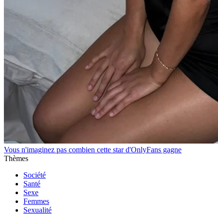
Vous n'imaginez pas combien cette star d'OnlyFans gagne
Thèmes
Société
Santé
Sexe
Femmes
Sexualité