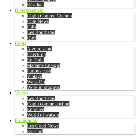
Résultats
Divertissement
Copin Comme Cochon
Cute-News
Fails
Les Bouffistas
Quiz
Blogs
A votre santé
Check-up
En Train
Madame Energie
Parlons cash
Vintage
Watts On
Work in progress
Vidéos
Les Bouffistas
Copin comme cochon
Entretien
World of watson
Promotions
Les Good News
Évasion