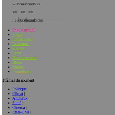
Téléchargez l’app!
Page d'accueil
Suisse
International
Economie
Société
Sport
Divertissement
Blogs
Vidéos
Promotions
Thèmes du moment
Politique
Climat
Animaux
Santé
Cinéma
Etats-Unis