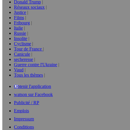
Donald Trump
Réseaux sociaux
Justice
Films
Fribourg
Italie
Russie
Insolite
Cyclisme
Tour de France
Canicule
secheresse
Guerre contre l'Ukraine
Vaud
Tous les thèmes
Obtenir l'application
watson sur Facebook
Publicité / RP
Emplois
Impressum
Conditions