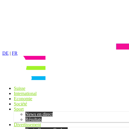
DE
|
FR
Suisse
International
Economie
Société
Sport
News en direct
Résultats
Divertissement