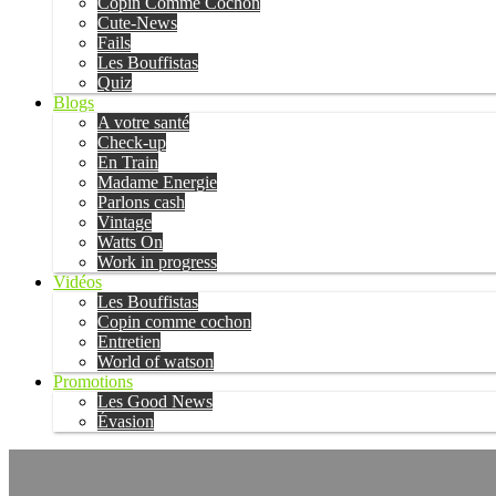
Copin Comme Cochon
Cute-News
Fails
Les Bouffistas
Quiz
Blogs
A votre santé
Check-up
En Train
Madame Energie
Parlons cash
Vintage
Watts On
Work in progress
Vidéos
Les Bouffistas
Copin comme cochon
Entretien
World of watson
Promotions
Les Good News
Évasion