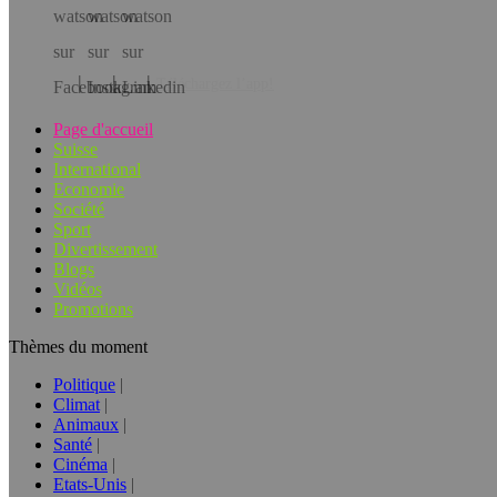
Téléchargez l’app!
Page d'accueil
Suisse
International
Economie
Société
Sport
Divertissement
Blogs
Vidéos
Promotions
Thèmes du moment
Politique
Climat
Animaux
Santé
Cinéma
Etats-Unis