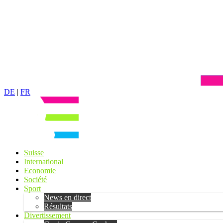
DE
|
FR
Suisse
International
Economie
Société
Sport
News en direct
Résultats
Divertissement