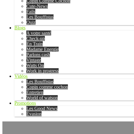
Copin Comme Cochon
Cute-News
Fails
Les Bouffistas
Quiz
Blogs
A votre santé
Check-up
En Train
Madame Energie
Parlons cash
Vintage
Watts On
Work in progress
Vidéos
Les Bouffistas
Copin comme cochon
Entretien
World of watson
Promotions
Les Good News
Évasion