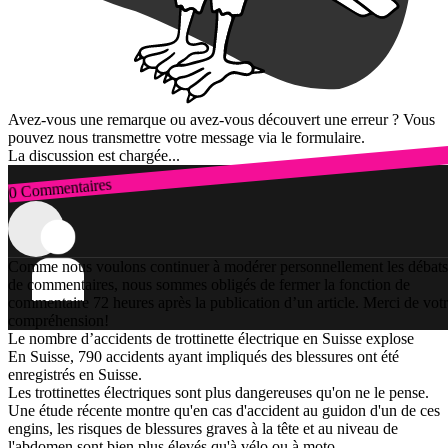
Avez-vous une remarque ou avez-vous découvert une erreur ? Vous
pouvez nous transmettre votre message via le formulaire.
La discussion est chargée...
0 Commentaires
Connexion
Comme nous voulons continuer à modérer personnellement les débats
de commentaires, nous sommes obligés de fermer la fonction de
commentaire 72 heures après la publication d’un article. Merci de vot
compréhension!
Le nombre d’accidents de trottinette électrique en Suisse explose
En Suisse, 790 accidents ayant impliqués des blessures ont été
enregistrés en Suisse.
Les trottinettes électriques sont plus dangereuses qu'on ne le pense.
Une étude récente montre qu'en cas d'accident au guidon d'un de ces
engins, les risques de blessures graves à la tête et au niveau de
l'abdomen sont bien plus élevés qu'à vélo ou à moto.