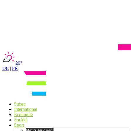
20°
DE
|
FR
Suisse
International
Economie
Société
Sport
News en direct