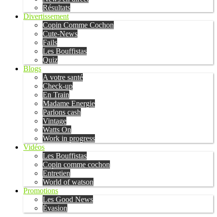
Résultats
Divertissement
Copin Comme Cochon
Cute-News
Fails
Les Bouffistas
Quiz
Blogs
A votre santé
Check-up
En Train
Madame Energie
Parlons cash
Vintage
Watts On
Work in progress
Vidéos
Les Bouffistas
Copin comme cochon
Entretien
World of watson
Promotions
Les Good News
Évasion