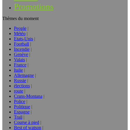
Promotions
Thèmes du moment
People
Météo
Etats-Unis
Football
Incendie
Genève
Valais
France
Italie
Allemagne
Russie
élections
route
Crans-Montana
Police
Politique
Espagne
Trail
Course à pied
Best of watson