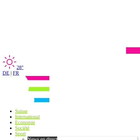
28°
DE
|
FR
Suisse
International
Economie
Société
Sport
News en direct