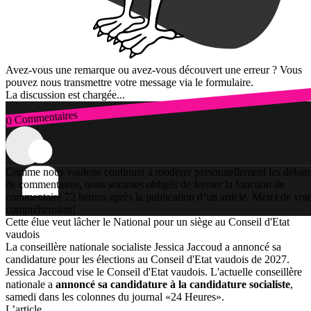
Avez-vous une remarque ou avez-vous découvert une erreur ? Vous
pouvez nous transmettre votre message via le formulaire.
La discussion est chargée...
0 Commentaires
Connexion
Comme nous voulons continuer à modérer personnellement les débats
de commentaires, nous sommes obligés de fermer la fonction de
commentaire 72 heures après la publication d’un article. Merci de vot
compréhension!
Cette élue veut lâcher le National pour un siège au Conseil d'Etat
vaudois
La conseillère nationale socialiste Jessica Jaccoud a annoncé sa
candidature pour les élections au Conseil d'Etat vaudois de 2027.
Jessica Jaccoud vise le Conseil d'Etat vaudois. L'actuelle conseillère
nationale a
annoncé sa candidature à la candidature socialiste
,
samedi dans les colonnes du journal «24 Heures».
L’article