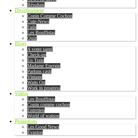
Résultats
Divertissement
Copin Comme Cochon
Cute-News
Fails
Les Bouffistas
Quiz
Blogs
A votre santé
Check-up
En Train
Madame Energie
Parlons cash
Vintage
Watts On
Work in progress
Vidéos
Les Bouffistas
Copin comme cochon
Entretien
World of watson
Promotions
Les Good News
Évasion