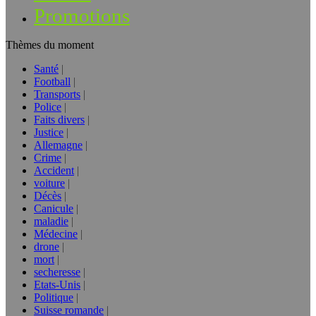
Promotions
Thèmes du moment
Santé
Football
Transports
Police
Faits divers
Justice
Allemagne
Crime
Accident
voiture
Décès
Canicule
maladie
Médecine
drone
mort
secheresse
Etats-Unis
Politique
Suisse romande