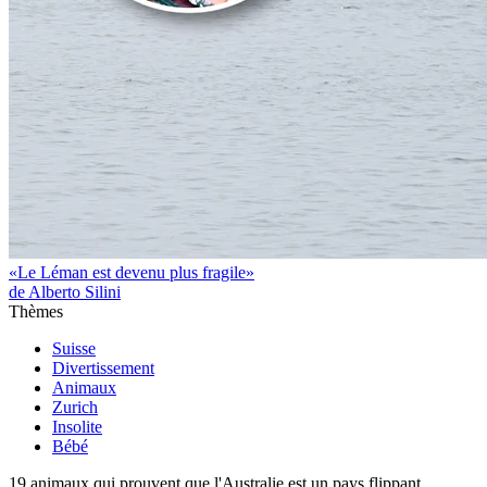
«Le Léman est devenu plus fragile»
de Alberto Silini
Thèmes
Suisse
Divertissement
Animaux
Zurich
Insolite
Bébé
19 animaux qui prouvent que l'Australie est un pays flippant