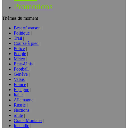
Promotions
Thèmes du moment
Best of watson
Politique
Trail
Course à pied
Police
People
Météo
Etats-Unis
Football
Genève
Valais
France
Espagne
Italie
Allemagne
Russie
élections
route
Crans-Montana
Incendie