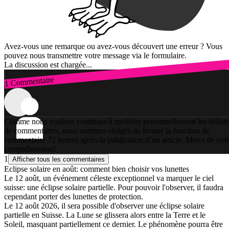
Avez-vous une remarque ou avez-vous découvert une erreur ? Vous
pouvez nous transmettre votre message via le formulaire.
La discussion est chargée...
1 Commentaire
Connexion
Comme nous voulons continuer à modérer personnellement les débats
de commentaires, nous sommes obligés de fermer la fonction de
commentaire 72 heures après la publication d’un article. Merci de vot
compréhension!
1
Afficher tous les commentaires
Eclipse solaire en août: comment bien choisir vos lunettes
Le 12 août, un événement céleste exceptionnel va marquer le ciel
suisse: une éclipse solaire partielle. Pour pouvoir l'observer, il faudra
cependant porter des lunettes de protection.
Le 12 août 2026, il sera possible d'observer une éclipse solaire
partielle en Suisse. La Lune se glissera alors entre la Terre et le
Soleil, masquant partiellement ce dernier. Le phénomène pourra être