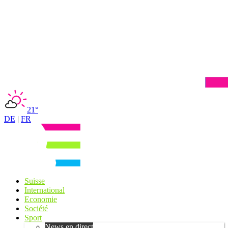
21°
DE
|
FR
Suisse
International
Economie
Société
Sport
News en direct