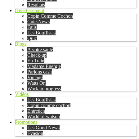
Résultats
Divertissement
Copin Comme Cochon
Cute-News
Fails
Les Bouffistas
Quiz
Blogs
A votre santé
Check-up
En Train
Madame Energie
Parlons cash
Vintage
Watts On
Work in progress
Vidéos
Les Bouffistas
Copin comme cochon
Entretien
World of watson
Promotions
Les Good News
Évasion