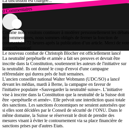
La discussion est chargée...
0 Commentaires
Connexion
Comme nous voulons continuer à modérer personnellement les débats
de commentaires, nous sommes obligés de fermer la fonction de
commentaire 72 heures après la publication d’un article. Merci de vot
compréhension!
Le nouveau combat de Christoph Blocher est officiellement lancé
La neutralité perpétuelle et armée a fait ses preuves et devrait être
inscrite dans la Constitution, soutiennent les auteurs de l'initiative sur
la neutralité. Ils ont donné le coup d'envoi d'une campagne
référendaire qui durera près de huit semaines.
L'ancien conseiller national Walter Wobmann (UDC/SO) a lancé
devant les médias, mardi à Berne, la campagne en faveur de
l'initiative populaire «Sauvegarder la neutralité suisse». L’initiative
vise à inscrire dans la Constitution que la neutralité de la Suisse doit
être «perpétuelle et armée». Elle prévoit une interdiction quasi totale
des sanctions. Les sanctions économiques ne seraient autorisées que
si elles sont décidées par le Conseil de sécurité de l’ONU. Dans le
même domaine, la Suisse se réserverait le droit de prendre des
mesures visant à éviter le contournement via sa place financière de
sanctions prises par d'autres Etats.