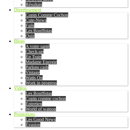
Résultats
Divertissement
Copin Comme Cochon
Cute-News
Fails
Les Bouffistas
Quiz
Blogs
A votre santé
Check-up
En Train
Madame Energie
Parlons cash
Vintage
Watts On
Work in progress
Vidéos
Les Bouffistas
Copin comme cochon
Entretien
World of watson
Promotions
Les Good News
Évasion