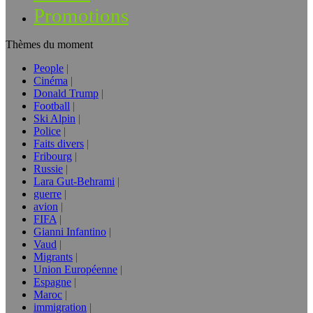
Promotions
Thèmes du moment
People
Cinéma
Donald Trump
Football
Ski Alpin
Police
Faits divers
Fribourg
Russie
Lara Gut-Behrami
guerre
avion
FIFA
Gianni Infantino
Vaud
Migrants
Union Européenne
Espagne
Maroc
immigration