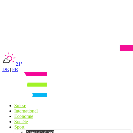
21°
DE
|
FR
Suisse
International
Economie
Société
Sport
News en direct