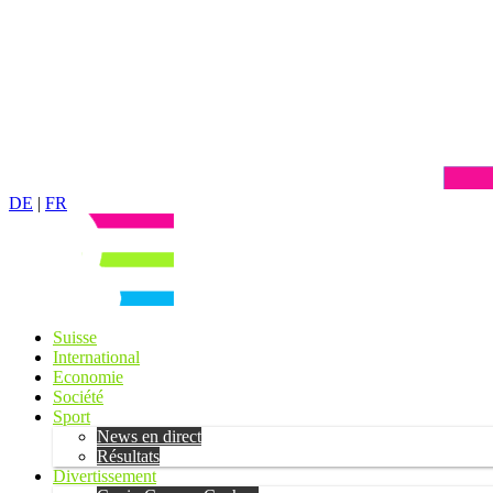
DE
|
FR
Suisse
International
Economie
Société
Sport
News en direct
Résultats
Divertissement