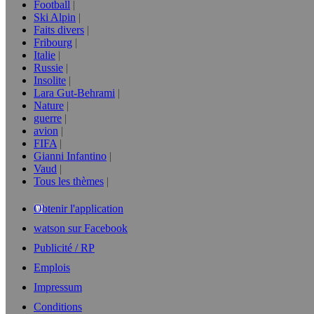
Football
Ski Alpin
Faits divers
Fribourg
Italie
Russie
Insolite
Lara Gut-Behrami
Nature
guerre
avion
FIFA
Gianni Infantino
Vaud
Tous les thèmes
Obtenir l'application
watson sur Facebook
Publicité / RP
Emplois
Impressum
Conditions