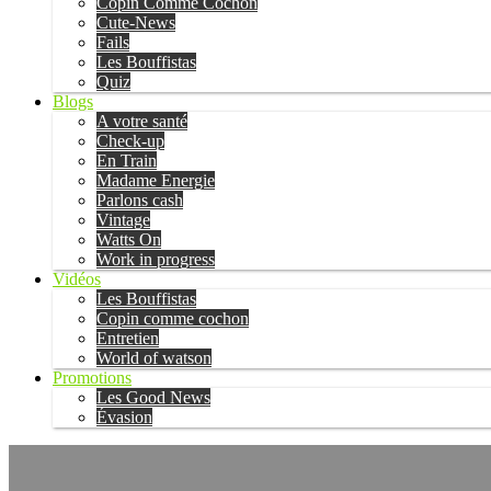
Copin Comme Cochon
Cute-News
Fails
Les Bouffistas
Quiz
Blogs
A votre santé
Check-up
En Train
Madame Energie
Parlons cash
Vintage
Watts On
Work in progress
Vidéos
Les Bouffistas
Copin comme cochon
Entretien
World of watson
Promotions
Les Good News
Évasion