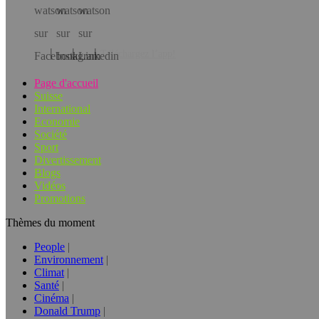
Téléchargez l’app!
Page d'accueil
Suisse
International
Economie
Société
Sport
Divertissement
Blogs
Vidéos
Promotions
Thèmes du moment
People
Environnement
Climat
Santé
Cinéma
Donald Trump