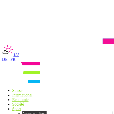
18°
DE
|
FR
Suisse
International
Economie
Société
Sport
News en direct