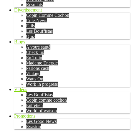
Résultats
Divertissement
Copin Comme Cochon
Cute-News
Fails
Les Bouffistas
Quiz
Blogs
A votre santé
Check-up
En Train
Madame Energie
Parlons cash
Vintage
Watts On
Work in progress
Vidéos
Les Bouffistas
Copin comme cochon
Entretien
World of watson
Promotions
Les Good News
Évasion