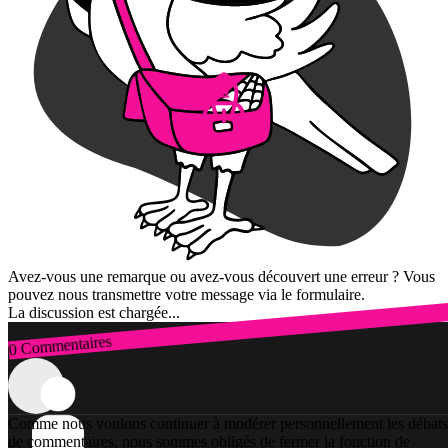
Avez-vous une remarque ou avez-vous découvert une erreur ? Vous
pouvez nous transmettre votre message via le formulaire.
La discussion est chargée...
0 Commentaires
Connexion
Comme nous voulons continuer à modérer personnellement les débats
de commentaires, nous sommes obligés de fermer la fonction de