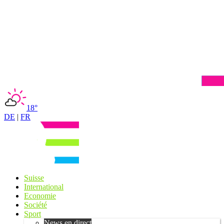
18°
DE
|
FR
Suisse
International
Economie
Société
Sport
News en direct