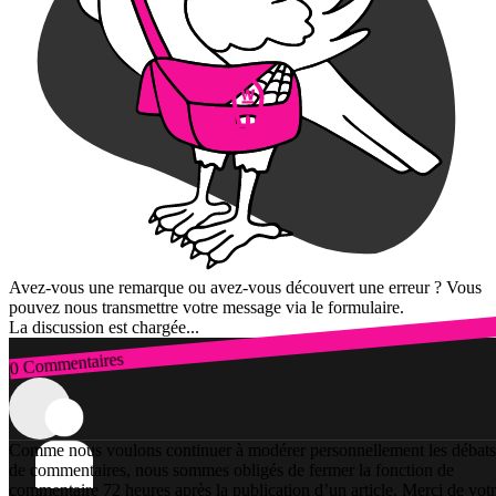
Avez-vous une remarque ou avez-vous découvert une erreur ? Vous
pouvez nous transmettre votre message via le formulaire.
La discussion est chargée...
0 Commentaires
Connexion
Comme nous voulons continuer à modérer personnellement les débats
de commentaires, nous sommes obligés de fermer la fonction de
commentaire 72 heures après la publication d’un article. Merci de vot