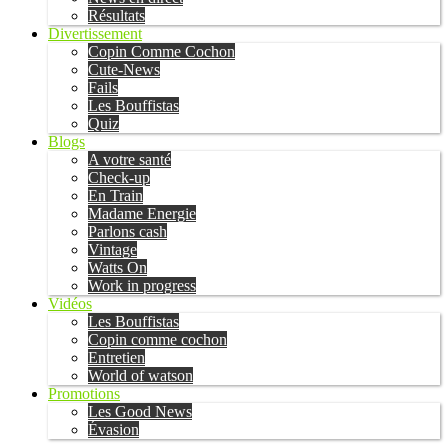
Résultats
Divertissement
Copin Comme Cochon
Cute-News
Fails
Les Bouffistas
Quiz
Blogs
A votre santé
Check-up
En Train
Madame Energie
Parlons cash
Vintage
Watts On
Work in progress
Vidéos
Les Bouffistas
Copin comme cochon
Entretien
World of watson
Promotions
Les Good News
Évasion