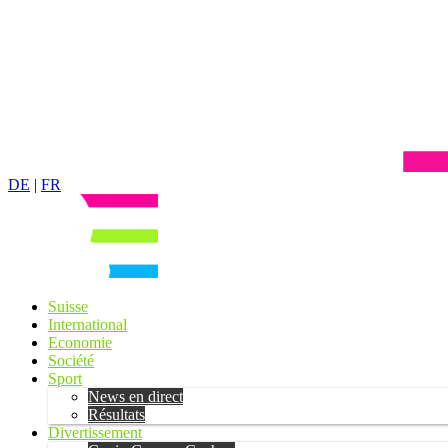
DE
|
FR
Suisse
International
Economie
Société
Sport
News en direct
Résultats
Divertissement