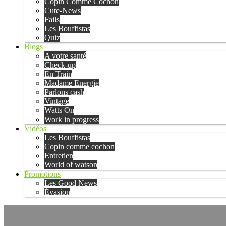
Copin Comme Cochon
Cute-News
Fails
Les Bouffistas
Quiz
Blogs
A votre santé
Check-up
En Train
Madame Energie
Parlons cash
Vintage
Watts On
Work in progress
Vidéos
Les Bouffistas
Copin comme cochon
Entretien
World of watson
Promotions
Les Good News
Évasion