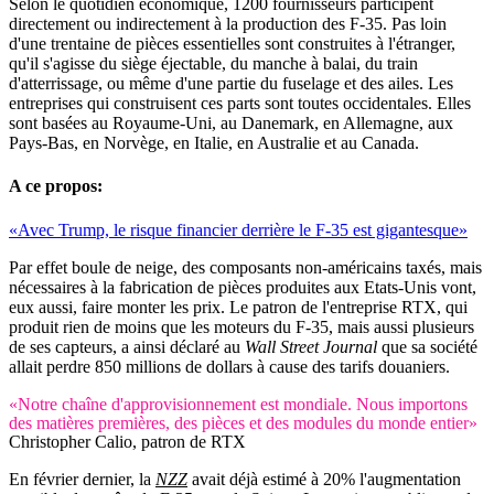
Selon le quotidien économique, 1200 fournisseurs participent
directement ou indirectement à la production des F-35. Pas loin
d'une trentaine de pièces essentielles sont construites à l'étranger,
qu'il s'agisse du siège éjectable, du manche à balai, du train
d'atterrissage, ou même d'une partie du fuselage et des ailes. Les
entreprises qui construisent ces parts sont toutes occidentales. Elles
sont basées au Royaume-Uni, au Danemark, en Allemagne, aux
Pays-Bas, en Norvège, en Italie, en Australie et au Canada.
A ce propos:
«Avec Trump, le risque financier derrière le F-35 est gigantesque»
Par effet boule de neige, des composants non-américains taxés, mais
nécessaires à la fabrication de pièces produites aux Etats-Unis vont,
eux aussi, faire monter les prix. Le patron de l'entreprise RTX, qui
produit rien de moins que les moteurs du F-35, mais aussi plusieurs
de ses capteurs, a ainsi déclaré au
Wall Street Journal
que sa société
allait perdre 850 millions de dollars à cause des tarifs douaniers.
«Notre chaîne d'approvisionnement est mondiale. Nous importons
des matières premières, des pièces et des modules du monde entier»
Christopher Calio, patron de RTX
En février dernier, la
NZZ
avait déjà estimé à 20% l'augmentation