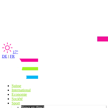
17°
DE
|
FR
Suisse
International
Economie
Société
Sport
News en direct