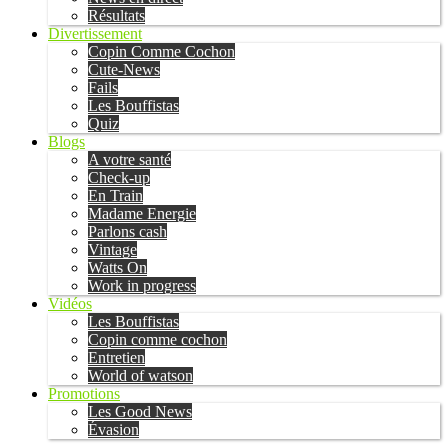
Résultats
Divertissement
Copin Comme Cochon
Cute-News
Fails
Les Bouffistas
Quiz
Blogs
A votre santé
Check-up
En Train
Madame Energie
Parlons cash
Vintage
Watts On
Work in progress
Vidéos
Les Bouffistas
Copin comme cochon
Entretien
World of watson
Promotions
Les Good News
Évasion