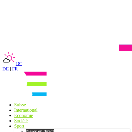
18°
DE
|
FR
Suisse
International
Economie
Société
Sport
News en direct