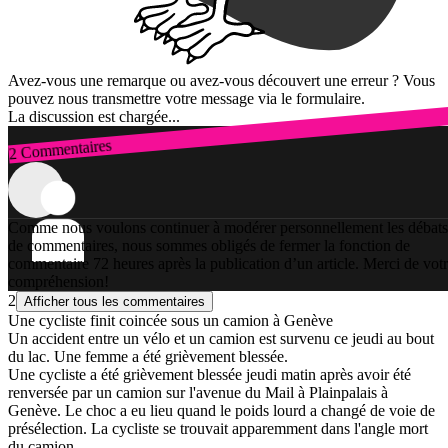
Avez-vous une remarque ou avez-vous découvert une erreur ? Vous
pouvez nous transmettre votre message via le formulaire.
La discussion est chargée...
2 Commentaires
Connexion
Comme nous voulons continuer à modérer personnellement les débats
de commentaires, nous sommes obligés de fermer la fonction de
commentaire 72 heures après la publication d’un article. Merci de vot
compréhension!
2
Afficher tous les commentaires
Une cycliste finit coincée sous un camion à Genève
Un accident entre un vélo et un camion est survenu ce jeudi au bout
du lac. Une femme a été grièvement blessée.
Une cycliste a été grièvement blessée jeudi matin après avoir été
renversée par un camion sur l'avenue du Mail à Plainpalais à
Genève. Le choc a eu lieu quand le poids lourd a changé de voie de
présélection. La cycliste se trouvait apparemment dans l'angle mort
du camion.