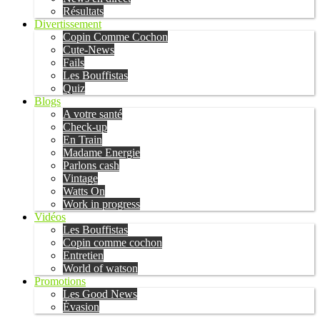
Résultats
Divertissement
Copin Comme Cochon
Cute-News
Fails
Les Bouffistas
Quiz
Blogs
A votre santé
Check-up
En Train
Madame Energie
Parlons cash
Vintage
Watts On
Work in progress
Vidéos
Les Bouffistas
Copin comme cochon
Entretien
World of watson
Promotions
Les Good News
Évasion