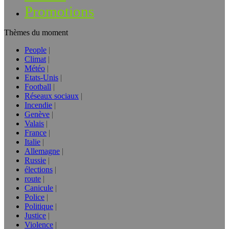
Promotions
Thèmes du moment
People
Climat
Météo
Etats-Unis
Football
Réseaux sociaux
Incendie
Genève
Valais
France
Italie
Allemagne
Russie
élections
route
Canicule
Police
Politique
Justice
Violence