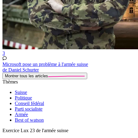
3
Microsoft pose un problème à l'armée suisse
de Daniel Schurter
Montrer tous les articles
Thèmes
Suisse
Politique
Conseil fédéral
Parti socialiste
Armée
Best of watson
Exercice Lux 23 de l'armée suisse