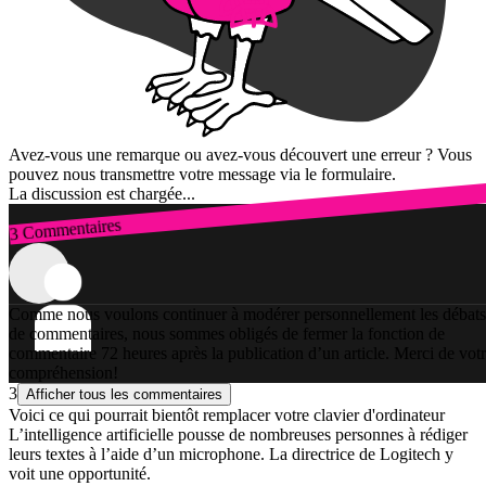
Avez-vous une remarque ou avez-vous découvert une erreur ? Vous
pouvez nous transmettre votre message via le formulaire.
La discussion est chargée...
3 Commentaires
Connexion
Comme nous voulons continuer à modérer personnellement les débats
de commentaires, nous sommes obligés de fermer la fonction de
commentaire 72 heures après la publication d’un article. Merci de vot
compréhension!
3
Afficher tous les commentaires
Voici ce qui pourrait bientôt remplacer votre clavier d'ordinateur
L’intelligence artificielle pousse de nombreuses personnes à rédiger
leurs textes à l’aide d’un microphone. La directrice de Logitech y
voit une opportunité.