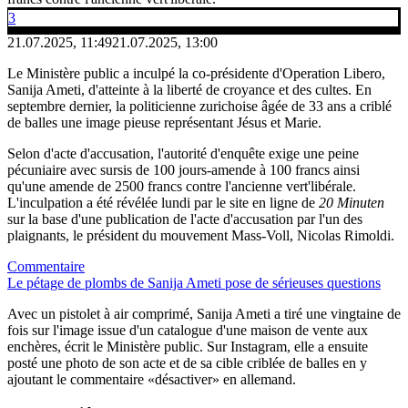
3
21.07.2025, 11:49
21.07.2025, 13:00
Le Ministère public a inculpé la co-présidente d'Operation Libero,
Sanija Ameti, d'atteinte à la liberté de croyance et des cultes. En
septembre dernier, la politicienne zurichoise âgée de 33 ans a criblé
de balles une image pieuse représentant Jésus et Marie.
Selon d'acte d'accusation, l'autorité d'enquête exige une peine
pécuniaire avec sursis de 100 jours-amende à 100 francs ainsi
qu'une amende de 2500 francs contre l'ancienne vert'libérale.
L'inculpation a été révélée lundi par le site en ligne de
20 Minuten
sur la base d'une publication de l'acte d'accusation par l'un des
plaignants, le président du mouvement Mass-Voll, Nicolas Rimoldi.
Commentaire
Le pétage de plombs de Sanija Ameti pose de sérieuses questions
Avec un pistolet à air comprimé, Sanija Ameti a tiré une vingtaine de
fois sur l'image issue d'un catalogue d'une maison de vente aux
enchères, écrit le Ministère public. Sur Instagram, elle a ensuite
posté une photo de son acte et de sa cible criblée de balles en y
ajoutant le commentaire «désactiver» en allemand.