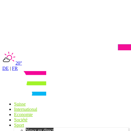
20°
DE
|
FR
Suisse
International
Economie
Société
Sport
News en direct