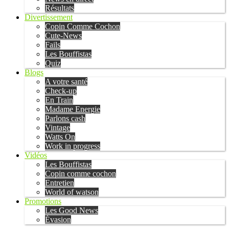
Résultats
Divertissement
Copin Comme Cochon
Cute-News
Fails
Les Bouffistas
Quiz
Blogs
A votre santé
Check-up
En Train
Madame Energie
Parlons cash
Vintage
Watts On
Work in progress
Vidéos
Les Bouffistas
Copin comme cochon
Entretien
World of watson
Promotions
Les Good News
Évasion