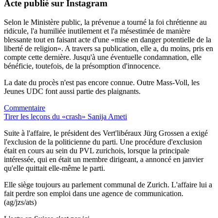
Acte publié sur Instagram
Selon le Ministère public, la prévenue a tourné la foi chrétienne au
ridicule, l'a humiliée inutilement et l'a mésestimée de manière
blessante tout en faisant acte d'une «mise en danger potentielle de la
liberté de religion». A travers sa publication, elle a, du moins, pris en
compte cette dernière. Jusqu'à une éventuelle condamnation, elle
bénéficie, toutefois, de la présomption d'innocence.
La date du procès n'est pas encore connue. Outre Mass-Voll, les
Jeunes UDC font aussi partie des plaignants.
Commentaire
Tirer les leçons du «crash» Sanija Ameti
Suite à l'affaire, le président des Vert'libéraux Jürg Grossen a exigé
l'exclusion de la politicienne du parti. Une procédure d'exclusion
était en cours au sein du PVL zurichois, lorsque la principale
intéressée, qui en était un membre dirigeant, a annoncé en janvier
qu'elle quittait elle-même le parti.
Elle siège toujours au parlement communal de Zurich. L'affaire lui a
fait perdre son emploi dans une agence de communication.
(ag/jzs/ats)