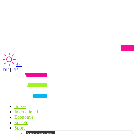
32°
DE
|
FR
Suisse
International
Economie
Société
Sport
News en direct