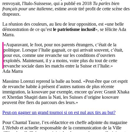
renvoyait, l'Italo-Suissesse, qui a publié en 2018
Tu parles bien
français pour une italienne
, estime avoir tiré profit de cette scène des
drapeaux.
La réunion des couleurs, au lieu de leur opposition, est «une belle
démonstration de ce qu’est
le patriotisme inclusif
», se félicite Ada
Marra.
«Auparavant, le foot, pour nos parents étrangers, c’était de la
politique. Lorsque l’Italie gagnait, ce qui arrivait souvent, c’était,
pour eux, comme une revanche sur les conditions d’ouvriers
exploités. Maintenant, il y a moins, voire plus du tout de cette
revanche sociale dans les matchs entre la Suisse et l’Italie.»
Ada Marra
Massimo Lorenzi reprend la balle au bond. «Peut-être que cet esprit
de revanche habite à présent d’autres nations de plus récente
immigration, la kosovare par exemple, encore qu’avec Granit Xhaka
et Xherdan Shaqiri dans la Nati, les Suisses d’origine kosovare
peuvent être fiers du parcours des leurs.»
Peut-on gagner un grand tournoi si on est nul aux tirs au but?
Pour Chantal Tauxe, l’ex-rédactrice en cheffe adjointe du magazine
L’Hebdo
et actuelle responsable de la communication de la Ville