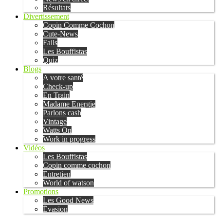
Résultats
Divertissement
Copin Comme Cochon
Cute-News
Fails
Les Bouffistas
Quiz
Blogs
A votre santé
Check-up
En Train
Madame Energie
Parlons cash
Vintage
Watts On
Work in progress
Vidéos
Les Bouffistas
Copin comme cochon
Entretien
World of watson
Promotions
Les Good News
Évasion