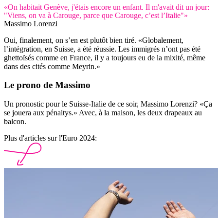
«On habitait Genève, j'étais encore un enfant. Il m'avait dit un jour:
"Viens, on va à Carouge, parce que Carouge, c’est l’Italie"»
Massimo Lorenzi
Oui, finalement, on s’en est plutôt bien tiré. «Globalement,
l’intégration, en Suisse, a été réussie. Les immigrés n’ont pas été
ghettoïsés comme en France, il y a toujours eu de la mixité, même
dans des cités comme Meyrin.»
Le prono de Massimo
Un pronostic pour le Suisse-Italie de ce soir, Massimo Lorenzi? «Ça
se jouera aux pénaltys.» Avec, à la maison, les deux drapeaux au
balcon.
Plus d'articles sur l'Euro 2024: