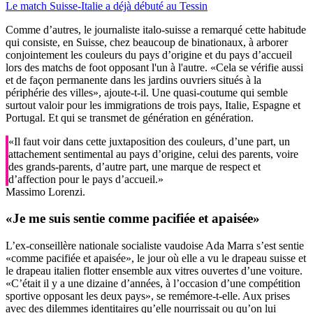
Le match Suisse-Italie a déjà débuté au Tessin
Comme d’autres, le journaliste italo-suisse a remarqué cette habitude
qui consiste, en Suisse, chez beaucoup de binationaux, à arborer
conjointement les couleurs du pays d’origine et du pays d’accueil
lors des matchs de foot opposant l'un à l'autre. «Cela se vérifie aussi
et de façon permanente dans les jardins ouvriers situés à la
périphérie des villes», ajoute-t-il. Une quasi-coutume qui semble
surtout valoir pour les immigrations de trois pays, Italie, Espagne et
Portugal. Et qui se transmet de génération en génération.
«Il faut voir dans cette juxtaposition des couleurs, d’une part, un
attachement sentimental au pays d’origine, celui des parents, voire
des grands-parents, d’autre part, une marque de respect et
d’affection pour le pays d’accueil.»
Massimo Lorenzi.
«Je me suis sentie comme pacifiée et apaisée»
L’ex-conseillère nationale socialiste vaudoise Ada Marra s’est sentie
«comme pacifiée et apaisée», le jour où elle a vu le drapeau suisse et
le drapeau italien flotter ensemble aux vitres ouvertes d’une voiture.
«C’était il y a une dizaine d’années, à l’occasion d’une compétition
sportive opposant les deux pays», se remémore-t-elle. Aux prises
avec des dilemmes identitaires qu’elle nourrissait ou qu’on lui