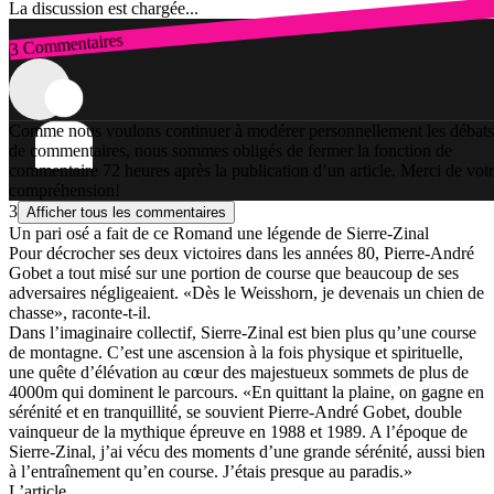
La discussion est chargée...
3 Commentaires
Connexion
Comme nous voulons continuer à modérer personnellement les débats
de commentaires, nous sommes obligés de fermer la fonction de
commentaire 72 heures après la publication d’un article. Merci de vot
compréhension!
3
Afficher tous les commentaires
Un pari osé a fait de ce Romand une légende de Sierre-Zinal
Pour décrocher ses deux victoires dans les années 80, Pierre-André
Gobet a tout misé sur une portion de course que beaucoup de ses
adversaires négligeaient. «Dès le Weisshorn, je devenais un chien de
chasse», raconte-t-il.
Dans l’imaginaire collectif, Sierre-Zinal est bien plus qu’une course
de montagne. C’est une ascension à la fois physique et spirituelle,
une quête d’élévation au cœur des majestueux sommets de plus de
4000m qui dominent le parcours. «En quittant la plaine, on gagne en
sérénité et en tranquillité, se souvient Pierre-André Gobet, double
vainqueur de la mythique épreuve en 1988 et 1989. A l’époque de
Sierre-Zinal, j’ai vécu des moments d’une grande sérénité, aussi bien
à l’entraînement qu’en course. J’étais presque au paradis.»
L’article