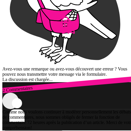
Avez-vous une remarque ou avez-vous découvert une erreur ? Vous
pouvez nous transmettre votre message via le formulaire.
La discussion est chargée...
2 Commentaires
Connexion
Comme nous voulons continuer à modérer personnellement les débats
de commentaires, nous sommes obligés de fermer la fonction de
commentaire 72 heures après la publication d’un article. Merci de vot
compréhension!