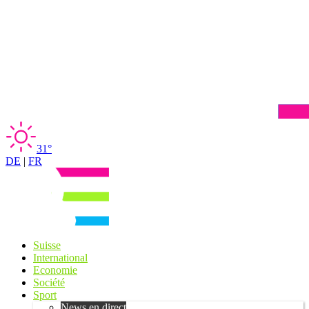
31°
DE
|
FR
Suisse
International
Economie
Société
Sport
News en direct