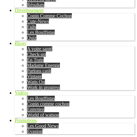
Résultats
Divertissement
Copin Comme Cochon
Cute-News
Fails
Les Bouffistas
Quiz
Blogs
A votre santé
Check-up
En Train
Madame Energie
Parlons cash
Vintage
Watts On
Work in progress
Vidéos
Les Bouffistas
Copin comme cochon
Entretien
World of watson
Promotions
Les Good News
Évasion