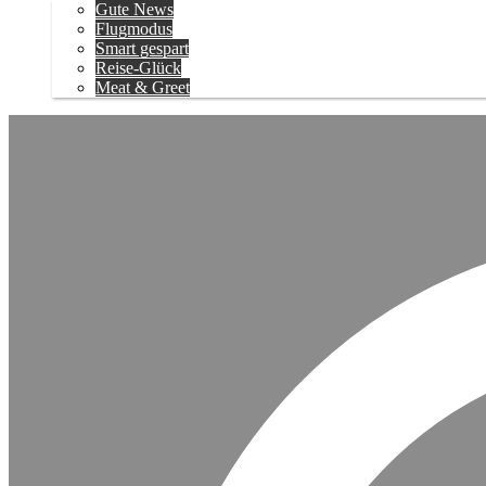
Gute News
Flugmodus
Smart gespart
Reise-Glück
Meat & Greet