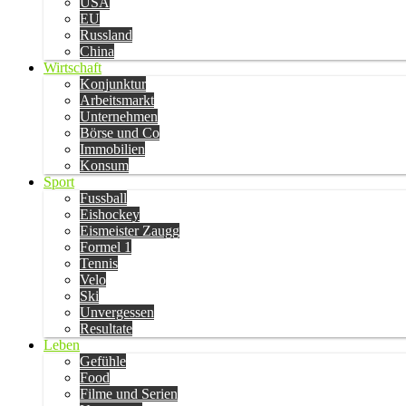
USA
EU
Russland
China
Wirtschaft
Konjunktur
Arbeitsmarkt
Unternehmen
Börse und Co
Immobilien
Konsum
Sport
Fussball
Eishockey
Eismeister Zaugg
Formel 1
Tennis
Velo
Ski
Unvergessen
Resultate
Leben
Gefühle
Food
Filme und Serien