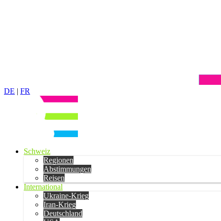
DE
|
FR
Schweiz
Regionen
Abstimmungen
Reisen
International
Ukraine-Krieg
Iran-Krieg
Deutschland