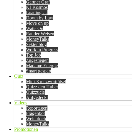
Gärtner Graf
KI-Kosmos
Loading …
Down by Law
Move on up
Watts On
Rat der Weisen
MoneyTalks
Sektenblog
Work in Progress
Top Job
Zugestiegen
Madame Energie
Smart gespart
Quiz
Mini-Kreuzworträtsel
Quizz den Huber
Quizzticle
Aufgedeckt
Videos
Reportagen
Fragenbot
Wein doch
MoneyTalks
Promotionen