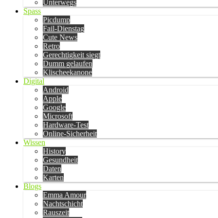
Unterwegs
Spass
Picdump
Fail-Dienstag
Cute News
Retro
Gerechtigkeit siegt
Dumm gelaufen
Klischeekanone
Digital
Android
Apple
Google
Microsoft
Hardware-Test
Online-Sicherheit
Wissen
History
Gesundheit
Daten
Karten
Blogs
Emma Amour
Nachtschicht
Rauszeit