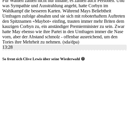
Für Wahlen zählen nicht nur Inhalte, es zählen auch Personen. Und
was Sympathie und Ausstrahlung angeht, hatte Corbyn im
Wahlkampf die besseren Karten. Während Mays Beliebtheit
Umfragen zufolge abnahm und sie sich mit roboterhaftem Auftreten
den Spitznamen «Maybot» einfing, trauten immer mehr Briten dem
kauzigen Corbyn zu, ein anständiger Premierminister zu sein. Zwar
hatte May ebenso wie ihre Partei in den Umfragen immer die Nase
vorn, aber der Abstand schmolz - offenbar ausreichend, um den
Tories ihre Mehrheit zu nehmen. (sda/dpa)
13:28
So freut sich Clive Lewis über seine Wiederwahl 😄