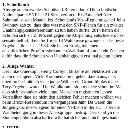
1. Schottland:
Absage an ein zweites Schottland-Referendum? Die schottische
Nationalpartei SNP hat 21 Sitze verloren, Ex-Parteichef Alex
Salmond ist sein Mandat los. Schottlands Vize-Regierungschef John
Swinney gab zu, dass dies was mit den SNP-Plänen für ein zweites
Unabhängigkeitsreferendum zu tun haben dürfte. 2014 hatten die
Schotten sich zu 55 Prozent gegen die Abspaltung entschieden. Fast
sensationell ist, dass die Tories 13 Wahlkreise gewannen - das beste
Ergebnis für sie seit 1983. Sie hatten Erfolg mit einem
ausdrücklichen Pro-Grossbritannien-Wahlkampf - noch ein Zeichen
dafür, dass die Schotten von Unabhängigkeit erst mal genug haben.
2. Junge Wähler:
Der linke Querkopf Jeremy Corbyn, 68 Jahre alt, elektrisiert vor
allem die Jugend. Viele Kommentatoren gehen davon aus, dass
überdurchschnittlich viele junge Wähler ein Grund für das maue
Tory-Ergebnis waren. Die Wahlkommission meldete schon im Mai,
dass sich besonders viele junge Menschen registrieren liessen.
Vorstellbar, dass sie nicht den gleichen Fehler machen wollten wie
beim Brexit-Referendum im vergangenen Jahr. Da waren die
Jungen ganz überwiegend für einen Verbleib in der EU - aber die
Wahlbeteiligung in dieser Altersgruppe niedrig. Dass Corbyn die
Studiengebühren abschaffen will, hat sicher auch nicht geschadet.
3. UKIP: