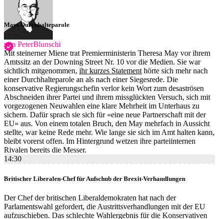
Mays Durchhalteparole
von PeterBlunschi
Mit steinerner Miene trat Premierministerin Theresa May vor ihrem
Amtssitz an der Downing Street Nr. 10 vor die Medien. Sie war
sichtlich mitgenommen,
ihr kurzes Statement
hörte sich mehr nach
einer Durchhalteparole an als nach einer Siegesrede. Die
konservative Regierungschefin verlor kein Wort zum desaströsen
Abschneiden ihrer Partei und ihrem missglückten Versuch, sich mit
vorgezogenen Neuwahlen eine klare Mehrheit im Unterhaus zu
sichern. Dafür sprach sie sich für «eine neue Partnerschaft mit der
EU» aus. Von einem totalen Bruch, den May mehrfach in Aussicht
stellte, war keine Rede mehr. Wie lange sie sich im Amt halten kann,
bleibt vorerst offen. Im Hintergrund wetzen ihre parteiinternen
Rivalen bereits die Messer.
14:30
Britischer Liberalen-Chef für Aufschub der Brexit-Verhandlungen
Der Chef der britischen Liberaldemokraten hat nach der
Parlamentswahl gefordert, die Austrittsverhandlungen mit der EU
aufzuschieben. Das schlechte Wahlergebnis für die Konservativen