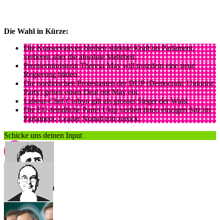
Die Wahl in Kürze:
Die Konservativen bleiben stärkste Kraft im Parlament,
verlieren aber die absolute Mehrheit.
Premierministerin Theresa May will trotzdem eine neue
Regierung bilden.
Die nordirischen Protestanten der DUP (Democratic Unionist
Party) gehen einen Deal mit May ein.
Labour-Chef Corbyn gilt als grosser Sieger der Wahl.
Die EU-feindliche Partei Ukip verliert ihren einzigen Sitz im
Parlament. Leader Nuttall tritt zurück.
Schicke uns deinen Input