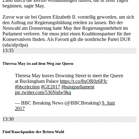
Land durch die Brexit-Verhandlungen führen, die in zehn Tagen
begännen, sagte May.
Zuvor war sie bei Queen Elizabeth II. vorstellig geworden, um sich
den Auftrag zur Regierungsbildung erteilen zu lassen. Bei der
Neuwahl am Donnerstag hatte May ihre Regierungsmehrheit im
Parlament verloren. Sie muss jetzt einen Koalitionspartner für ihre
Konservativen finden. Als Favorit gilt die nordirische Partei DUP.
(sda/afp/dpa)
13:35
Theresa May ist auf dem Weg zur Queen
Theresa May leaves Downing Street to meet the Queen
at Buckingham Palace
https://t.co/8xOR0z6PJc
#bbcelection
#GE2017
#hungparliament
pic.twitter.com/536Nidw9kq
— BBC Breaking News (@BBCBreaking)
9. Juni
2017
13:30
Fünf Knackpunkte der Briten-Wahl