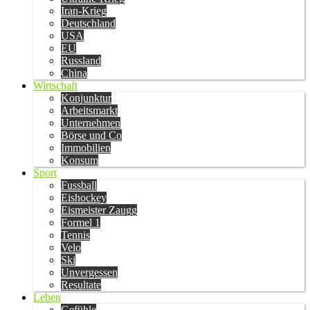
Iran-Krieg
Deutschland
USA
EU
Russland
China
Wirtschaft
Konjunktur
Arbeitsmarkt
Unternehmen
Börse und Co
Immobilien
Konsum
Sport
Fussball
Eishockey
Eismeister Zaugg
Formel 1
Tennis
Velo
Ski
Unvergessen
Resultate
Leben
Gefühle