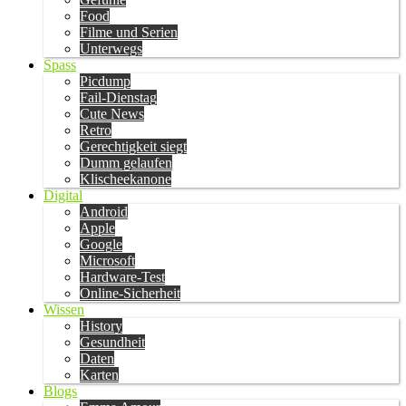
Food
Filme und Serien
Unterwegs
Spass
Picdump
Fail-Dienstag
Cute News
Retro
Gerechtigkeit siegt
Dumm gelaufen
Klischeekanone
Digital
Android
Apple
Google
Microsoft
Hardware-Test
Online-Sicherheit
Wissen
History
Gesundheit
Daten
Karten
Blogs