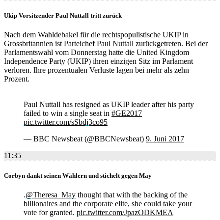
Ukip Vorsitzender Paul Nuttall tritt zurück
Nach dem Wahldebakel für die rechtspopulistische UKIP in
Grossbritannien ist Parteichef Paul Nuttall zurückgetreten. Bei der
Parlamentswahl vom Donnerstag hatte die United Kingdom
Independence Party (UKIP) ihren einzigen Sitz im Parlament
verloren. Ihre prozentualen Verluste lagen bei mehr als zehn
Prozent.
Paul Nuttall has resigned as UKIP leader after his party
failed to win a single seat in
#GE2017
pic.twitter.com/sSbdj3co95
— BBC Newsbeat (@BBCNewsbeat)
9. Juni 2017
11:35
Corbyn dankt seinen Wählern und stichelt gegen May
.
@Theresa_May
thought that with the backing of the
billionaires and the corporate elite, she could take your
vote for granted.
pic.twitter.com/JpazODKMEA