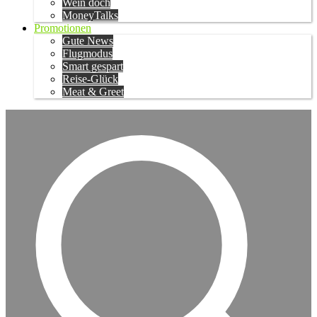
Wein doch
MoneyTalks
Promotionen
Gute News
Flugmodus
Smart gespart
Reise-Glück
Meat & Greet