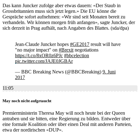
Das kann Juncker zufolge aber etwas dauern: «Der Staub in
Grossbritannien muss sich jetzt legen.» Die EU könne die
Gespräche sofort aufnehmen: «Wir sind seit Monaten bereit zu
verhandeln. Wir können morgen früh anfangen», sagte Juncker, der
sich derzeit in Prag aufhält, nach Angaben des Blattes. (sda/dpa)
Jean-Claude Juncker hopes
#GE2017
result will have
"no major impact" on
#Brexit
negotiations
https://t.co/8xOR0z6PJc
#bbcelection
pic.twitter.com/JAJE0JGBAr
— BBC Breaking News (@BBCBreaking)
9. Juni
2017
11:05
May noch nicht aufgetaucht
Premierministerin Theresa May will noch heute bei der Queen
antraben und sie bitten, eine Regierung zu bilden. Entweder über
eine formale Koalition oder über einen Deal mit anderen Parteien,
etwa der nordirischen «DUP».