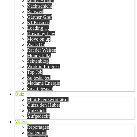
Emma Amour
Nachtschicht
Rauszeit
Gärtner Graf
KI-Kosmos
Loading …
Down by Law
Move on up
Watts On
Rat der Weisen
MoneyTalks
Sektenblog
Work in Progress
Top Job
Zugestiegen
Madame Energie
Smart gespart
Quiz
Mini-Kreuzworträtsel
Quizz den Huber
Quizzticle
Aufgedeckt
Videos
Reportagen
Fragenbot