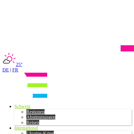
25°
DE
|
FR
Schweiz
Regionen
Abstimmungen
Reisen
International
Ukraine-Krieg