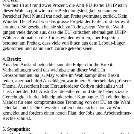
Von fast 13 auf rund zwei Prozent, die Anti-EU-Partei UKIP ist in
dieser Wahl so gut wie in der Bedeutungslosigkeit versunken.
Parteichef Paul Nuttall trat noch am Freitagvormittag zurück. Kein
Wunder: Der Brexit war das grosse Projekt der Partei, und der wird
kommen. So gesehen hat sie sich zu Tode gesiegt. Vor der Wahl
gingen viele davon aus, dass die EU-kritischen ehemaligen UKIP-
Wähler automatisch die Tories wählen würden, aber Experten
betonten am Freitag, dass viele von ihnen aus dem Labour-Lager
gekommen und dahin auch zurückgekehrt seien.
4. Brexit:
Aus dem Ausland betrachtet sind die Folgen für die Brexit-
Verhandlungen wohl das wichtigste an dieser Wahl. In
Grossbritannien: na ja. May wollte im Wahlkampf über Brexit
reden, aber nach drei Anschlägen war innere Sicherheit das grössere
Thema. Ausserdem hatte Herausforderer Corbyn nicht allzu viel
Lust, über den EU-Austritt zu debattieren, und stellte lieber soziale
Gerechtigkeit in den Mittelpunkt seiner Kampagne. Ein eindeutiges
Mandat für eine kompromisslose Trennung von der EU ist die Wahl
jedenfalls nicht. Die Gewerkschaften haben sich schon zu Wort
gemeldet und fordern einen neuen Plan, der Jobs und Arbeitnehmer-
Rechte schützt.
5. Sympathie: