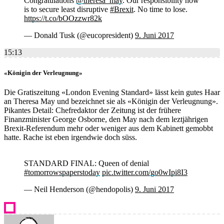
Congratulations
@theresa_may
. Our responsibility now
is to secure least disruptive
#Brexit
. No time to lose.
https://t.co/bOOzzwr82k
— Donald Tusk (@eucopresident)
9. Juni 2017
15:13
«Königin der Verleugnung»
Die Gratiszeitung «London Evening Standard» lässt kein gutes Haar
an Theresa May und bezeichnet sie als «Königin der Verleugnung».
Pikantes Detail: Chefredaktor der Zeitung ist der frühere
Finanzminister George Osborne, den May nach dem leztjährigen
Brexit-Referendum mehr oder weniger aus dem Kabinett gemobbt
hatte. Rache ist eben irgendwie doch süss.
STANDARD FINAL: Queen of denial
#tomorrowspaperstoday
pic.twitter.com/go0wIpi8I3
— Neil Henderson (@hendopolis)
9. Juni 2017