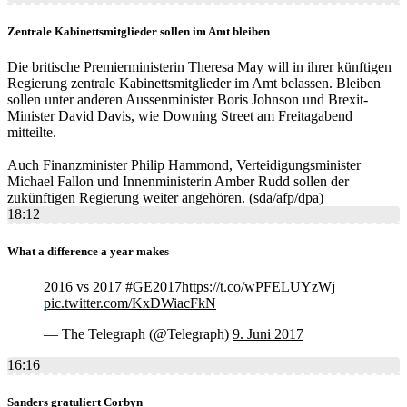
Zentrale Kabinettsmitglieder sollen im Amt bleiben
Die britische Premierministerin Theresa May will in ihrer künftigen
Regierung zentrale Kabinettsmitglieder im Amt belassen. Bleiben
sollen unter anderen Aussenminister Boris Johnson und Brexit-
Minister David Davis, wie Downing Street am Freitagabend
mitteilte.
Auch Finanzminister Philip Hammond, Verteidigungsminister
Michael Fallon und Innenministerin Amber Rudd sollen der
zukünftigen Regierung weiter angehören. (sda/afp/dpa)
18:12
What a difference a year makes
2016 vs 2017
#GE2017
https://t.co/wPFELUYzWj
pic.twitter.com/KxDWiacFkN
— The Telegraph (@Telegraph)
9. Juni 2017
16:16
Sanders gratuliert Corbyn