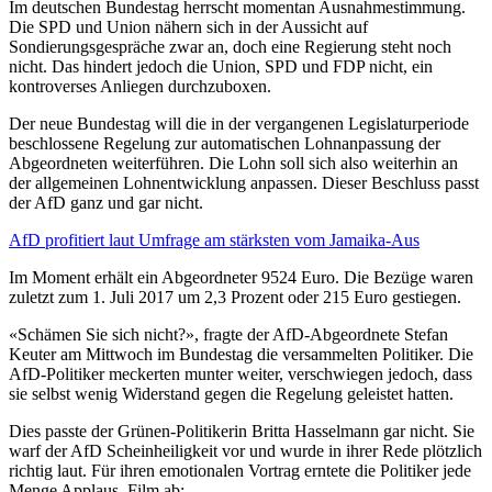
Im deutschen Bundestag herrscht momentan Ausnahmestimmung.
Die SPD und Union nähern sich in der Aussicht auf
Sondierungsgespräche zwar an, doch eine Regierung steht noch
nicht. Das hindert jedoch die Union, SPD und FDP nicht, ein
kontroverses Anliegen durchzuboxen.
Der neue Bundestag will die in der vergangenen Legislaturperiode
beschlossene Regelung zur automatischen Lohnanpassung der
Abgeordneten weiterführen. Die Lohn soll sich also weiterhin an
der allgemeinen Lohnentwicklung anpassen. Dieser Beschluss passt
der AfD ganz und gar nicht.
AfD profitiert laut Umfrage am stärksten vom Jamaika-Aus
Im Moment erhält ein Abgeordneter 9524 Euro. Die Bezüge waren
zuletzt zum 1. Juli 2017 um 2,3 Prozent oder 215 Euro gestiegen.
«Schämen Sie sich nicht?», fragte der AfD-Abgeordnete Stefan
Keuter am Mittwoch im Bundestag die versammelten Politiker. Die
AfD-Politiker meckerten munter weiter, verschwiegen jedoch, dass
sie selbst wenig Widerstand gegen die Regelung geleistet hatten.
Dies passte der Grünen-Politikerin Britta Hasselmann gar nicht. Sie
warf der AfD Scheinheiligkeit vor und wurde in ihrer Rede plötzlich
richtig laut. Für ihren emotionalen Vortrag erntete die Politiker jede
Menge Applaus. Film ab: