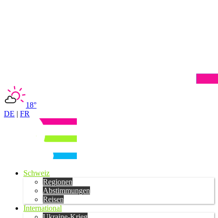
18°
DE
|
FR
Schweiz
Regionen
Abstimmungen
Reisen
International
Ukraine-Krieg