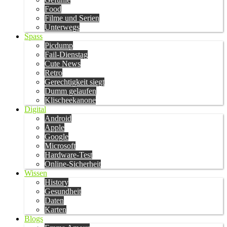
Food
Filme und Serien
Unterwegs
Spass
Picdump
Fail-Dienstag
Cute News
Retro
Gerechtigkeit siegt
Dumm gelaufen
Klischeekanone
Digital
Android
Apple
Google
Microsoft
Hardware-Test
Online-Sicherheit
Wissen
History
Gesundheit
Daten
Karten
Blogs