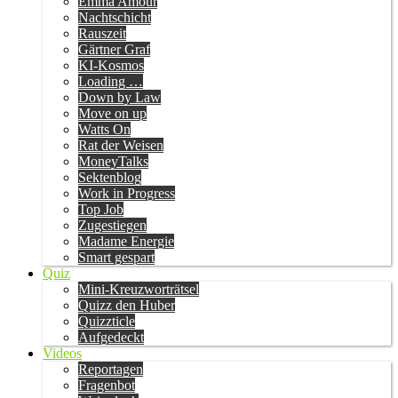
Emma Amour
Nachtschicht
Rauszeit
Gärtner Graf
KI-Kosmos
Loading …
Down by Law
Move on up
Watts On
Rat der Weisen
MoneyTalks
Sektenblog
Work in Progress
Top Job
Zugestiegen
Madame Energie
Smart gespart
Quiz
Mini-Kreuzworträtsel
Quizz den Huber
Quizzticle
Aufgedeckt
Videos
Reportagen
Fragenbot