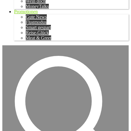
Wein doch
MoneyTalks
Promotionen
Gute News
Flugmodus
Smart gespart
Reise-Glück
Meat & Greet