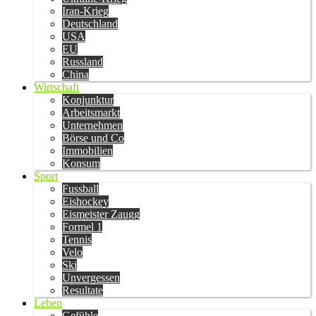
Iran-Krieg
Deutschland
USA
EU
Russland
China
Wirtschaft
Konjunktur
Arbeitsmarkt
Unternehmen
Börse und Co
Immobilien
Konsum
Sport
Fussball
Eishockey
Eismeister Zaugg
Formel 1
Tennis
Velo
Ski
Unvergessen
Resultate
Leben
Gefühle