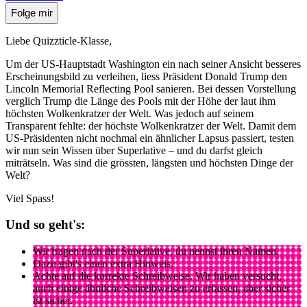
Folge mir
Liebe Quizzticle-Klasse,
Um der US-Hauptstadt Washington ein nach seiner Ansicht besseres
Erscheinungsbild zu verleihen, liess Präsident Donald Trump den
Lincoln Memorial Reflecting Pool sanieren. Bei dessen Vorstellung
verglich Trump die Länge des Pools mit der Höhe der laut ihm
höchsten Wolkenkratzer der Welt. Was jedoch auf seinem
Transparent fehlte: der höchste Wolkenkratzer der Welt. Damit dem
US-Präsidenten nicht nochmal ein ähnlicher Lapsus passiert, testen
wir nun sein Wissen über Superlative – und du darfst gleich
miträtseln. Was sind die grössten, längsten und höchsten Dinge der
Welt?
Viel Spass!
Und so geht's:
Wir fragen nach der Superlative, du nennst ihren Namen.
Dazu gibt's einen extra Hinweis.
Achte auf die korrekte Schreibweise. Wir haben versucht,
auch einige ähnliche Schreibweisen zu erfassen, aber sicher
ist sicher.