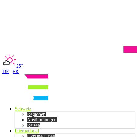
25°
DE
|
FR
Schweiz
Regionen
Abstimmungen
Reisen
International
Ukraine-Krieg