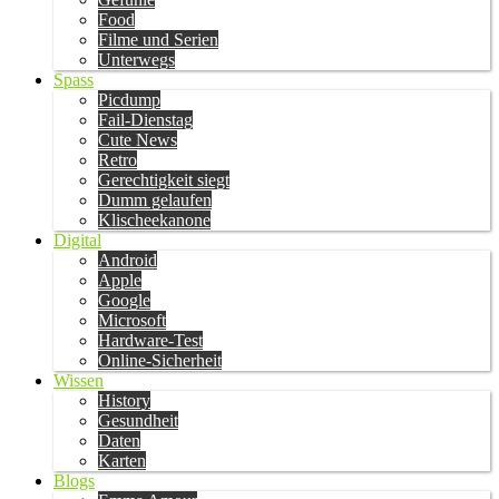
Food
Filme und Serien
Unterwegs
Spass
Picdump
Fail-Dienstag
Cute News
Retro
Gerechtigkeit siegt
Dumm gelaufen
Klischeekanone
Digital
Android
Apple
Google
Microsoft
Hardware-Test
Online-Sicherheit
Wissen
History
Gesundheit
Daten
Karten
Blogs