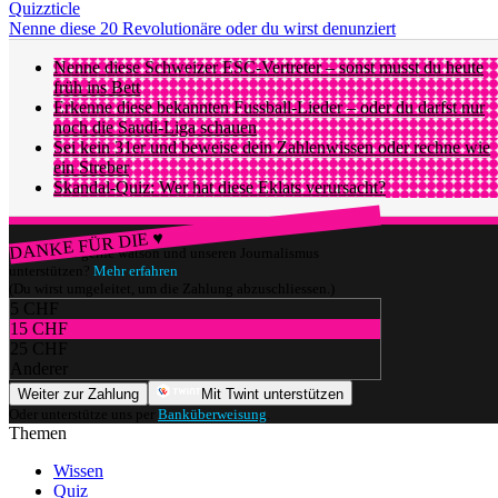
Quizzticle
Nenne diese 20 Revolutionäre oder du wirst denunziert
Nenne diese Schweizer ESC-Vertreter – sonst musst du heute
früh ins Bett
Erkenne diese bekannten Fussball-Lieder – oder du darfst nur
noch die Saudi-Liga schauen
Sei kein 31er und beweise dein Zahlenwissen oder rechne wie
ein Streber
Skandal-Quiz: Wer hat diese Eklats verursacht?
DANKE FÜR DIE ♥
Würdest du gerne watson und unseren Journalismus
unterstützen?
Mehr erfahren
(Du wirst umgeleitet, um die Zahlung abzuschliessen.)
5 CHF
15 CHF
25 CHF
Anderer
Weiter zur Zahlung
Mit Twint unterstützen
Oder unterstütze uns per
Banküberweisung
.
Themen
Wissen
Quiz