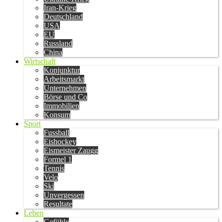
Iran-Krieg
Deutschland
USA
EU
Russland
China
Wirtschaft
Konjunktur
Arbeitsmarkt
Unternehmen
Börse und Co
Immobilien
Konsum
Sport
Fussball
Eishockey
Eismeister Zaugg
Formel 1
Tennis
Velo
Ski
Unvergessen
Resultate
Leben
Gefühle