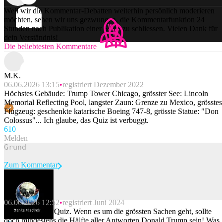
Weil wir die Kommentar-Debatten weiterhin persönlich moderieren
möchten, sehen wir uns gezwungen, die Kommentarfunktion 24
Stunden nach Publikation einer Story zu schliessen. Vielen Dank für
dein Verständnis!
Die beliebtesten Kommentare
M.K.
06.06.2026 13:15
registriert Dezember 2022
Höchstes Gebäude: Trump Tower Chicago, grösster See: Lincoln
Memorial Reflecting Pool, langster Zaun: Grenze zu Mexico, grösstes
Flugzeug: geschenkte katarische Boeing 747-8, grösste Statue: "Don
Colossus"... Ich glaube, das Quiz ist verbuggt.
61
0
Melden
Zum Kommentar
Der Lette
06.06.2026 12:52
registriert Juni 2024
Beitrag melden
Sehr schlechtes Quiz. Wenn es um die grössten Sachen geht, sollte
doch mindestens die Hälfte aller Antworten Donald Trump sein! Was