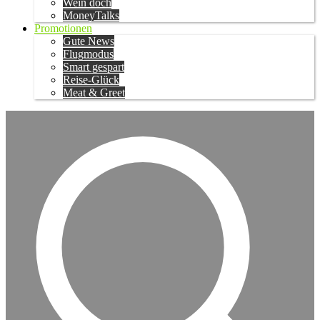
Wein doch
MoneyTalks
Promotionen
Gute News
Flugmodus
Smart gespart
Reise-Glück
Meat & Greet