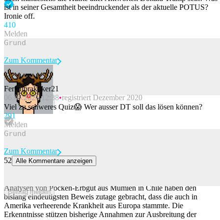
ist in seiner Gesamtheit beeindruckender als der aktuelle POTUS?
Ironie off.
41
0
Melden
Zum Kommentar
Ferienpraktiker21
06.06.2026 12:38
registriert Dezember 2020
Beitrag melden
Viel zu schweres Quiz😱 Wer ausser DT soll das lösen können?
29
1
Melden
Zum Kommentar
52
Alle Kommentare anzeigen
Europäer brachten Pocken laut genetischem Nachweis nach
Amerika
Analysen von Pocken-Erbgut aus Mumien in Chile haben den
Beitrag melden
bislang eindeutigsten Beweis zutage gebracht, dass die auch in
Amerika verheerende Krankheit aus Europa stammte. Die
Erkenntnisse stützen bisherige Annahmen zur Ausbreitung der