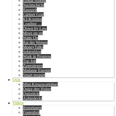
Emma Amour
Nachtschicht
Rauszeit
Gärtner Graf
KI-Kosmos
Loading …
Down by Law
Move on up
Watts On
Rat der Weisen
MoneyTalks
Sektenblog
Work in Progress
Top Job
Zugestiegen
Madame Energie
Smart gespart
Quiz
Mini-Kreuzworträtsel
Quizz den Huber
Quizzticle
Aufgedeckt
Videos
Reportagen
Fragenbot