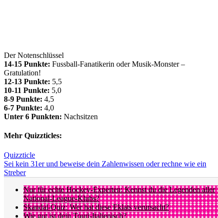
Der Notenschlüssel
14-15 Punkte:
Fussball-Fanatikerin oder Musik-Monster –
Gratulation!
12-13 Punkte:
5,5
10-11 Punkte:
5,0
8-9 Punkte:
4,5
6-7 Punkte:
4,0
Unter 6 Punkten:
Nachsitzen
Mehr Quizzticles:
Quizzticle
Sei kein 31er und beweise dein Zahlenwissen oder rechne wie ein
Streber
Nur für echte Hockey-Experten: Kennst du die Legenden aller
National-League-Klubs?
Skandal-Quiz: Wer hat diese Eklats verursacht?
Wie gut ist dein Touri-Italienisch?