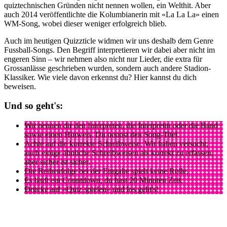
quiztechnischen Gründen nicht nennen wollen, ein Welthit. Aber
auch 2014 veröffentlichte die Kolumbianerin mit «La La La» einen
WM-Song, wobei dieser weniger erfolgreich blieb.
Auch im heutigen Quizzticle widmen wir uns deshalb dem Genre
Fussball-Songs. Den Begriff interpretieren wir dabei aber nicht im
engeren Sinn – wir nehmen also nicht nur Lieder, die extra für
Grossanlässe geschrieben wurden, sondern auch andere Stadion-
Klassiker. Wie viele davon erkennst du? Hier kannst du dich
beweisen.
Und so geht's:
Wir nennen dir den Interpreten, die Interpretin oder die Band
sowie einen Hinweis. Du nennst den Song-Titel.
Achte auf die korrekte Schreibweise. Wir haben versucht,
auch einige ähnliche Schreibweisen als korrekt zu erfassen,
aber sicher ist sicher.
Die Reihenfolge bei der Eingabe spielt keine Rolle.
Es läuft ein Countdown, du hast 20 Minuten Zeit.
Drücke auf «Quiz spielen» und los geht's!