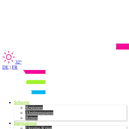
32°
DE
|
FR
Schweiz
Regionen
Abstimmungen
Reisen
International
Ukraine-Krieg