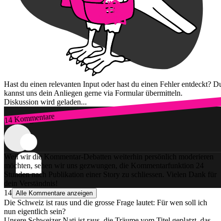
Hast du einen relevanten Input oder hast du einen Fehler entdeckt? D
kannst uns dein Anliegen gerne via Formular übermitteln.
Diskussion wird geladen...
14 Kommentare
Zum Login
Weil wir die Kommentar-Debatten weiterhin persönlich moderieren
möchten, sehen wir uns gezwungen, die Kommentarfunktion 24
Stunden nach Publikation einer Story zu schliessen. Vielen Dank für
dein Verständnis!
14
Alle Kommentare anzeigen
Die Schweiz ist raus und die grosse Frage lautet: Für wen soll ich
nun eigentlich sein?
Unsere Schweizer Nati ist raus, die Träume vom Titel geplatzt, das