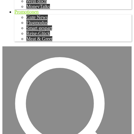
Wein doch
MoneyTalks
Promotionen
Gute News
Flugmodus
Smart gespart
Reise-Glück
Meat & Greet