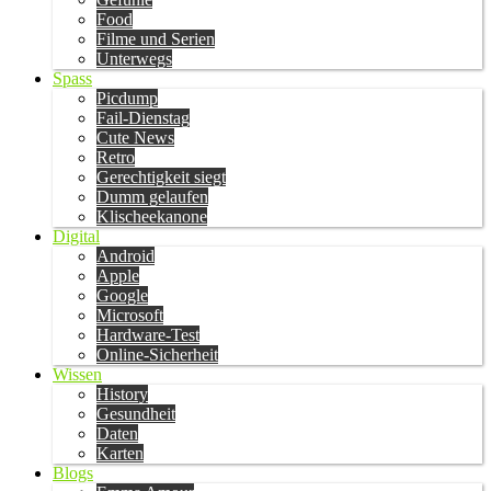
Food
Filme und Serien
Unterwegs
Spass
Picdump
Fail-Dienstag
Cute News
Retro
Gerechtigkeit siegt
Dumm gelaufen
Klischeekanone
Digital
Android
Apple
Google
Microsoft
Hardware-Test
Online-Sicherheit
Wissen
History
Gesundheit
Daten
Karten
Blogs