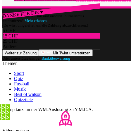
DANKE FÜR DIE ♥
Würdest du gerne watson und unseren Journalismus
unterstützen?
Mehr erfahren
(Du wirst umgeleitet, um die Zahlung abzuschliessen.)
5 CHF
15 CHF
25 CHF
Anderer
Weiter zur Zahlung
Mit Twint unterstützen
Oder unterstütze uns per
Banküberweisung
.
Themen
Sport
Quiz
Fussball
Musik
Best of watson
Quizzticle
Trump tanzt an der WM-Auslosung zu Y.M.C.A.
Video: watson