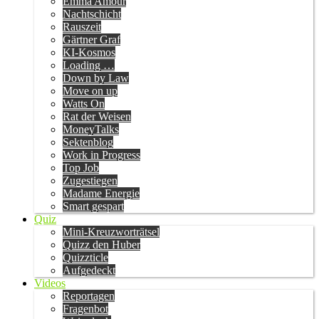
Emma Amour
Nachtschicht
Rauszeit
Gärtner Graf
KI-Kosmos
Loading …
Down by Law
Move on up
Watts On
Rat der Weisen
MoneyTalks
Sektenblog
Work in Progress
Top Job
Zugestiegen
Madame Energie
Smart gespart
Quiz
Mini-Kreuzworträtsel
Quizz den Huber
Quizzticle
Aufgedeckt
Videos
Reportagen
Fragenbot