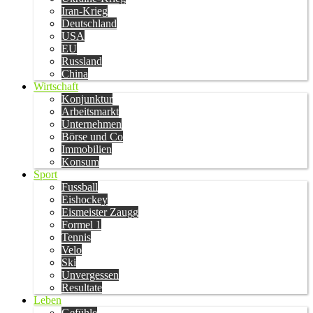
Iran-Krieg
Deutschland
USA
EU
Russland
China
Wirtschaft
Konjunktur
Arbeitsmarkt
Unternehmen
Börse und Co
Immobilien
Konsum
Sport
Fussball
Eishockey
Eismeister Zaugg
Formel 1
Tennis
Velo
Ski
Unvergessen
Resultate
Leben
Gefühle