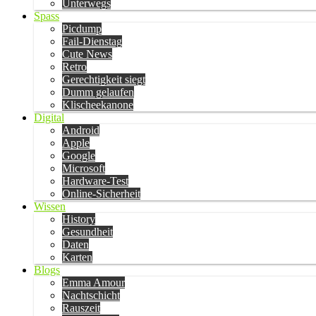
Unterwegs
Spass
Picdump
Fail-Dienstag
Cute News
Retro
Gerechtigkeit siegt
Dumm gelaufen
Klischeekanone
Digital
Android
Apple
Google
Microsoft
Hardware-Test
Online-Sicherheit
Wissen
History
Gesundheit
Daten
Karten
Blogs
Emma Amour
Nachtschicht
Rauszeit