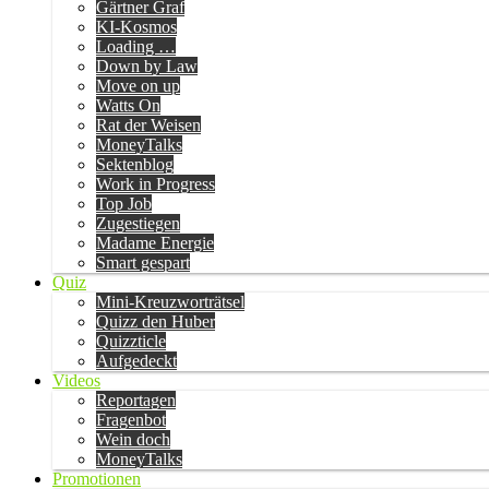
Gärtner Graf
KI-Kosmos
Loading …
Down by Law
Move on up
Watts On
Rat der Weisen
MoneyTalks
Sektenblog
Work in Progress
Top Job
Zugestiegen
Madame Energie
Smart gespart
Quiz
Mini-Kreuzworträtsel
Quizz den Huber
Quizzticle
Aufgedeckt
Videos
Reportagen
Fragenbot
Wein doch
MoneyTalks
Promotionen