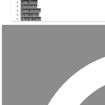
Gute News
Flugmodus
Smart gespart
Reise-Glück
Meat & Greet