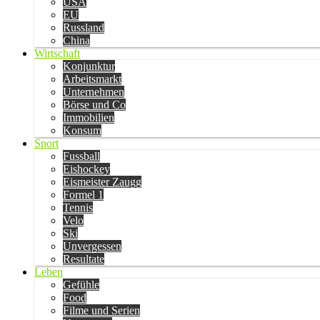
USA
EU
Russland
China
Wirtschaft
Konjunktur
Arbeitsmarkt
Unternehmen
Börse und Co
Immobilien
Konsum
Sport
Fussball
Eishockey
Eismeister Zaugg
Formel 1
Tennis
Velo
Ski
Unvergessen
Resultate
Leben
Gefühle
Food
Filme und Serien