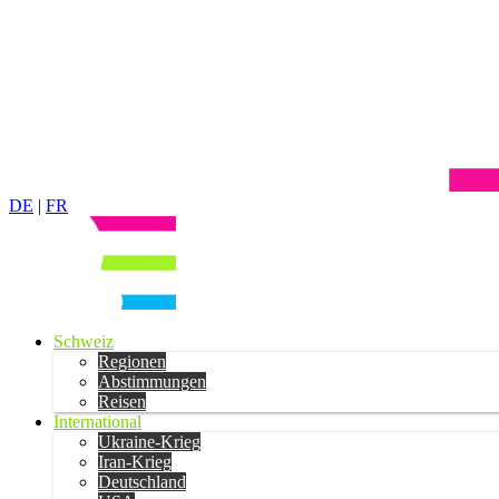
DE
|
FR
Schweiz
Regionen
Abstimmungen
Reisen
International
Ukraine-Krieg
Iran-Krieg
Deutschland