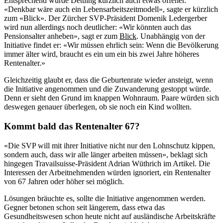
Entsprechend wurde Dettling kürzlich auch etwas offener.
«Denkbar wäre auch ein Lebensarbeitszeitmodell», sagte er kürzlich
zum «Blick». Der Zürcher SVP-Präsident Domenik Ledergerber
wird nun allerdings noch deutlicher: «Wir könnten auch das
Pensionsalter anheben», sagt er zum
Blick
. Unabhängig von der
Initiative findet er: «Wir müssen ehrlich sein: Wenn die Bevölkerung
immer älter wird, braucht es ein um ein bis zwei Jahre höheres
Rentenalter.»
Gleichzeitig glaubt er, dass die Geburtenrate wieder ansteigt, wenn
die Initiative angenommen und die Zuwanderung gestoppt würde.
Denn er sieht den Grund im knappen Wohnraum. Paare würden sich
deswegen genauer überlegen, ob sie noch ein Kind wollten.
Kommt bald das Rentenalter 67?
«Die SVP will mit ihrer Initiative nicht nur den Lohnschutz kippen,
sondern auch, dass wir alle länger arbeiten müssen», beklagt sich
hingegen Travailsuisse-Präsident Adrian Wüthrich im Artikel. Die
Interessen der Arbeitnehmenden würden ignoriert, ein Rentenalter
von 67 Jahren oder höher sei möglich.
Lösungen bräuchte es, sollte die Initiative angenommen werden.
Gegner betonen schon seit längerem, dass etwa das
Gesundheitswesen schon heute nicht auf ausländische Arbeitskräfte