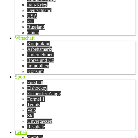
Iran-Krieg
Deutschland
USA
EU
Russland
China
Wirtschaft
Konjunktur
Arbeitsmarkt
Unternehmen
Börse und Co
Immobilien
Konsum
Sport
Fussball
Eishockey
Eismeister Zaugg
Formel 1
Tennis
Velo
Ski
Unvergessen
Resultate
Leben
Gefühle