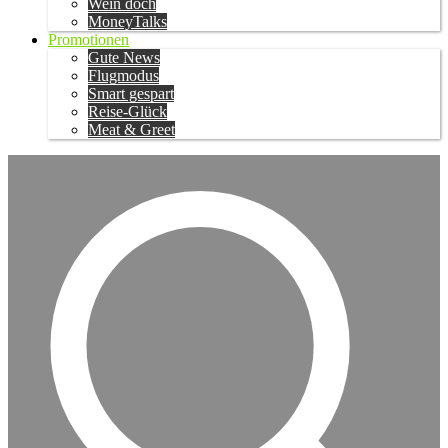
Wein doch
MoneyTalks
Promotionen
Gute News
Flugmodus
Smart gespart
Reise-Glück
Meat & Greet