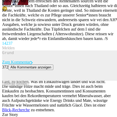
Vorschlag. Mit dem erreochen des Rentenalters sourcen wird die
Senior*innen nach Thailand oder so aus. Gleichzeitig halbieren wir d
Rente, weil in Thailand die Kosten geringer sind. So müssen einerseit
die Fachkräfte, welche es zur Pflege unserer Senior*innen braucht
nicht in die Schweiz einwandern, andererseits sparen wir vei den A
Ausgaben, welche ja sowieso unter Druck geraten würden, ohne
ausländische Fachkräfte. Das Tüpfelchen auf dem I sind die
freiwerdenden Liegenschaften ( Alterswohnsitze). Diese reissen wir
ab, damit wieder jede*r ein Einfamilienhäuschen bauen kann. /S
142
37
Melden
Zum Kommentar
372
Alle Kommentare anzeigen
So verändert sich das Konsumverhalten bei Hitze
Durch die Hitze haben Schweizerinnen und Schweizer weniger
Lust, zu kochen. Was im Einkaufswagen landet und was nicht.
Beitrag melden
Die ständige Hitze macht müde und träge. Dies ist auch beim
Einkaufen zu beobachten. Konsumentinnen und Konsumenten
kaufen bei den Rekordtemperaturen vermehrt Mineralwasser, aber
auch Aufputschgetränke wie Energy Drinks und Mate, wässrige
Früchte wie Wassermelonen und natürlich Glacé. Dies ist einer
Blick-Recherche
zu entnehmen.
Zur Story