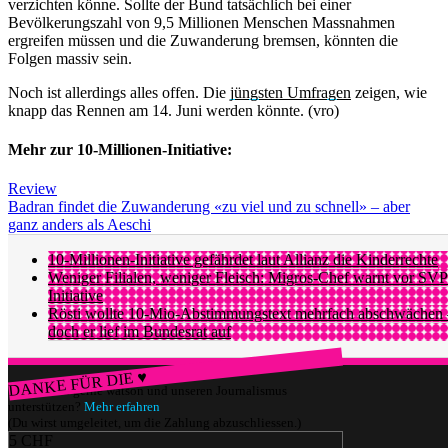
verzichten könne. Sollte der Bund tatsächlich bei einer
Bevölkerungszahl von 9,5 Millionen Menschen Massnahmen
ergreifen müssen und die Zuwanderung bremsen, könnten die
Folgen massiv sein.
Noch ist allerdings alles offen. Die
jüngsten Umfragen
zeigen, wie
knapp das Rennen am 14. Juni werden könnte. (vro)
Mehr zur 10-Millionen-Initiative:
Review
Badran findet die Zuwanderung «zu viel und zu schnell» – aber
ganz anders als Aeschi
10-Millionen-Initiative gefährdet laut Allianz die Kinderrechte
Weniger Filialen, weniger Fleisch: Migros-Chef warnt vor SVP
Initiative
Rösti wollte 10-Mio-Abstimmungstext mehrfach abschwächen 
doch er lief im Bundesrat auf
DANKE FÜR DIE ♥
Würdest du gerne watson und unseren Journalismus
unterstützen?
Mehr erfahren
(Du wirst umgeleitet, um die Zahlung abzuschliessen.)
5 CHF