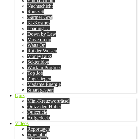
Emma Amour
Nachtschicht
Rauszeit
Gärtner Graf
KI-Kosmos
Loading …
Down by Law
Move on up
Watts On
Rat der Weisen
MoneyTalks
Sektenblog
Work in Progress
Top Job
Zugestiegen
Madame Energie
Smart gespart
Quiz
Mini-Kreuzworträtsel
Quizz den Huber
Quizzticle
Aufgedeckt
Videos
Reportagen
Fragenbot