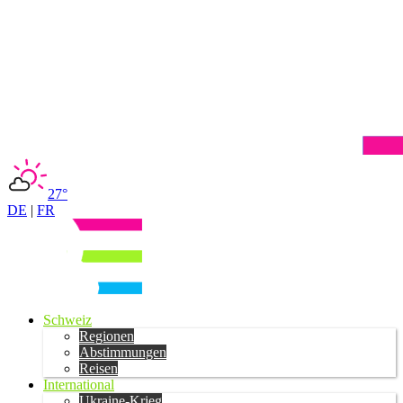
27°
DE
|
FR
Schweiz
Regionen
Abstimmungen
Reisen
International
Ukraine-Krieg