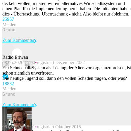
deckeln wollen, müssen wir ein alternatives Wirtschaftssystem und
einen Plan für die Implementierung bereit haben. Die Initianten haben
dies - Überraschung, Überraschung - nicht. Also bleibt nur ablehnen.
259
57
Melden
Zum Kommentar
Radio Eriwan
08.05.2026 15:00
registriert Dezember 2022
Beitrag melden
Ein Schneeball-System als Lösung der Altersvorsorge anzupreisen, ist
schon ziemlich unverfroren.
Die heutige Jugend soll dann den vollen Schaden tragen, oder was?
188
32
Melden
Zum Kommentar
Lord_Mort
08.05.2026 15:01
registriert Oktober 2015
Beitrag melden