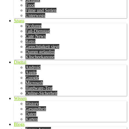
Food
Filme und Serien
Unterwegs
Spass
Picdump
Fail-Dienstag
Cute News
Retro
Gerechtigkeit siegt
Dumm gelaufen
Klischeekanone
Digital
Android
Apple
Google
Microsoft
Hardware-Test
Online-Sicherheit
Wissen
History
Gesundheit
Daten
Karten
Blogs