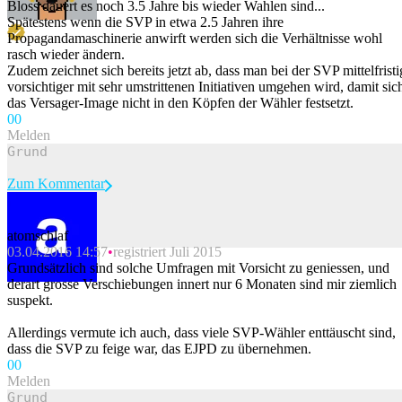
Bloss dauert es noch 3.5 Jahre bis wieder Wahlen sind...
Spätestens wenn die SVP in etwa 2.5 Jahren ihre
Propagandamaschinerie anwirft werden sich die Verhältnisse wohl
rasch wieder ändern.
Zudem zeichnet sich bereits jetzt ab, dass man bei der SVP mittelfristi
vorsichtiger mit sehr umstrittenen Initiativen umgehen wird, damit sic
das Versager-Image nicht in den Köpfen der Wähler festsetzt.
0
0
Melden
Zum Kommentar
atomschlaf
03.04.2016 14:57
registriert Juli 2015
Beitrag melden
Grundsätzlich sind solche Umfragen mit Vorsicht zu geniessen, und
derart grosse Verschiebungen innert nur 6 Monaten sind mir ziemlich
suspekt.
Allerdings vermute ich auch, dass viele SVP-Wähler enttäuscht sind,
dass die SVP zu feige war, das EJPD zu übernehmen.
0
0
Melden