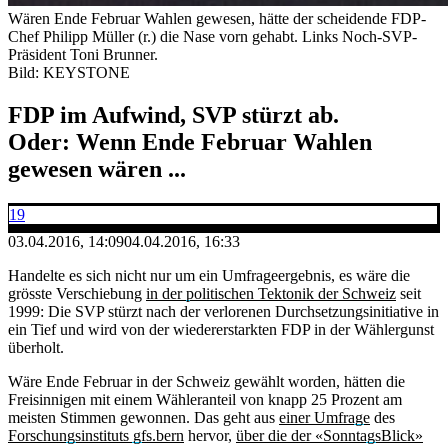
Wären Ende Februar Wahlen gewesen, hätte der scheidende FDP-
Chef Philipp Müller (r.) die Nase vorn gehabt. Links Noch-SVP-
Präsident Toni Brunner.
Bild: KEYSTONE
FDP im Aufwind, SVP stürzt ab.
Oder: Wenn Ende Februar Wahlen
gewesen wären ...
19
03.04.2016, 14:09
04.04.2016, 16:33
Handelte es sich nicht nur um ein Umfrageergebnis, es wäre die
grösste Verschiebung
in der politischen Tektonik der Schweiz
seit
1999: Die SVP stürzt nach der verlorenen Durchsetzungsinitiative in
ein Tief und wird von der wiedererstarkten FDP in der Wählergunst
überholt.
Wäre Ende Februar in der Schweiz gewählt worden, hätten die
Freisinnigen mit einem Wähleranteil von knapp 25 Prozent am
meisten Stimmen gewonnen. Das geht aus
einer Umfrage
des
Forschungsinstituts gfs.bern
hervor,
über die der «SonntagsBlick»