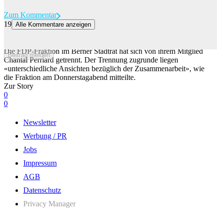
Zum Kommentar
19
Alle Kommentare anzeigen
Berner FDP-Stadtratsfraktion wirft Chantal Perriard raus – sie bleibt
trotzdem im Amt
Die FDP-Fraktion im Berner Stadtrat hat sich von ihrem Mitglied
Beitrag melden
Chantal Perriard getrennt. Der Trennung zugrunde liegen
«unterschiedliche Ansichten bezüglich der Zusammenarbeit», wie
die Fraktion am Donnerstagabend mitteilte.
Zur Story
0
0
Newsletter
Werbung / PR
Jobs
Impressum
AGB
Datenschutz
Privacy Manager