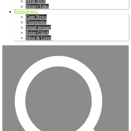
Wein doch
MoneyTalks
Promotionen
Gute News
Flugmodus
Smart gespart
Reise-Glück
Meat & Greet