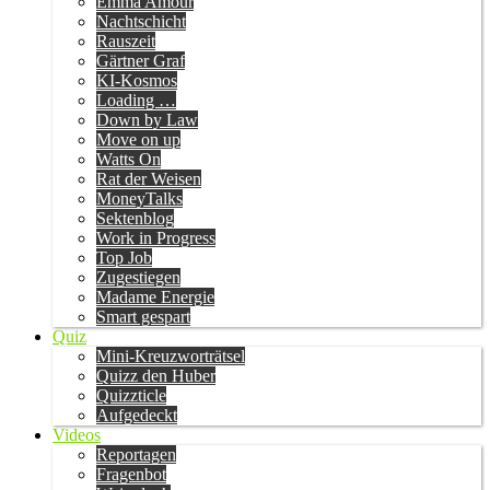
Emma Amour
Nachtschicht
Rauszeit
Gärtner Graf
KI-Kosmos
Loading …
Down by Law
Move on up
Watts On
Rat der Weisen
MoneyTalks
Sektenblog
Work in Progress
Top Job
Zugestiegen
Madame Energie
Smart gespart
Quiz
Mini-Kreuzworträtsel
Quizz den Huber
Quizzticle
Aufgedeckt
Videos
Reportagen
Fragenbot