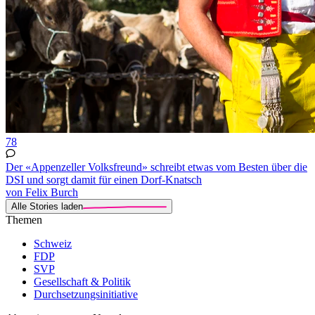
78
Der «Appenzeller Volksfreund» schreibt etwas vom Besten über die
DSI und sorgt damit für einen Dorf-Knatsch
von Felix Burch
Alle Stories laden
Themen
Schweiz
FDP
SVP
Gesellschaft & Politik
Durchsetzungsinitiative