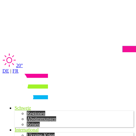
20°
DE
|
FR
Schweiz
Regionen
Abstimmungen
Reisen
International
Ukraine-Krieg