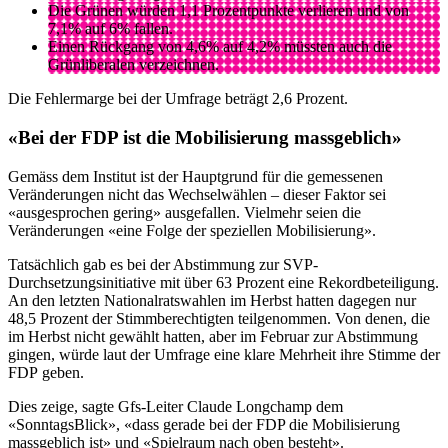
Die Grünen würden 1,1 Prozentpunkte verlieren und von
7,1% auf 6% fallen.
Einen Rückgang von 4,6% auf 4,2% müssten auch die
Grünliberalen verzeichnen.
Die Fehlermarge bei der Umfrage beträgt 2,6 Prozent.
«Bei der FDP ist die Mobilisierung massgeblich»
Gemäss dem Institut ist der Hauptgrund für die gemessenen
Veränderungen nicht das Wechselwählen – dieser Faktor sei
«ausgesprochen gering» ausgefallen. Vielmehr seien die
Veränderungen «eine Folge der speziellen Mobilisierung».
Tatsächlich gab es bei der Abstimmung zur SVP-
Durchsetzungsinitiative mit über 63 Prozent eine Rekordbeteiligung.
An den letzten Nationalratswahlen im Herbst hatten dagegen nur
48,5 Prozent der Stimmberechtigten teilgenommen. Von denen, die
im Herbst nicht gewählt hatten, aber im Februar zur Abstimmung
gingen, würde laut der Umfrage eine klare Mehrheit ihre Stimme der
FDP geben.
Dies zeige, sagte Gfs-Leiter Claude Longchamp dem
«SonntagsBlick», «dass gerade bei der FDP die Mobilisierung
massgeblich ist» und «Spielraum nach oben besteht».