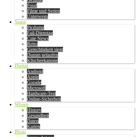
Food
Filme und Serien
Unterwegs
Spass
Picdump
Fail-Dienstag
Cute News
Retro
Gerechtigkeit siegt
Dumm gelaufen
Klischeekanone
Digital
Android
Apple
Google
Microsoft
Hardware-Test
Online-Sicherheit
Wissen
History
Gesundheit
Daten
Karten
Blogs