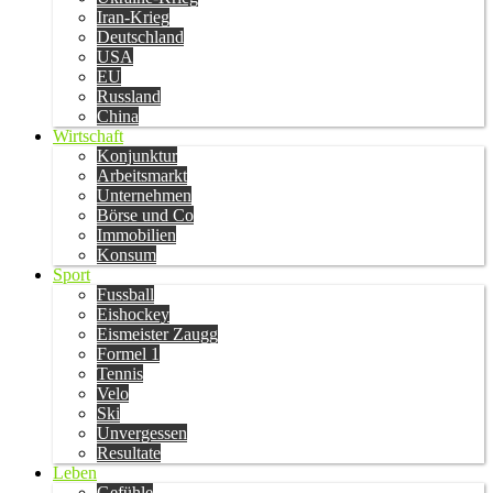
Iran-Krieg
Deutschland
USA
EU
Russland
China
Wirtschaft
Konjunktur
Arbeitsmarkt
Unternehmen
Börse und Co
Immobilien
Konsum
Sport
Fussball
Eishockey
Eismeister Zaugg
Formel 1
Tennis
Velo
Ski
Unvergessen
Resultate
Leben
Gefühle