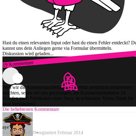
Hast du einen relevanten Input oder hast du einen Fehler entdeckt? D
kannst uns dein Anliegen gerne via Formular übermitteln.
Diskussion wird geladen...
19 Kommentare
Zum Login
Weil wir die Kommentar-Debatten weiterhin persönlich moderieren
möchten, sehen wir uns gezwungen, die Kommentarfunktion 24
Stunden nach Publikation einer Story zu schliessen. Vielen Dank für
dein Verständnis!
Die beliebtesten Kommentare
aye
03.04.2016 14:29
registriert Februar 2014