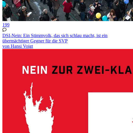
199
DSI-Nein: Ein Stimmvolk, das sich schlau macht, ist ein
übermächtiger Gegner für die SVP
von Hansi Voigt