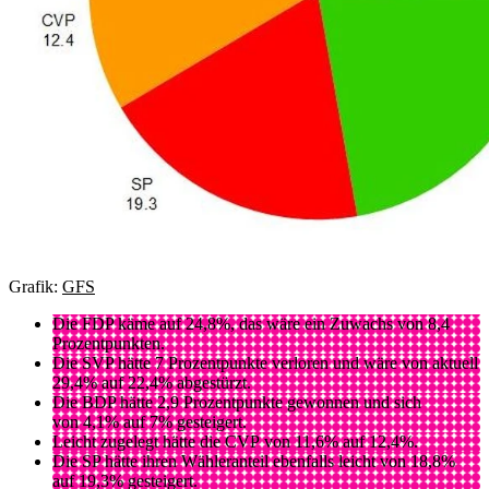
Grafik:
GFS
Die FDP käme auf 24,8%, das wäre ein Zuwachs von 8,4
Prozentpunkten.
Die SVP hätte 7 Prozentpunkte verloren und wäre von aktuell
29,4% auf 22,4% abgestürzt.
Die BDP hätte 2,9 Prozentpunkte gewonnen und sich
von 4,1% auf 7% gesteigert.
Leicht zugelegt hätte die CVP von 11,6% auf 12,4%.
Die SP hätte ihren Wähleranteil ebenfalls leicht von 18,8%
auf 19,3% gesteigert.