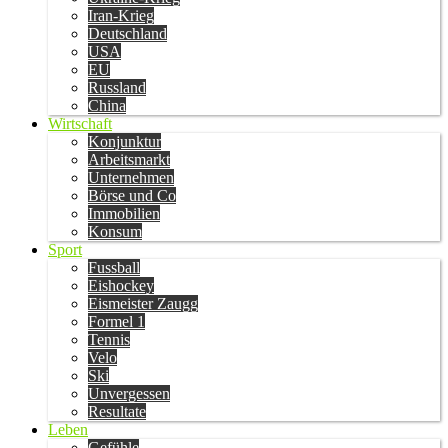
Iran-Krieg
Deutschland
USA
EU
Russland
China
Wirtschaft
Konjunktur
Arbeitsmarkt
Unternehmen
Börse und Co
Immobilien
Konsum
Sport
Fussball
Eishockey
Eismeister Zaugg
Formel 1
Tennis
Velo
Ski
Unvergessen
Resultate
Leben
Gefühle