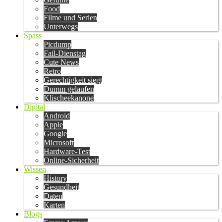
Food
Filme und Serien
Unterwegs
Spass
Picdump
Fail-Dienstag
Cute News
Retro
Gerechtigkeit siegt
Dumm gelaufen
Klischeekanone
Digital
Android
Apple
Google
Microsoft
Hardware-Test
Online-Sicherheit
Wissen
History
Gesundheit
Daten
Karten
Blogs