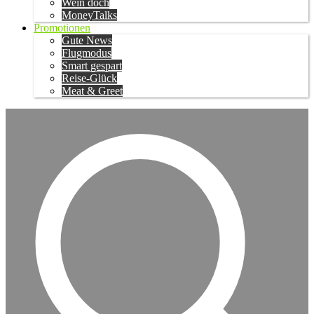
Wein doch
MoneyTalks
Promotionen
Gute News
Flugmodus
Smart gespart
Reise-Glück
Meat & Greet