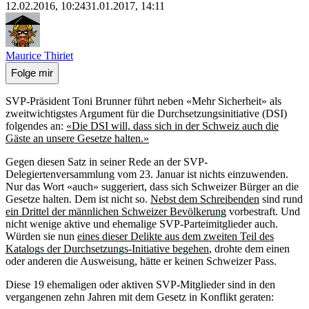
12.02.2016, 10:24
31.01.2017, 14:11
Maurice Thiriet
Folge mir
SVP-Präsident Toni Brunner führt neben «Mehr Sicherheit» als
zweitwichtigstes Argument für die Durchsetzungsinitiative (DSI)
folgendes an:
«Die DSI will, dass sich in der Schweiz auch die
Gäste an unsere Gesetze halten.»
Gegen diesen Satz in seiner Rede an der SVP-
Delegiertenversammlung vom 23. Januar ist nichts einzuwenden.
Nur das Wort «auch» suggeriert, dass sich Schweizer Bürger an die
Gesetze halten. Dem ist nicht so.
Nebst dem Schreibenden
sind rund
ein Drittel der männlichen Schweizer Bevölkerung
vorbestraft. Und
nicht wenige aktive und ehemalige SVP-Parteimitglieder auch.
Würden sie nun
eines dieser Delikte aus dem zweiten Teil des
Katalogs der Durchsetzungs-Initiative begehen
, drohte dem einen
oder anderen die Ausweisung, hätte er keinen Schweizer Pass.
Diese 19 ehemaligen oder aktiven SVP-Mitglieder sind in den
vergangenen zehn Jahren mit dem Gesetz in Konflikt geraten: