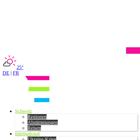
25°
DE
|
FR
Schweiz
Regionen
Abstimmungen
Reisen
International
Ukraine-Krieg