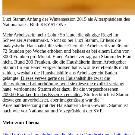
Luzi Stamm Anfang der Wintersession 2015 als Alterspräsident des
Nationalrates.
Bild: KEYSTONe
Mehr Arbeitszeit, mehr Lohn: So lautet die gängige Regel im
Schweizer Arbeitsmarkt. Nicht so bei Luzi Stamm. Er liess die
malaysische Haushaltshilfe seiner Eltern die Arbeitszeit von 36 auf
72 Stunden pro Woche erhöhen und beliess es bei einem Lohn von
3000 Franken pro Monat. Einen Arbeitsvertrag gab Stamm der Frau
nicht. Rund 200 Franken, die die Haushälterin ihrem Arbeitgeber
Stamm für ein Essen vorgeschossen hatte, wollte er ebenfalls nicht
zahlen, weshalb die Haushaltshilfe ans Arbeitsgericht Baden
gelangte.
Dieses verweigerte der Haushaltshilfe zwar die
rückwirkende Lohnerhöhung, weil sie diese nie explizit verlangt
hatte, verdonnerte Stamm aber dazu, ihr die vorgeschossenen
209.60 Franken für das Essen zu erstatten
. Strafrechtlich ist Stamm
deswegen unvorbelastet, aber imagemässig war die
Auseinandersetzung mit der Haushälterin kein Gewinn. Stamm ist
nach wie vor Nationalrat und Vizepräsident der SVP.
Mehr zum Thema
Die 9 grössten Unwahrheiten, die über die Durchsetzungs-Initiative