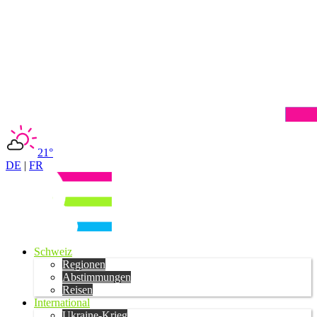
21°
DE
|
FR
Schweiz
Regionen
Abstimmungen
Reisen
International
Ukraine-Krieg