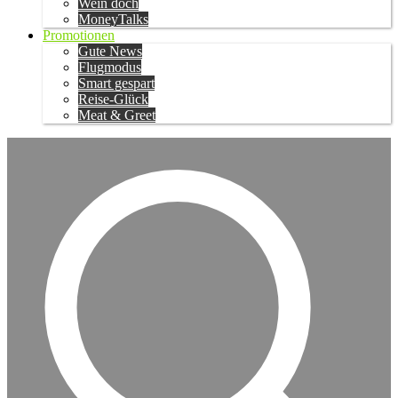
Wein doch
MoneyTalks
Promotionen
Gute News
Flugmodus
Smart gespart
Reise-Glück
Meat & Greet