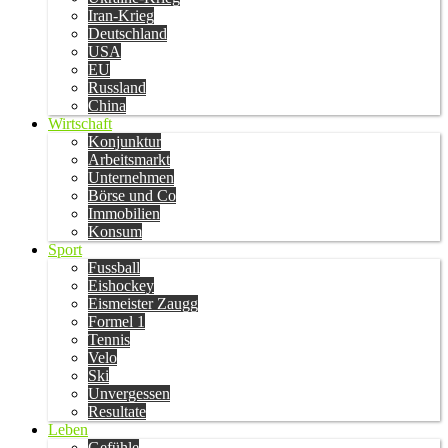
Iran-Krieg
Deutschland
USA
EU
Russland
China
Wirtschaft
Konjunktur
Arbeitsmarkt
Unternehmen
Börse und Co
Immobilien
Konsum
Sport
Fussball
Eishockey
Eismeister Zaugg
Formel 1
Tennis
Velo
Ski
Unvergessen
Resultate
Leben
Gefühle