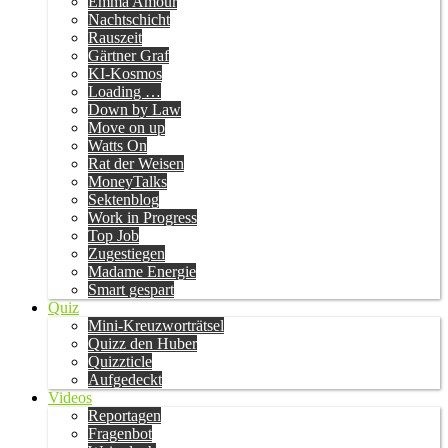
Emma Amour
Nachtschicht
Rauszeit
Gärtner Graf
KI-Kosmos
Loading …
Down by Law
Move on up
Watts On
Rat der Weisen
MoneyTalks
Sektenblog
Work in Progress
Top Job
Zugestiegen
Madame Energie
Smart gespart
Quiz
Mini-Kreuzworträtsel
Quizz den Huber
Quizzticle
Aufgedeckt
Videos
Reportagen
Fragenbot