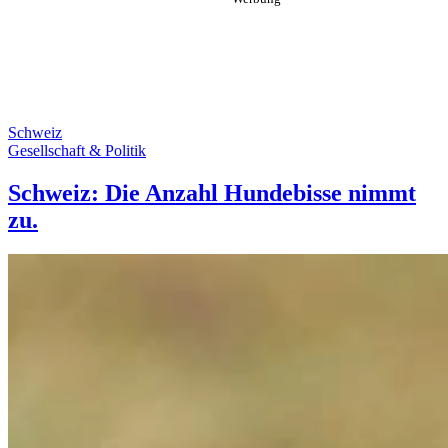
Schweiz
Gesellschaft & Politik
Schweiz: Die Anzahl Hundebisse nimmt
zu.