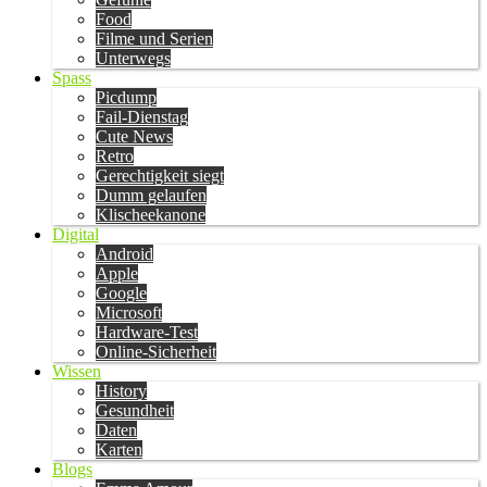
Food
Filme und Serien
Unterwegs
Spass
Picdump
Fail-Dienstag
Cute News
Retro
Gerechtigkeit siegt
Dumm gelaufen
Klischeekanone
Digital
Android
Apple
Google
Microsoft
Hardware-Test
Online-Sicherheit
Wissen
History
Gesundheit
Daten
Karten
Blogs