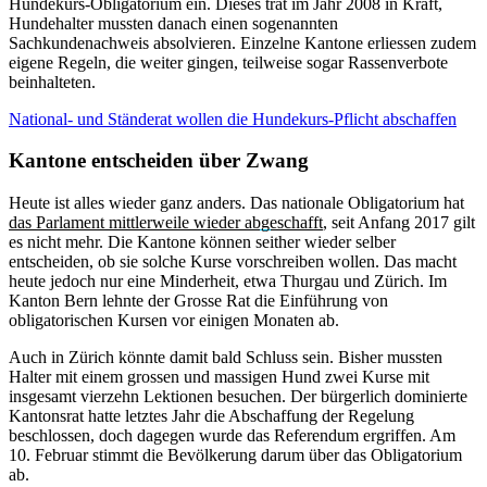
Hundekurs-Obligatorium ein. Dieses trat im Jahr 2008 in Kraft,
Hundehalter mussten danach einen sogenannten
Sachkundenachweis absolvieren. Einzelne Kantone erliessen zudem
eigene Regeln, die weiter gingen, teilweise sogar Rassenverbote
beinhalteten.
National- und Ständerat wollen die Hundekurs-Pflicht abschaffen
Kantone entscheiden über Zwang
Heute ist alles wieder ganz anders. Das nationale Obligatorium hat
das Parlament mittlerweile wieder abgeschafft
, seit Anfang 2017 gilt
es nicht mehr. Die Kantone können seither wieder selber
entscheiden, ob sie solche Kurse vorschreiben wollen. Das macht
heute jedoch nur eine Minderheit, etwa Thurgau und Zürich. Im
Kanton Bern lehnte der Grosse Rat die Einführung von
obligatorischen Kursen vor einigen Monaten ab.
Auch in Zürich könnte damit bald Schluss sein. Bisher mussten
Halter mit einem grossen und massigen Hund zwei Kurse mit
insgesamt vierzehn Lektionen besuchen. Der bürgerlich dominierte
Kantonsrat hatte letztes Jahr die Abschaffung der Regelung
beschlossen, doch dagegen wurde das Referendum ergriffen. Am
10. Februar stimmt die Bevölkerung darum über das Obligatorium
ab.