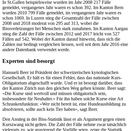
In St.Gallen beispielsweise wurden im Jahr 2008 217 Fälle
gemeldet, vergangenes Jahr waren es schon 392. Im Kanton Bern
wurden 2010 799 Fälle gemeldet, im vergangenen Jahr waren es
schon 1069. In Luzern stieg die Gesamtzahl der Fälle zwischen
2008 und 2018 moderat von 295 auf 313, wobei die
Bissverletzungen bei Menschen stark zunahmen. Im Kanton Aargau
stieg die Zahl der Fälle zwischen 2012 und 2017 leicht von 527
Fällen auf 542. Wobei der Kanton darauf hinweist, dass sich die
Zahlen nur bedingt vergleichen liessen, weil seit dem Jahr 2016 eine
andere Datenbank verwendet werde.
Experten sind besorgt
Hansueli Beer ist Präsident der schweizerischen kynologischen
Gesellschaft. Er hält es für einen Fehler, dass das nationale Kurs-
Obligatorium abgeschafft wurde. Und er ist besorgt darüber, dass
der Kanton Zürich nun den gleichen Weg gehen könnte. Beer sagt:
«Die Kurse sind wertvoll und müssen obligatorisch sein,
insbesondere für Neuhalter.» Für ihn haben solche Kurse eine Art
Schrankenfunktion: «Wer nicht bereit ist, eine Hundeausbildung zu
absolvieren, sollte auch kein Tier haben», sagt Beer.
Den Anstieg in der Biss-Statistik lässt er als Argument gegen einen
Kurszwang nicht gelten. Die Zahl der Fälle nehme zwar tatsächlich
vielerorts zu, wie gravierend die Vorfälle seien, zeige die Statistik