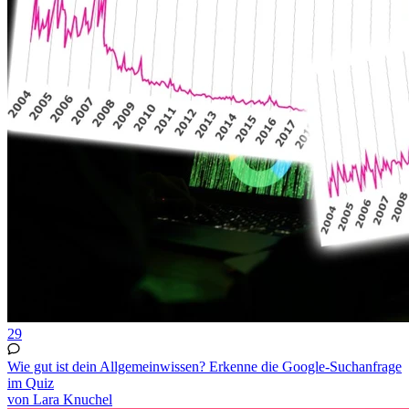
29
Wie gut ist dein Allgemeinwissen? Erkenne die Google-Suchanfrage
im Quiz
von Lara Knuchel