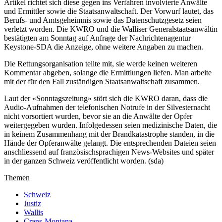
Artikel richtet sich diese gegen ins Verfahren involvierte Anwälte
und Ermittler sowie die Staatsanwaltschaft. Der Vorwurf lautet, das
Berufs- und Amtsgeheimnis sowie das Datenschutzgesetz seien
verletzt worden. Die KWRO und die Walliser Generalstaatsanwältin
bestätigten am Sonntag auf Anfrage der Nachrichtenagentur
Keystone-SDA die Anzeige, ohne weitere Angaben zu machen.
Die Rettungsorganisation teilte mit, sie werde keinen weiteren
Kommentar abgeben, solange die Ermittlungen liefen. Man arbeite
mit der für den Fall zuständigen Staatsanwaltschaft zusammen.
Laut der «Sonntagszeitung» stört sich die KWRO daran, dass die
Audio-Aufnahmen der telefonischen Notrufe in der Silvesternacht
nicht vorsortiert wurden, bevor sie an die Anwälte der Opfer
weitergegeben wurden. Infolgedessen seien medizinische Daten, die
in keinem Zusammenhang mit der Brandkatastrophe standen, in die
Hände der Opferanwälte gelangt. Die entsprechenden Dateien seien
anschliessend auf französischsprachigen News-Websites und später
in der ganzen Schweiz veröffentlicht worden. (sda)
Themen
Schweiz
Justiz
Wallis
Crans-Montana