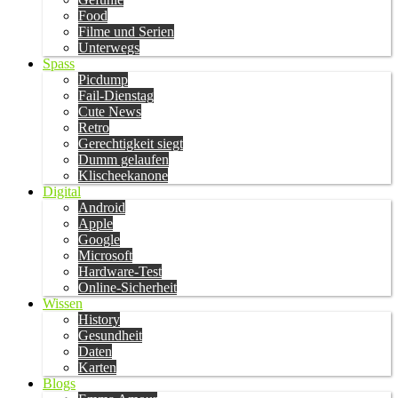
Food
Filme und Serien
Unterwegs
Spass
Picdump
Fail-Dienstag
Cute News
Retro
Gerechtigkeit siegt
Dumm gelaufen
Klischeekanone
Digital
Android
Apple
Google
Microsoft
Hardware-Test
Online-Sicherheit
Wissen
History
Gesundheit
Daten
Karten
Blogs