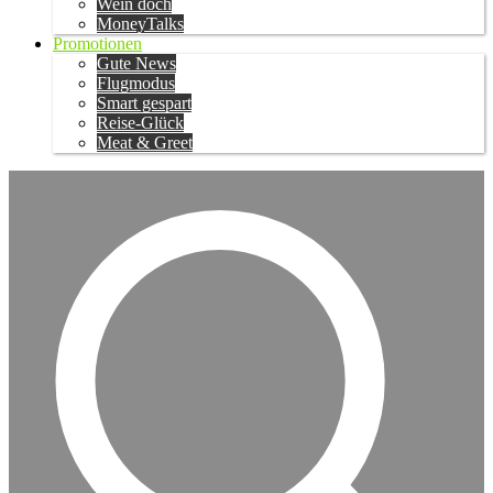
Wein doch
MoneyTalks
Promotionen
Gute News
Flugmodus
Smart gespart
Reise-Glück
Meat & Greet