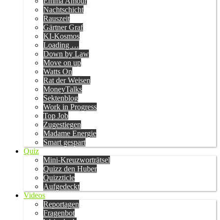
Emma Amour
Nachtschicht
Rauszeit
Gärtner Graf
KI-Kosmos
Loading …
Down by Law
Move on up
Watts On
Rat der Weisen
MoneyTalks
Sektenblog
Work in Progress
Top Job
Zugestiegen
Madame Energie
Smart gespart
Quiz
Mini-Kreuzworträtsel
Quizz den Huber
Quizzticle
Aufgedeckt
Videos
Reportagen
Fragenbot