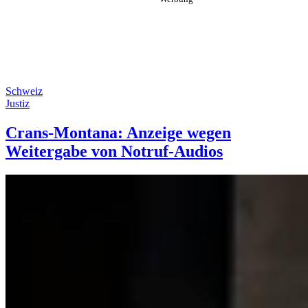
Schweiz
Justiz
Crans-Montana: Anzeige wegen
Weitergabe von Notruf-Audios