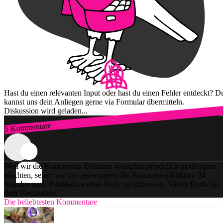
Hast du einen relevanten Input oder hast du einen Fehler entdeckt? D
kannst uns dein Anliegen gerne via Formular übermitteln.
Diskussion wird geladen...
5 Kommentare
Zum Login
Weil wir die Kommentar-Debatten weiterhin persönlich moderieren
möchten, sehen wir uns gezwungen, die Kommentarfunktion 24
Stunden nach Publikation einer Story zu schliessen. Vielen Dank für
dein Verständnis!
Die beliebtesten Kommentare