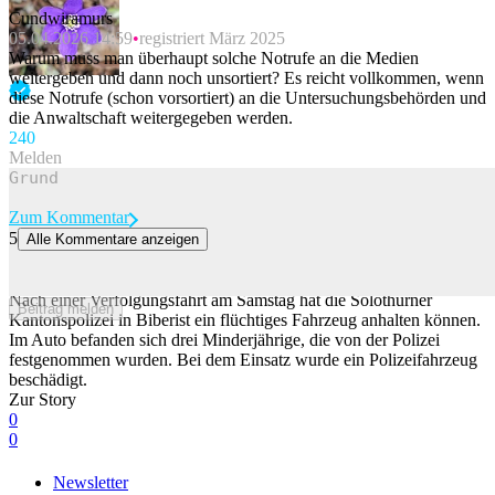
Cundwiramurs
05.04.2026 14:59
registriert März 2025
Warum muss man überhaupt solche Notrufe an die Medien
weitergeben und dann noch unsortiert? Es reicht vollkommen, wenn
diese Notrufe (schon vorsortiert) an die Untersuchungsbehörden und
die Anwaltschaft weitergegeben werden.
24
0
Melden
Zum Kommentar
5
Alle Kommentare anzeigen
3 Minderjährige liefern sich in gestohlenem Auto Verfolgungsjagd
mit Polizei
Nach einer Verfolgungsfahrt am Samstag hat die Solothurner
Beitrag melden
Kantonspolizei in Biberist ein flüchtiges Fahrzeug anhalten können.
Im Auto befanden sich drei Minderjährige, die von der Polizei
festgenommen wurden. Bei dem Einsatz wurde ein Polizeifahrzeug
beschädigt.
Zur Story
0
0
Newsletter