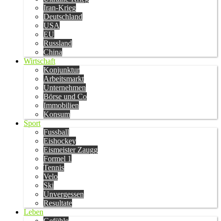
Iran-Krieg
Deutschland
USA
EU
Russland
China
Wirtschaft
Konjunktur
Arbeitsmarkt
Unternehmen
Börse und Co
Immobilien
Konsum
Sport
Fussball
Eishockey
Eismeister Zaugg
Formel 1
Tennis
Velo
Ski
Unvergessen
Resultate
Leben
Gefühle