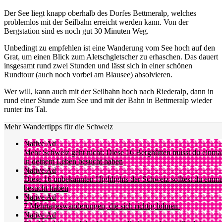
Der See liegt knapp oberhalb des Dorfes Bettmeralp, welches
problemlos mit der Seilbahn erreicht werden kann. Von der
Bergstation sind es noch gut 30 Minuten Weg.
Unbedingt zu empfehlen ist eine Wanderung vom See hoch auf den
Grat, um einen Blick zum Aletschgletscher zu erhaschen. Das dauert
insgesamt rund zwei Stunden und lässt sich in einer schönen
Rundtour (auch noch vorbei am Blausee) absolvieren.
Wer will, kann auch mit der Seilbahn hoch nach Riederalp, dann in
rund einer Stunde zum See und mit der Bahn in Bettmeralp wieder
runter ins Tal.
Mehr Wandertipps für die Schweiz
Native Ad
Mehr Schweiz geht nicht: Diese 16 Berghütten musst du einma
in deinem Leben besucht haben
Native Ad
Diese 16 unbekannten Highlights der Schweiz solltest du einma
besucht haben
Native Ad
7 Mehrtageswanderungen, die sich richtig lohnen
Native Ad