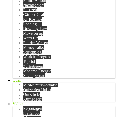
Emma Amour
Nachtschicht
Rauszeit
Gärtner Graf
KI-Kosmos
Loading …
Down by Law
Move on up
Watts On
Rat der Weisen
MoneyTalks
Sektenblog
Work in Progress
Top Job
Zugestiegen
Madame Energie
Smart gespart
Quiz
Mini-Kreuzworträtsel
Quizz den Huber
Quizzticle
Aufgedeckt
Videos
Reportagen
Fragenbot