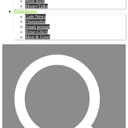
Wein doch
MoneyTalks
Promotionen
Gute News
Flugmodus
Smart gespart
Reise-Glück
Meat & Greet