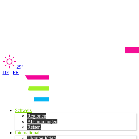
29°
DE
|
FR
Schweiz
Regionen
Abstimmungen
Reisen
International
Ukraine-Krieg