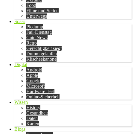
Food
Filme und Serien
Unterwegs
Spass
Picdump
Fail-Dienstag
Cute News
Retro
Gerechtigkeit siegt
Dumm gelaufen
Klischeekanone
Digital
Android
Apple
Google
Microsoft
Hardware-Test
Online-Sicherheit
Wissen
History
Gesundheit
Daten
Karten
Blogs