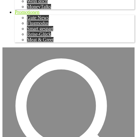
Wein doch
MoneyTalks
Promotionen
Gute News
Flugmodus
Smart gespart
Reise-Glück
Meat & Greet