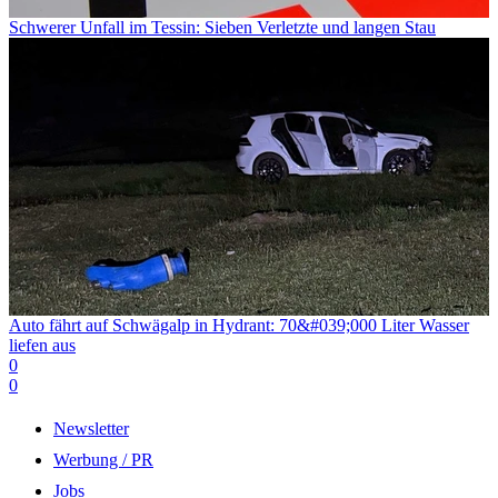
Schwerer Unfall im Tessin: Sieben Verletzte und langen Stau
Auto fährt auf Schwägalp in Hydrant: 70&#039;000 Liter Wasser
liefen aus
0
0
Newsletter
Werbung / PR
Jobs