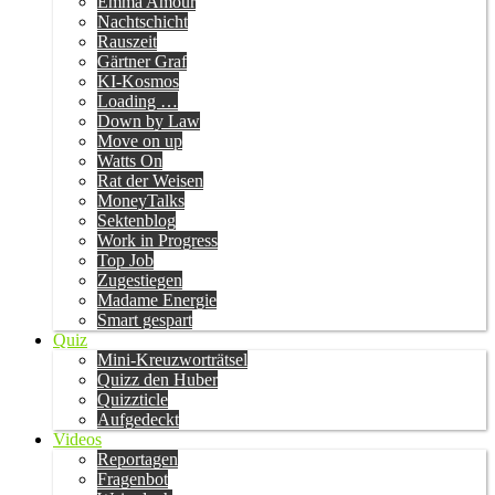
Emma Amour
Nachtschicht
Rauszeit
Gärtner Graf
KI-Kosmos
Loading …
Down by Law
Move on up
Watts On
Rat der Weisen
MoneyTalks
Sektenblog
Work in Progress
Top Job
Zugestiegen
Madame Energie
Smart gespart
Quiz
Mini-Kreuzworträtsel
Quizz den Huber
Quizzticle
Aufgedeckt
Videos
Reportagen
Fragenbot