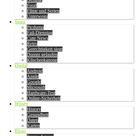
Food
Filme und Serien
Unterwegs
Spass
Picdump
Fail-Dienstag
Cute News
Retro
Gerechtigkeit siegt
Dumm gelaufen
Klischeekanone
Digital
Android
Apple
Google
Microsoft
Hardware-Test
Online-Sicherheit
Wissen
History
Gesundheit
Daten
Karten
Blogs