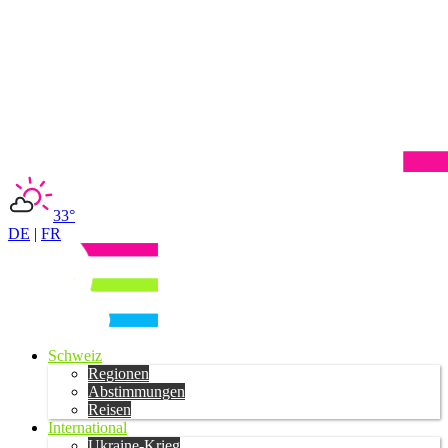
33°
DE
|
FR
Schweiz
Regionen
Abstimmungen
Reisen
International
Ukraine-Krieg