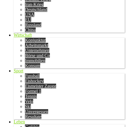
Iran-Krieg
Deutschland
USA
EU
Russland
China
Wirtschaft
Konjunktur
Arbeitsmarkt
Unternehmen
Börse und Co
Immobilien
Konsum
Sport
Fussball
Eishockey
Eismeister Zaugg
Formel 1
Tennis
Velo
Ski
Unvergessen
Resultate
Leben
Gefühle