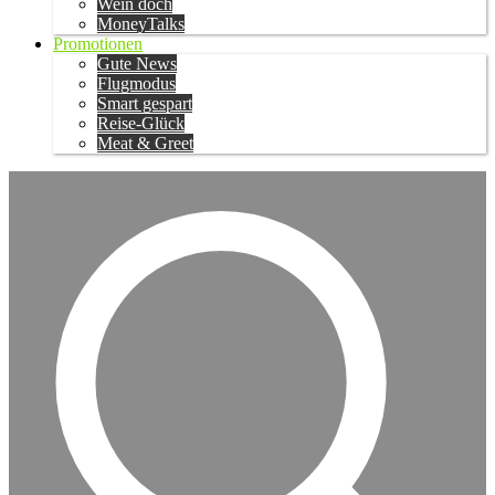
Wein doch
MoneyTalks
Promotionen
Gute News
Flugmodus
Smart gespart
Reise-Glück
Meat & Greet