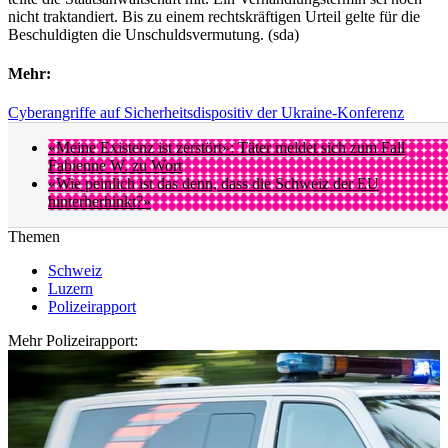
nicht traktandiert. Bis zu einem rechtskräftigen Urteil gelte für die
Beschuldigten die Unschuldsvermutung. (sda)
Mehr:
Cyberangriffe auf Sicherheitsdispositiv der Ukraine-Konferenz
«Meine Existenz ist zerstört»: Täter meldet sich zum Fall
Fabienne W. zu Wort
«Wie peinlich ist das denn, dass die Schweiz der EU
hinterherhinkt?»
Themen
Schweiz
Luzern
Polizeirapport
Mehr Polizeirapport: