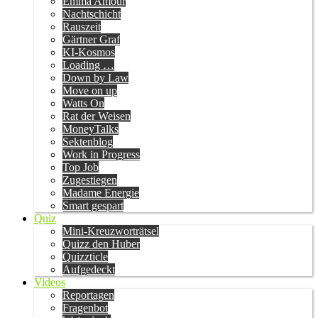
Emma Amour
Nachtschicht
Rauszeit
Gärtner Graf
KI-Kosmos
Loading …
Down by Law
Move on up
Watts On
Rat der Weisen
MoneyTalks
Sektenblog
Work in Progress
Top Job
Zugestiegen
Madame Energie
Smart gespart
Quiz
Mini-Kreuzworträtsel
Quizz den Huber
Quizzticle
Aufgedeckt
Videos
Reportagen
Fragenbot