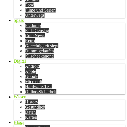
Food
Filme und Serien
Unterwegs
Spass
Picdump
Fail-Dienstag
Cute News
Retro
Gerechtigkeit siegt
Dumm gelaufen
Klischeekanone
Digital
Android
Apple
Google
Microsoft
Hardware-Test
Online-Sicherheit
Wissen
History
Gesundheit
Daten
Karten
Blogs