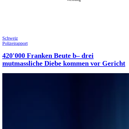
Schweiz
Polizeirapport
420'000 Franken Beute b– drei
mutmassliche Diebe kommen vor Gericht