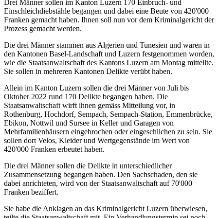
Drei Männer sollen im Kanton Luzern 170 Einbruch- und
Einschleichdiebstähle begangen und dabei eine Beute von 420'000
Franken gemacht haben. Ihnen soll nun vor dem Kriminalgericht der
Prozess gemacht werden.
Die drei Männer stammen aus Algerien und Tunesien und waren in
den Kantonen Basel-Landschaft und Luzern festgenommen worden,
wie die Staatsanwaltschaft des Kantons Luzern am Montag mitteilte.
Sie sollen in mehreren Kantonen Delikte verübt haben.
Allein im Kanton Luzern sollen die drei Männer von Juli bis
Oktober 2022 rund 170 Delikte begangen haben. Die
Staatsanwaltschaft wirft ihnen gemäss Mitteilung vor, in
Rothenburg, Hochdorf, Sempach, Sempach-Station, Emmenbrücke,
Ebikon, Nottwil und Sursee in Keller und Garagen von
Mehrfamilienhäusern eingebrochen oder eingeschlichen zu sein. Sie
sollen dort Velos, Kleider und Wertgegenstände im Wert von
420'000 Franken erbeutet haben.
Die drei Männer sollen die Delikte in unterschiedlicher
Zusammensetzung begangen haben. Den Sachschaden, den sie
dabei anrichteten, wird von der Staatsanwaltschaft auf 70'000
Franken beziffert.
Sie habe die Anklagen an das Kriminalgericht Luzern überwiesen,
teilte die Staatsanwaltschaft mit. Ein Verhandlungstermin sei noch