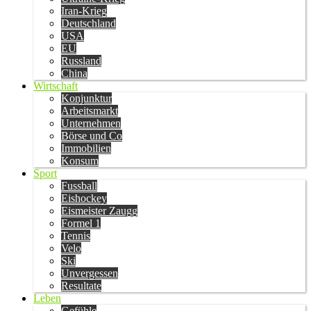
Iran-Krieg
Deutschland
USA
EU
Russland
China
Wirtschaft
Konjunktur
Arbeitsmarkt
Unternehmen
Börse und Co
Immobilien
Konsum
Sport
Fussball
Eishockey
Eismeister Zaugg
Formel 1
Tennis
Velo
Ski
Unvergessen
Resultate
Leben
Gefühle