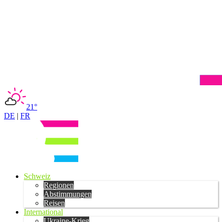
21°
DE
|
FR
Schweiz
Regionen
Abstimmungen
Reisen
International
Ukraine-Krieg