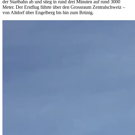
der Startbahn ab und stieg in rund drei Minuten auf rund 3000
Meter. Der Erstflug führte über den Grossraum Zentralschweiz –
von Altdorf über Engelberg bis hin zum Brünig.