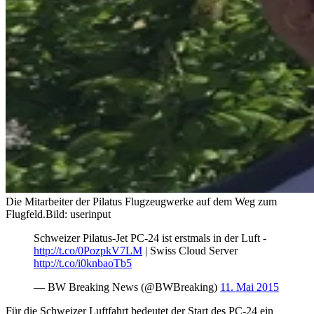
Die Mitarbeiter der Pilatus Flugzeugwerke auf dem Weg zum
Flugfeld.
Bild: userinput
Schweizer Pilatus-Jet PC-24 ist erstmals in der Luft -
http://t.co/0PozpkV7LM
| Swiss Cloud Server
http://t.co/i0knbaoTb5
— BW Breaking News (@BWBreaking)
11. Mai 2015
Für die Schweizer Luftfahrt bedeutet der Start des PC-24 ein