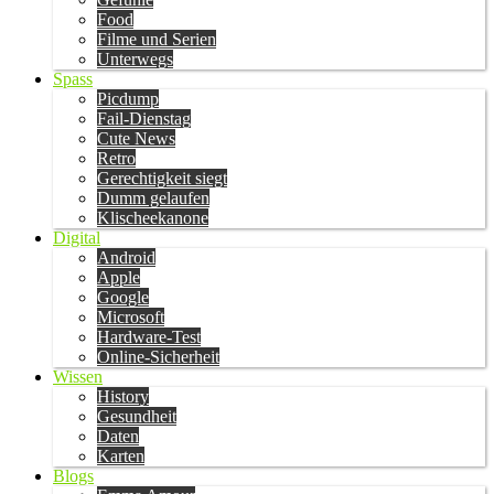
Food
Filme und Serien
Unterwegs
Spass
Picdump
Fail-Dienstag
Cute News
Retro
Gerechtigkeit siegt
Dumm gelaufen
Klischeekanone
Digital
Android
Apple
Google
Microsoft
Hardware-Test
Online-Sicherheit
Wissen
History
Gesundheit
Daten
Karten
Blogs