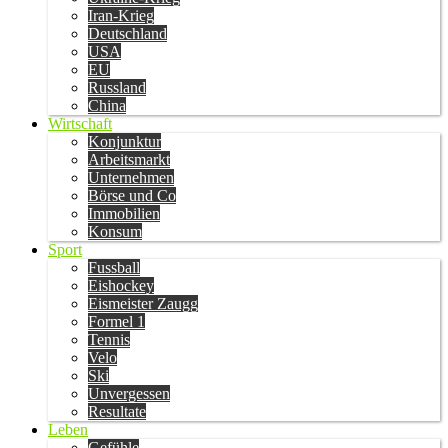
Iran-Krieg
Deutschland
USA
EU
Russland
China
Wirtschaft
Konjunktur
Arbeitsmarkt
Unternehmen
Börse und Co
Immobilien
Konsum
Sport
Fussball
Eishockey
Eismeister Zaugg
Formel 1
Tennis
Velo
Ski
Unvergessen
Resultate
Leben
Gefühle