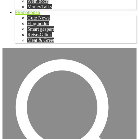
Wein doch
MoneyTalks
Promotionen
Gute News
Flugmodus
Smart gespart
Reise-Glück
Meat & Greet