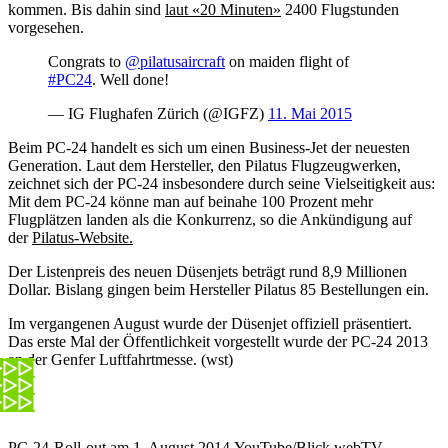
kommen. Bis dahin sind
laut «20 Minuten»
2400 Flugstunden
vorgesehen.
Congrats to
@pilatusaircraft
on maiden flight of
#PC24
. Well done!
— IG Flughafen Zürich (@IGFZ)
11. Mai 2015
Beim PC-24 handelt es sich um einen Business-Jet der neuesten
Generation. Laut dem Hersteller, den Pilatus Flugzeugwerken,
zeichnet sich der PC-24 insbesondere durch seine Vielseitigkeit aus:
Mit dem PC-24 könne man auf beinahe 100 Prozent mehr
Flugplätzen landen als die Konkurrenz, so die Ankündigung auf
der
Pilatus-Website.
Der Listenpreis des neuen Düsenjets beträgt rund 8,9 Millionen
Dollar. Bislang gingen beim Hersteller Pilatus 85 Bestellungen ein.
Im vergangenen August wurde der Düsenjet offiziell präsentiert.
Das erste Mal der Öffentlichkeit vorgestellt wurde der PC-24 2013
an der Genfer Luftfahrtmesse. (wst)
PC-24-Roll-out am 1. August 2014.
YouTube/Blick webTV