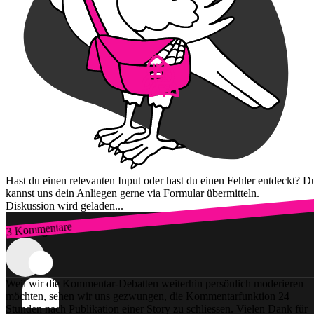
Hast du einen relevanten Input oder hast du einen Fehler entdeckt? D
kannst uns dein Anliegen gerne via Formular übermitteln.
Diskussion wird geladen...
3 Kommentare
Zum Login
Weil wir die Kommentar-Debatten weiterhin persönlich moderieren
möchten, sehen wir uns gezwungen, die Kommentarfunktion 24
Stunden nach Publikation einer Story zu schliessen. Vielen Dank für