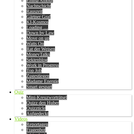
Emma Amour
Nachtschicht
Rauszeit
Gärtner Graf
KI-Kosmos
Loading …
Down by Law
Move on up
Watts On
Rat der Weisen
MoneyTalks
Sektenblog
Work in Progress
Top Job
Zugestiegen
Madame Energie
Smart gespart
Quiz
Mini-Kreuzworträtsel
Quizz den Huber
Quizzticle
Aufgedeckt
Videos
Reportagen
Fragenbot