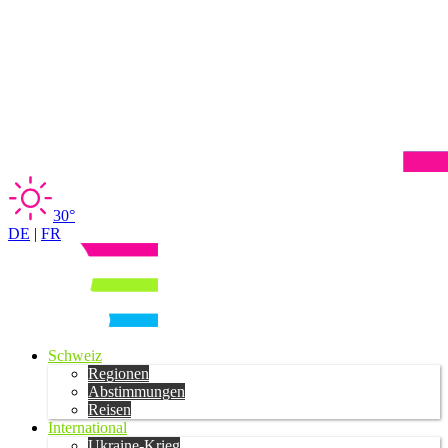
30°
DE
|
FR
Schweiz
Regionen
Abstimmungen
Reisen
International
Ukraine-Krieg