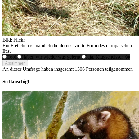
Bild:
Flickr
Ein Frettchen ist nämlich die domestizierte Form des europäischen
Iltis.
Cool.
Haben wir wieder was gelernt.
Jaja, Klugscheisser. 😒
Abstimmen
An dieser Umfrage haben insgesamt
1306 Personen
teilgenommen
So flauschig!