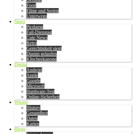
Food
Filme und Serien
Unterwegs
Spass
Picdump
Fail-Dienstag
Cute News
Retro
Gerechtigkeit siegt
Dumm gelaufen
Klischeekanone
Digital
Android
Apple
Google
Microsoft
Hardware-Test
Online-Sicherheit
Wissen
History
Gesundheit
Daten
Karten
Blogs