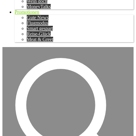
Wein doch
MoneyTalks
Promotionen
Gute News
Flugmodus
Smart gespart
Reise-Glück
Meat & Greet