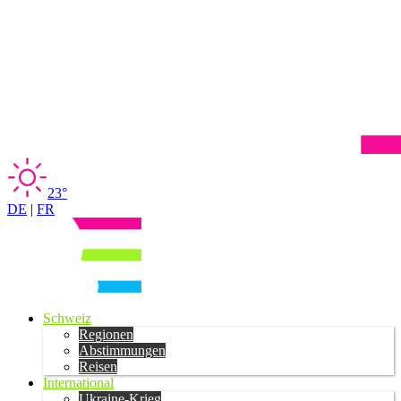
23°
DE
|
FR
Schweiz
Regionen
Abstimmungen
Reisen
International
Ukraine-Krieg