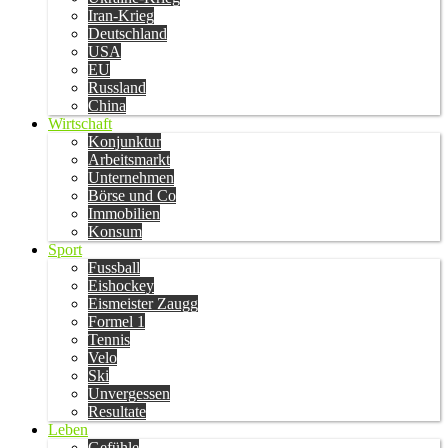
Iran-Krieg
Deutschland
USA
EU
Russland
China
Wirtschaft
Konjunktur
Arbeitsmarkt
Unternehmen
Börse und Co
Immobilien
Konsum
Sport
Fussball
Eishockey
Eismeister Zaugg
Formel 1
Tennis
Velo
Ski
Unvergessen
Resultate
Leben
Gefühle