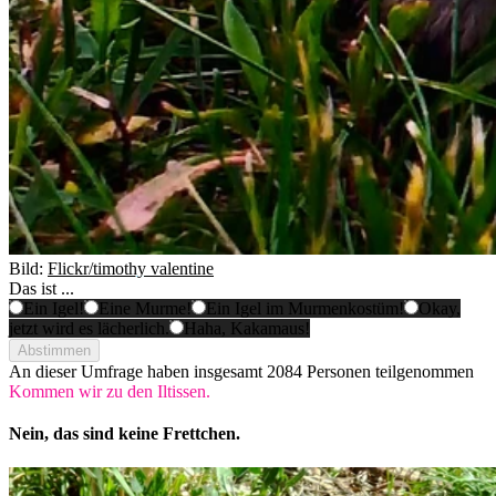
Bild:
Flickr/timothy valentine
Das ist ...
Ein Igel!
Eine Murme!
Ein Igel im Murmenkostüm!
Okay,
jetzt wird es lächerlich.
Haha, Kakamaus!
Abstimmen
An dieser Umfrage haben insgesamt
2084 Personen
teilgenommen
Kommen wir zu den Iltissen.
Nein, das sind keine Frettchen.