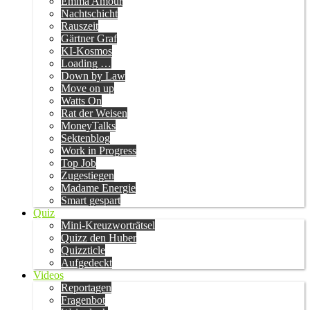
Emma Amour
Nachtschicht
Rauszeit
Gärtner Graf
KI-Kosmos
Loading …
Down by Law
Move on up
Watts On
Rat der Weisen
MoneyTalks
Sektenblog
Work in Progress
Top Job
Zugestiegen
Madame Energie
Smart gespart
Quiz
Mini-Kreuzworträtsel
Quizz den Huber
Quizzticle
Aufgedeckt
Videos
Reportagen
Fragenbot