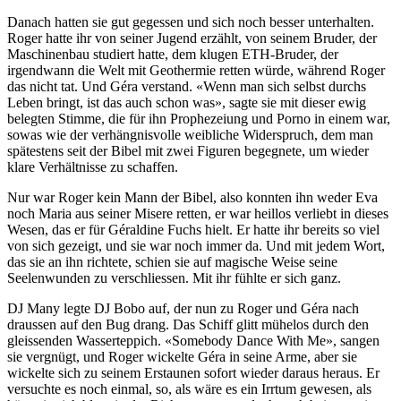
Danach hatten sie gut gegessen und sich noch besser unterhalten.
Roger hatte ihr von seiner Jugend erzählt, von seinem Bruder, der
Maschinenbau studiert hatte, dem klugen ETH-Bruder, der
irgendwann die Welt mit Geothermie retten würde, während Roger
das nicht tat. Und Géra verstand. «Wenn man sich selbst durchs
Leben bringt, ist das auch schon was», sagte sie mit dieser ewig
belegten Stimme, die für ihn Prophezeiung und Porno in einem war,
sowas wie der verhängnisvolle weibliche Widerspruch, dem man
spätestens seit der Bibel mit zwei Figuren begegnete, um wieder
klare Verhältnisse zu schaffen.
Nur war Roger kein Mann der Bibel, also konnten ihn weder Eva
noch Maria aus seiner Misere retten, er war heillos verliebt in dieses
Wesen, das er für Géraldine Fuchs hielt. Er hatte ihr bereits so viel
von sich gezeigt, und sie war noch immer da. Und mit jedem Wort,
das sie an ihn richtete, schien sie auf magische Weise seine
Seelenwunden zu verschliessen. Mit ihr fühlte er sich ganz.
DJ Many legte DJ Bobo auf, der nun zu Roger und Géra nach
draussen auf den Bug drang. Das Schiff glitt mühelos durch den
gleissenden Wasserteppich. «Somebody Dance With Me», sangen
sie vergnügt, und Roger wickelte Géra in seine Arme, aber sie
wickelte sich zu seinem Erstaunen sofort wieder daraus heraus. Er
versuchte es noch einmal, so, als wäre es ein Irrtum gewesen, als