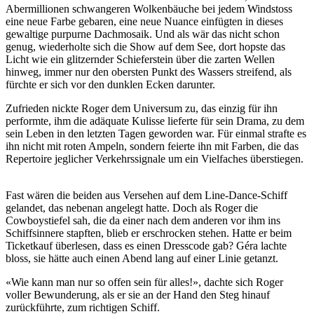
Abermillionen schwangeren Wolkenbäuche bei jedem Windstoss
eine neue Farbe gebaren, eine neue Nuance einfügten in dieses
gewaltige purpurne Dachmosaik. Und als wär das nicht schon
genug, wiederholte sich die Show auf dem See, dort hopste das
Licht wie ein glitzernder Schieferstein über die zarten Wellen
hinweg, immer nur den obersten Punkt des Wassers streifend, als
fürchte er sich vor den dunklen Ecken darunter.
Zufrieden nickte Roger dem Universum zu, das einzig für ihn
performte, ihm die adäquate Kulisse lieferte für sein Drama, zu dem
sein Leben in den letzten Tagen geworden war. Für einmal strafte es
ihn nicht mit roten Ampeln, sondern feierte ihn mit Farben, die das
Repertoire jeglicher Verkehrssignale um ein Vielfaches überstiegen.
Fast wären die beiden aus Versehen auf dem Line-Dance-Schiff
gelandet, das nebenan angelegt hatte. Doch als Roger die
Cowboystiefel sah, die da einer nach dem anderen vor ihm ins
Schiffsinnere stapften, blieb er erschrocken stehen. Hatte er beim
Ticketkauf überlesen, dass es einen Dresscode gab? Géra lachte
bloss, sie hätte auch einen Abend lang auf einer Linie getanzt.
«Wie kann man nur so offen sein für alles!», dachte sich Roger
voller Bewunderung, als er sie an der Hand den Steg hinauf
zurückführte, zum richtigen Schiff.