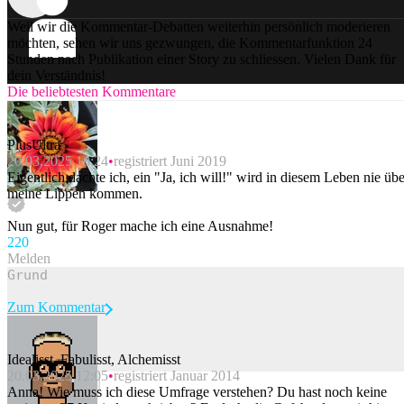
Weil wir die Kommentar-Debatten weiterhin persönlich moderieren
möchten, sehen wir uns gezwungen, die Kommentarfunktion 24
Stunden nach Publikation einer Story zu schliessen. Vielen Dank für
dein Verständnis!
Die beliebtesten Kommentare
PlusUltra
20.03.2025 10:24
registriert Juni 2019
Eigentlich dachte ich, ein "Ja, ich will!" wird in diesem Leben nie übe
meine Lippen kommen.
Nun gut, für Roger mache ich eine Ausnahme!
22
0
Melden
Zum Kommentar
Idealisst, Fabulisst, Alchemisst
20.03.2025 12:05
registriert Januar 2014
Beitrag melden
Anna! Wie muss ich diese Umfrage verstehen? Du hast noch keine