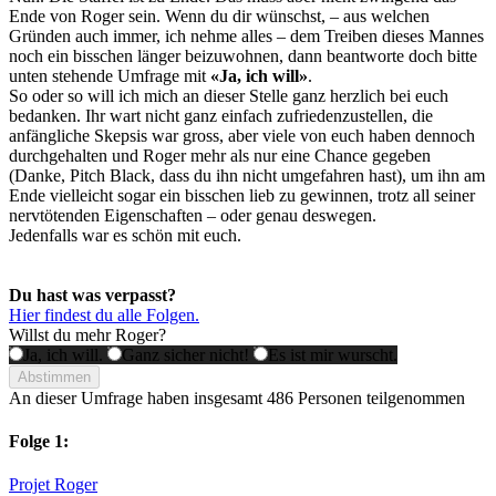
Ende von Roger sein. Wenn du dir wünschst, – aus welchen
Gründen auch immer, ich nehme alles – dem Treiben dieses Mannes
noch ein bisschen länger beizuwohnen, dann beantworte doch bitte
unten stehende Umfrage mit
«Ja, ich will»
.
So oder so will ich mich an dieser Stelle ganz herzlich bei euch
bedanken. Ihr wart nicht ganz einfach zufriedenzustellen, die
anfängliche Skepsis war gross, aber viele von euch haben dennoch
durchgehalten und Roger mehr als nur eine Chance gegeben
(Danke, Pitch Black, dass du ihn nicht umgefahren hast), um ihn am
Ende vielleicht sogar ein bisschen lieb zu gewinnen, trotz all seiner
nervtötenden Eigenschaften – oder genau deswegen.
Jedenfalls war es schön mit euch.
Du hast was verpasst?
Hier findest du alle Folgen.
Willst du mehr Roger?
Ja, ich will.
Ganz sicher nicht!
Es ist mir wurscht.
Abstimmen
An dieser Umfrage haben insgesamt
486 Personen
teilgenommen
Folge 1:
Projet Roger