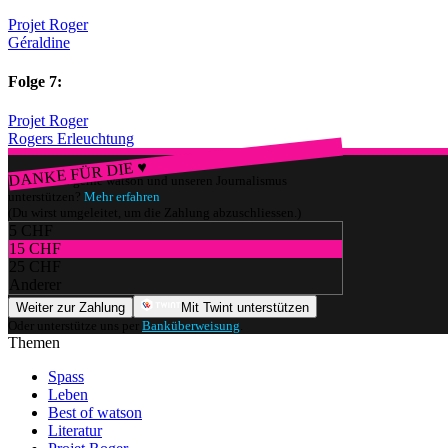
Projet Roger
Géraldine
Folge 7:
Projet Roger
Rogers Erleuchtung
DANKE FÜR DIE ♥
Würdest du gerne watson und unseren Journalismus
unterstützen?
Mehr erfahren
(Du wirst umgeleitet, um die Zahlung abzuschliessen.)
5 CHF
15 CHF
25 CHF
Anderer
Weiter zur Zahlung
Mit Twint unterstützen
Oder unterstütze uns per
Banküberweisung
.
Themen
Spass
Leben
Best of watson
Literatur