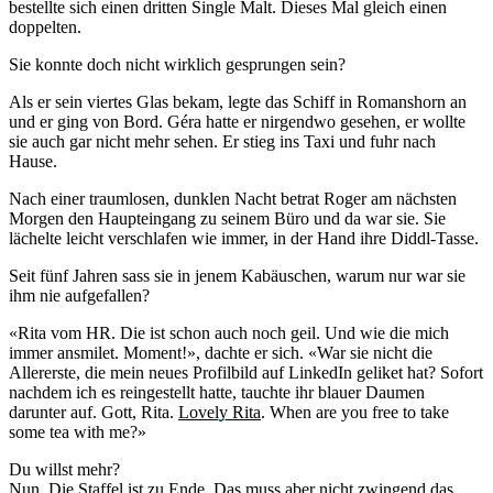
bestellte sich einen dritten Single Malt. Dieses Mal gleich einen
doppelten.
Sie konnte doch nicht wirklich gesprungen sein?
Als er sein viertes Glas bekam, legte das Schiff in Romanshorn an
und er ging von Bord. Géra hatte er nirgendwo gesehen, er wollte
sie auch gar nicht mehr sehen. Er stieg ins Taxi und fuhr nach
Hause.
Nach einer traumlosen, dunklen Nacht betrat Roger am nächsten
Morgen den Haupteingang zu seinem Büro und da war sie. Sie
lächelte leicht verschlafen wie immer, in der Hand ihre Diddl-Tasse.
Seit fünf Jahren sass sie in jenem Kabäuschen, warum nur war sie
ihm nie aufgefallen?
«Rita vom HR. Die ist schon auch noch geil. Und wie die mich
immer ansmilet. Moment!», dachte er sich. «War sie nicht die
Allererste, die mein neues Profilbild auf LinkedIn geliket hat? Sofort
nachdem ich es reingestellt hatte, tauchte ihr blauer Daumen
darunter auf. Gott, Rita.
Lovely Rita
. When are you free to take
some tea with me?»
Du willst mehr?
Nun. Die Staffel ist zu Ende. Das muss aber nicht zwingend das