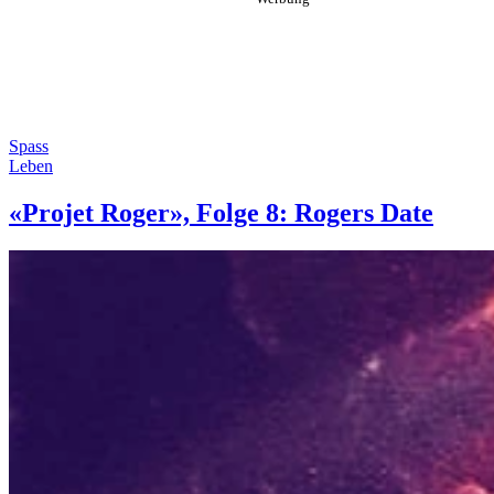
Spass
Leben
«Projet Roger», Folge 8: Rogers Date