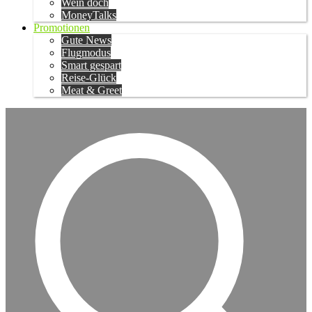
Wein doch
MoneyTalks
Promotionen
Gute News
Flugmodus
Smart gespart
Reise-Glück
Meat & Greet