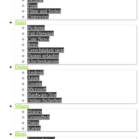
Food
Filme und Serien
Unterwegs
Spass
Picdump
Fail-Dienstag
Cute News
Retro
Gerechtigkeit siegt
Dumm gelaufen
Klischeekanone
Digital
Android
Apple
Google
Microsoft
Hardware-Test
Online-Sicherheit
Wissen
History
Gesundheit
Daten
Karten
Blogs