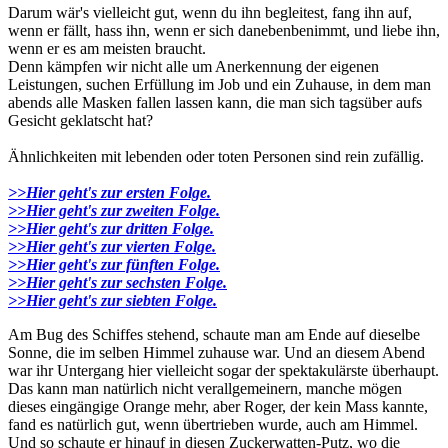
Darum wär's vielleicht gut, wenn du ihn begleitest, fang ihn auf,
wenn er fällt, hass ihn, wenn er sich danebenbenimmt, und liebe ihn,
wenn er es am meisten braucht.
Denn kämpfen wir nicht alle um Anerkennung der eigenen
Leistungen, suchen Erfüllung im Job und ein Zuhause, in dem man
abends alle Masken fallen lassen kann, die man sich tagsüber aufs
Gesicht geklatscht hat?
Ähnlichkeiten mit lebenden oder toten Personen sind rein zufällig.
>>Hier geht's zur ersten Folge.
>>Hier geht's zur zweiten Folge.
>>Hier geht's zur dritten Folge.
>>Hier geht's zur vierten Folge.
>>Hier geht's zur fünften Folge.
>>Hier geht's zur sechsten Folge.
>>Hier geht's zur siebten Folge.
Am Bug des Schiffes stehend, schaute man am Ende auf dieselbe
Sonne, die im selben Himmel zuhause war. Und an diesem Abend
war ihr Untergang hier vielleicht sogar der spektakulärste überhaupt.
Das kann man natürlich nicht verallgemeinern, manche mögen
dieses eingängige Orange mehr, aber Roger, der kein Mass kannte,
fand es natürlich gut, wenn übertrieben wurde, auch am Himmel.
Und so schaute er hinauf in diesen Zuckerwatten-Putz, wo die