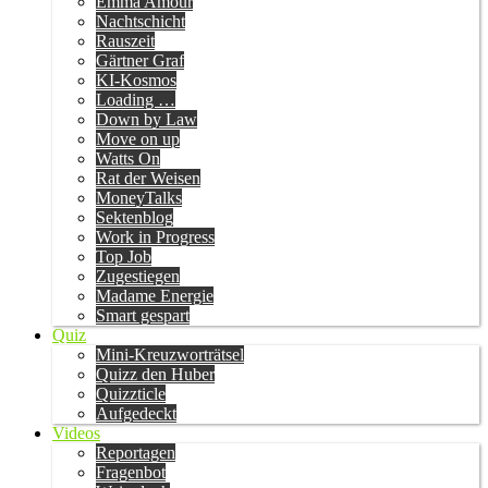
Emma Amour
Nachtschicht
Rauszeit
Gärtner Graf
KI-Kosmos
Loading …
Down by Law
Move on up
Watts On
Rat der Weisen
MoneyTalks
Sektenblog
Work in Progress
Top Job
Zugestiegen
Madame Energie
Smart gespart
Quiz
Mini-Kreuzworträtsel
Quizz den Huber
Quizzticle
Aufgedeckt
Videos
Reportagen
Fragenbot