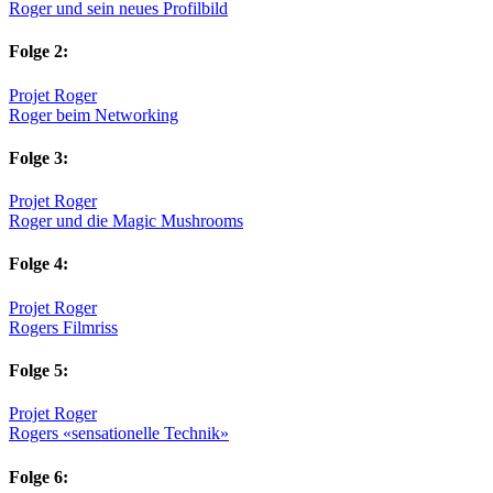
Roger und sein neues Profilbild
Folge 2:
Projet Roger
Roger beim Networking
Folge 3:
Projet Roger
Roger und die Magic Mushrooms
Folge 4:
Projet Roger
Rogers Filmriss
Folge 5:
Projet Roger
Rogers «sensationelle Technik»
Folge 6: