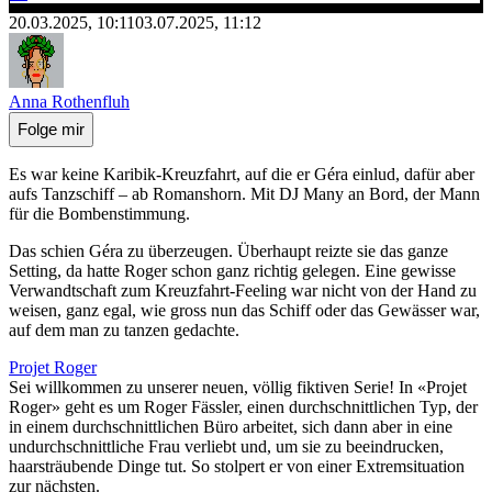
20.03.2025, 10:11
03.07.2025, 11:12
Anna Rothenfluh
Folge mir
Es war keine Karibik-Kreuzfahrt, auf die er Géra einlud, dafür aber
aufs Tanzschiff – ab Romanshorn. Mit DJ Many an Bord, der Mann
für die Bombenstimmung.
Das schien Géra zu überzeugen. Überhaupt reizte sie das ganze
Setting, da hatte Roger schon ganz richtig gelegen. Eine gewisse
Verwandtschaft zum Kreuzfahrt-Feeling war nicht von der Hand zu
weisen, ganz egal, wie gross nun das Schiff oder das Gewässer war,
auf dem man zu tanzen gedachte.
Projet Roger
Sei willkommen zu unserer neuen, völlig fiktiven Serie! In «Projet
Roger» geht es um Roger Fässler, einen durchschnittlichen Typ, der
in einem durchschnittlichen Büro arbeitet, sich dann aber in eine
undurchschnittliche Frau verliebt und, um sie zu beeindrucken,
haarsträubende Dinge tut. So stolpert er von einer Extremsituation
zur nächsten.