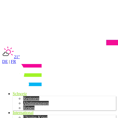
21°
DE
|
FR
Schweiz
Regionen
Abstimmungen
Reisen
International
Ukraine-Krieg