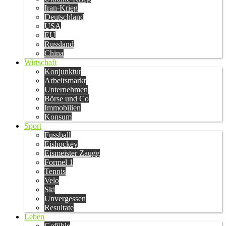
Iran-Krieg
Deutschland
USA
EU
Russland
China
Wirtschaft
Konjunktur
Arbeitsmarkt
Unternehmen
Börse und Co
Immobilien
Konsum
Sport
Fussball
Eishockey
Eismeister Zaugg
Formel 1
Tennis
Velo
Ski
Unvergessen
Resultate
Leben
Gefühle