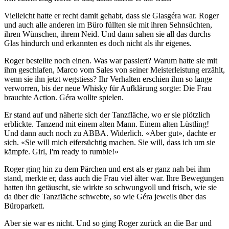
Vielleicht hatte er recht damit gehabt, dass sie Glasgéra war. Roger
und auch alle anderen im Büro füllten sie mit ihren Sehnsüchten,
ihren Wünschen, ihrem Neid. Und dann sahen sie all das durchs
Glas hindurch und erkannten es doch nicht als ihr eigenes.
Roger bestellte noch einen. Was war passiert? Warum hatte sie mit
ihm geschlafen, Marco vom Sales von seiner Meisterleistung erzählt,
wenn sie ihn jetzt wegstiess? Ihr Verhalten erschien ihm so lange
verworren, bis der neue Whisky für Aufklärung sorgte: Die Frau
brauchte Action. Géra wollte spielen.
Er stand auf und näherte sich der Tanzfläche, wo er sie plötzlich
erblickte. Tanzend mit einem alten Mann. Einem alten Lüstling!
Und dann auch noch zu ABBA. Widerlich. «Aber gut», dachte er
sich. «Sie will mich eifersüchtig machen. Sie will, dass ich um sie
kämpfe. Girl, I'm ready to rumble!»
Roger ging hin zu dem Pärchen und erst als er ganz nah bei ihm
stand, merkte er, dass auch die Frau viel älter war. Ihre Bewegungen
hatten ihn getäuscht, sie wirkte so schwungvoll und frisch, wie sie
da über die Tanzfläche schwebte, so wie Géra jeweils über das
Büroparkett.
Aber sie war es nicht. Und so ging Roger zurück an die Bar und