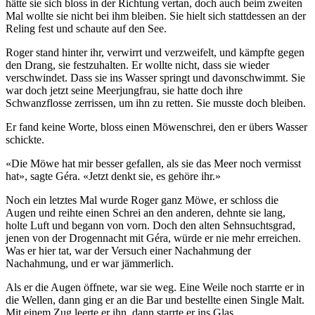
hätte sie sich bloss in der Richtung vertan, doch auch beim zweiten
Mal wollte sie nicht bei ihm bleiben. Sie hielt sich stattdessen an der
Reling fest und schaute auf den See.
Roger stand hinter ihr, verwirrt und verzweifelt, und kämpfte gegen
den Drang, sie festzuhalten. Er wollte nicht, dass sie wieder
verschwindet. Dass sie ins Wasser springt und davonschwimmt. Sie
war doch jetzt seine Meerjungfrau, sie hatte doch ihre
Schwanzflosse zerrissen, um ihn zu retten. Sie musste doch bleiben.
Er fand keine Worte, bloss einen Möwenschrei, den er übers Wasser
schickte.
«Die Möwe hat mir besser gefallen, als sie das Meer noch vermisst
hat», sagte Géra. «Jetzt denkt sie, es gehöre ihr.»
Noch ein letztes Mal wurde Roger ganz Möwe, er schloss die
Augen und reihte einen Schrei an den anderen, dehnte sie lang,
holte Luft und begann von vorn. Doch den alten Sehnsuchtsgrad,
jenen von der Drogennacht mit Géra, würde er nie mehr erreichen.
Was er hier tat, war der Versuch einer Nachahmung der
Nachahmung, und er war jämmerlich.
Als er die Augen öffnete, war sie weg. Eine Weile noch starrte er in
die Wellen, dann ging er an die Bar und bestellte einen Single Malt.
Mit einem Zug leerte er ihn, dann starrte er ins Glas.