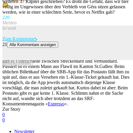
weiteren 37 Kapitel geschrieben? Es droht die Gefahr, dass wir hier
völlig im Ungewissen über den Verbleib von Géra sitzen gelassen
werden, wie in einer schlechten Serie, bevor es Netflix gab?
22
0
Melden
Zum Kommentar
21
Alle Kommentare anzeigen
SBB-App verkauft 1.-Klasse-Billette fürs Postauto
Aufgepasst beim Ticketkauf für die erste Klasse: Bei der SBB-App
gibt es Unterschiede zwischen Streckentarif und Verbundtarif.
Beitrag melden
Passiert ist es einem Mann aus Flawil im Kanton St.Gallen: Beim
üblichen Billettkauf über die SBB-App für das Postauto fällt ihm zu
spät auf, dass er aus Versehen ein 1.-Klasse-Ticket gekauft hat. Dies
ist möglich, da die App jeweils automatisch diejenige Klasse
vorschlägt, die man zuletzt gekauft hat. Kurios dabei ist aber: Beim
Postauto gibt es gar keine 1. Klasse. Schlimm nahm er die Sache
nicht auf, wandte sich aber trotzdem an das SRF-
Konsumentenmagazin «
Espresso
».
Zur Story
0
0
Newsletter